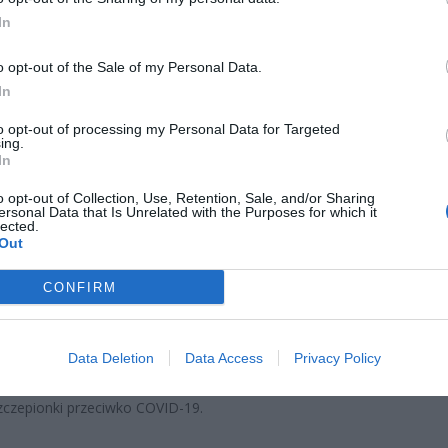
In
o opt-out of the Sale of my Personal Data.
In
to opt-out of processing my Personal Data for Targeted
ing.
In
ad
o opt-out of Collection, Use, Retention, Sale, and/or Sharing
ersonal Data that Is Unrelated with the Purposes for which it
lected.
Out
CONFIRM
sztof Sobolewski nie zabrał jeszcze głosu w tej sprawie. Nie wiadom
Data Deletion
Data Access
Privacy Policy
rowiem Jarosława Kaczyńskiego, dla którego Sobolewski jest bliskim
cownikiem. Wiadomo jedynie, że prezes PiS wczoraj otrzymał pierw
czepionki przeciwko COVID-19.