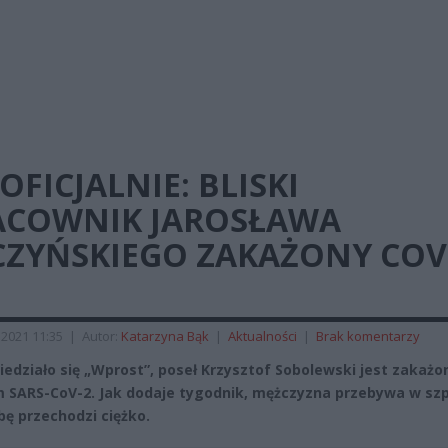
OFICJALNIE: BLISKI
ACOWNIK JAROSŁAWA
CZYŃSKIEGO ZAKAŻONY COV
2021 11:35
|
Autor:
Katarzyna Bąk
|
Aktualności
|
Brak komentarzy
iedziało się „Wprost”, poseł Krzysztof Sobolewski jest zakażo
 SARS-CoV-2. Jak dodaje tygodnik, mężczyzna przebywa w szp
bę przechodzi ciężko.