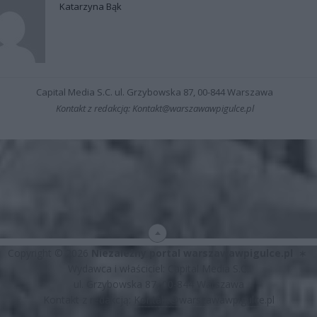
Katarzyna Bąk
Capital Media S.C. ul. Grzybowska 87, 00-844 Warszawa
Kontakt z redakcją: Kontakt@warszawawpigulce.pl
Copyright © 2026
Niezależny portal warszawawpigulce.pl
∗
Wydawca i właściciel: Capital Media S.C.
ul. Grzybowska 87, 00-844 Warszawa
Kontakt z redakcją:
Kontakt@warszawawpigulce.pl