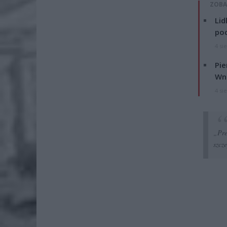
ZOBA
Lid
po
4 si
Pie
Wni
4 si
„Pre
szcz