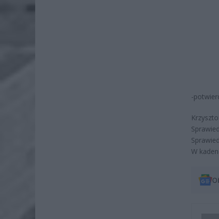
-potwier
Krzyszt
Sprawied
Sprawied
W kadenc
O