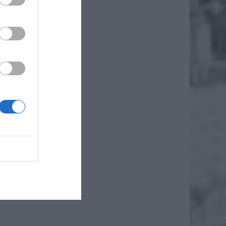
o też
szą