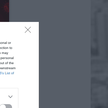
sonal or
ection to
ou may
 personal
out of the
 downstream
B’s List of
usem.
robę, a
talu.