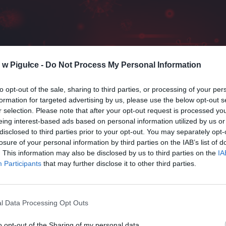
w Pigułce -
Do Not Process My Personal Information
to opt-out of the sale, sharing to third parties, or processing of your per
formation for targeted advertising by us, please use the below opt-out s
r selection. Please note that after your opt-out request is processed y
eing interest-based ads based on personal information utilized by us or
disclosed to third parties prior to your opt-out. You may separately opt-
losure of your personal information by third parties on the IAB’s list of
. This information may also be disclosed by us to third parties on the
IA
Participants
that may further disclose it to other third parties.
Fot. Shutterstock / Warszawa w Pigułce
edziało się „Wprost”, Krzysztof Sobolewski jest zakażony koronawir
l Data Processing Opt Outs
itetu Wykonawczego Prawa i Sprawiedliwości ciężko przechodzi cho
ierdzono nieoficjalnie w obozie władzy, przebywa on od piątku w szpi
o opt-out of the Sharing of my personal data.