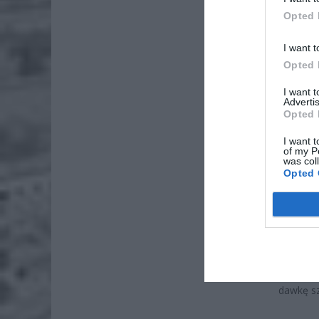
Opted 
I want t
Opted 
I want 
Advertis
Opted 
I want t
of my P
was col
Opted 
Sam Krzy
co ze zd
współpra
dawkę sz