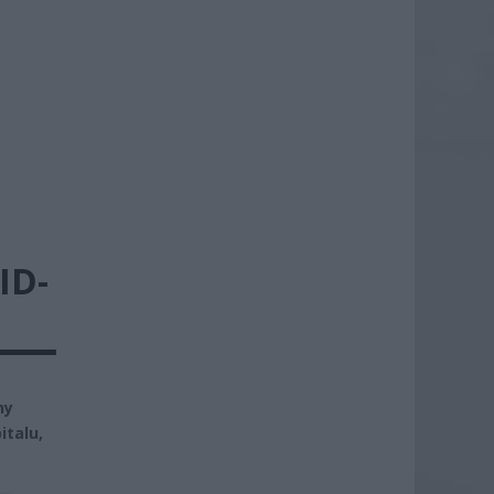
ID-
ny
italu,