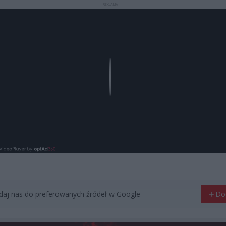
REKLAMA
Play
aj nas do preferowanych źródeł w Google
Do