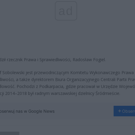
ad
dził rzecznik Prawa i Sprawiedliwości, Radosław Fogiel.
of Sobolewski jest przewodniczącym Komitetu Wykonawczego Prawa 
liwości, a także dyrektorem Biura Organizacyjnego Centrali Partii Pra
lowość. Pochodzi z Podkarpacia, gdzie pracował w Urzędzie Wojewó
ji 2014–2018 był radnym warszawskiej dzielnicy Śródmieście.
bserwuj nas w Google News
Obser