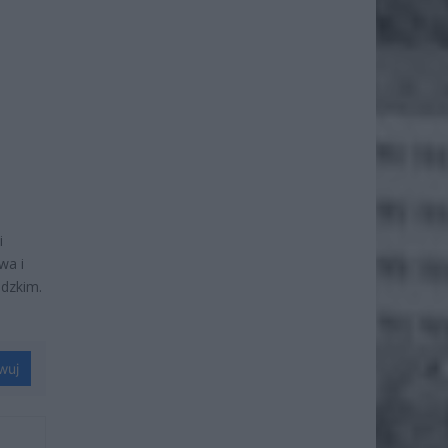
i
wa i
dzkim.
wuj