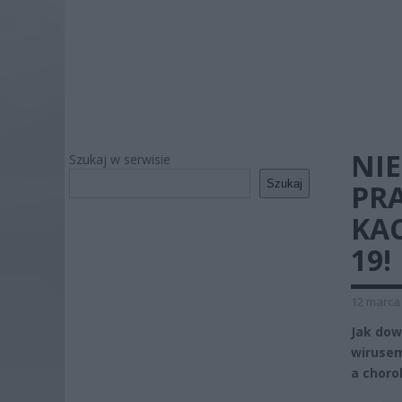
NIE
Szukaj w serwisie
Szukaj
PR
KA
19!
12 marca 
Jak dow
wirusem
a choro