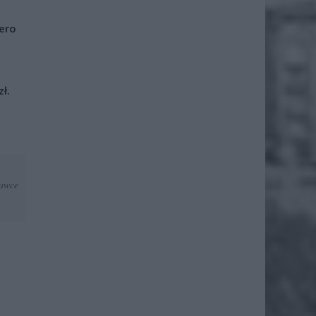
iero
ł.
dawce