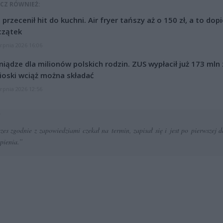
CZ RÓWNIEŻ:
l przecenił hit do kuchni. Air fryer tańszy aż o 150 zł, a to dop
czątek
erpnia 2026 16:06
niądze dla milionów polskich rodzin. ZUS wypłacił już 173 mln z
oski wciąż można składać
erpnia 2026 12:56
zes zgodnie z zapowiedziami czekał na termin, zapisał się i jest po pierwszej 
epienia.”