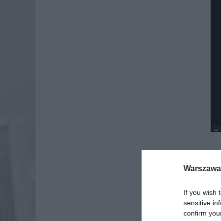
Warszawa 
Dod
If you wish 
sensitive in
confirm you