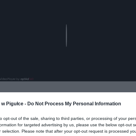
Play
w Pigułce -
Do Not Process My Personal Information
aj nas do preferowanych źródeł w Google
Do
to opt-out of the sale, sharing to third parties, or processing of your per
formation for targeted advertising by us, please use the below opt-out s
r selection. Please note that after your opt-out request is processed y