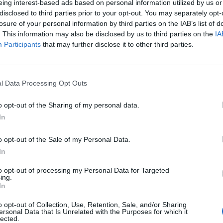
eing interest-based ads based on personal information utilized by us or
disclosed to third parties prior to your opt-out. You may separately opt-
losure of your personal information by third parties on the IAB’s list of
. This information may also be disclosed by us to third parties on the
IA
Participants
that may further disclose it to other third parties.
l Data Processing Opt Outs
o opt-out of the Sharing of my personal data.
In
o opt-out of the Sale of my Personal Data.
In
to opt-out of processing my Personal Data for Targeted
ing.
In
Borkoś w akcji. Archiwum Warszawy w pigułce
o opt-out of Collection, Use, Retention, Sale, and/or Sharing
rmuje nasz reporter Łukasz, który od dawna przyjaźni się z Marcinem 
ersonal Data that Is Unrelated with the Purposes for which it
lected.
zi badania.