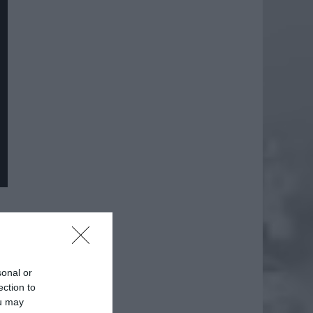
daj
sonal or
ection to
ou may