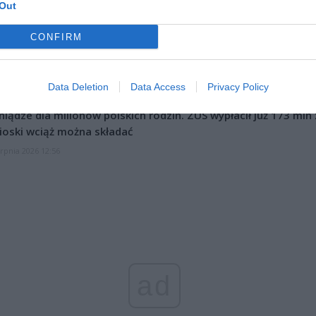
Out
CZ RÓWNIEŻ:
CONFIRM
l przecenił hit do kuchni. Air fryer tańszy aż o 150 zł, a to dop
czątek
Data Deletion
Data Access
Privacy Policy
erpnia 2026 16:06
niądze dla milionów polskich rodzin. ZUS wypłacił już 173 mln z
oski wciąż można składać
erpnia 2026 12:56
ad