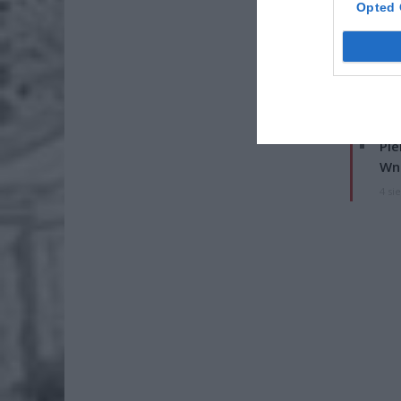
Opted 
ZOBA
Lid
po
4 si
Pie
Wni
4 si