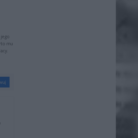
 jego
arto mu
acy.
wuj
u