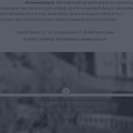
ekonomicznych
. Warsztat naukowy wykorzystuje w codziennej
redakcyjnej, tworząc precyzyjne artykuły oparte na twardych danych. Jako jedna
znych dziennikarek w branży, swoje teksty opiera na bezpośredniej pracy z
nicznymi raportami finansowymi i aktami prawnymi, bez pośredników.
Capital Media S.C. ul. Grzybowska 87, 00-844 Warszawa
Kontakt z redakcją: Kontakt@warszawawpigulce.pl
Copyright © 2026
Niezależny portal warszawawpigulce.pl
∗
Wydawca i właściciel: Capital Media S.C.
ul. Grzybowska 87, 00-844 Warszawa
Kontakt z redakcją:
Kontakt@warszawawpigulce.pl
Polityka Redakcyjna