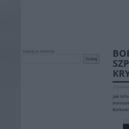
BO
Szukaj w serwisie
Szukaj
SZP
KR
13 paździ
Jak inf
motoamb
Borkow