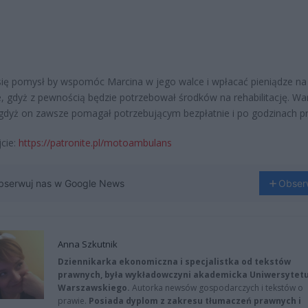
się pomysł by wspomóc Marcina w jego walce i wpłacać pieniądze na
e, gdyż z pewnością będzie potrzebował środków na rehabilitację. W
dyż on zawsze pomagał potrzebującym bezpłatnie i po godzinach pr
cie:
https://patronite.pl/motoambulans
bserwuj nas w Google News
Obser
Anna Szkutnik
Dziennikarka ekonomiczna i specjalistka od tekstów
prawnych, była wykładowczyni akademicka Uniwersytet
Warszawskiego.
Autorka newsów gospodarczych i tekstów o
prawie.
Posiada dyplom z zakresu tłumaczeń prawnych i