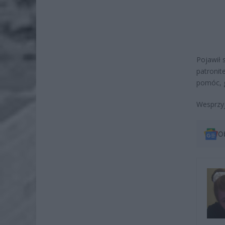
Pojawił 
patronit
pomóc, g
Wesprzyj
O