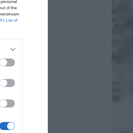
 personal
out of the
 downstream
B’s List of
właśnie