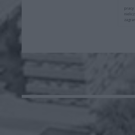
pracy 
nielic
zagra