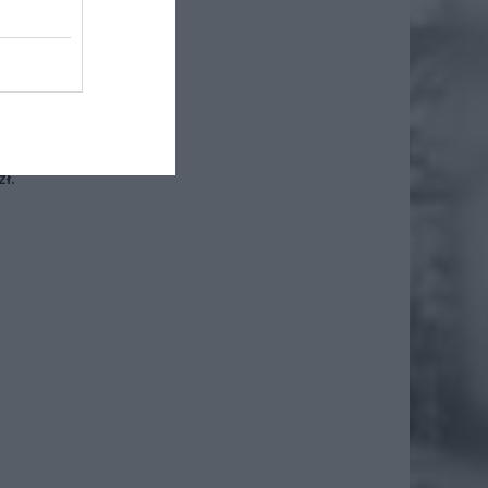
iero
ł.