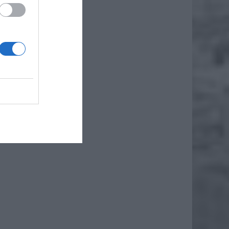
że
iero