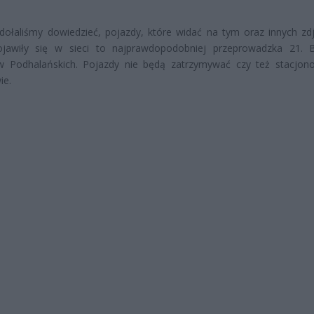
zdołaliśmy dowiedzieć, pojazdy, które widać na tym oraz innych zdj
ojawiły się w sieci to najprawdopodobniej przeprowadzka 21. 
ów Podhalańskich. Pojazdy nie będą zatrzymywać czy też stacjo
ie.