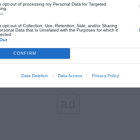
 zmieni ważny limit od marca 2027 roku. Policzyliśmy, ile mo
to opt-out of processing my Personal Data for Targeted
tać senior przy emeryturze 2200, 2400, 2600 i 2700 zł
ing.
In
erpnia 2026 13:23
o opt-out of Collection, Use, Retention, Sale, and/or Sharing
l przecenił hit do kuchni. Air fryer tańszy aż o 150 zł, a to dop
ersonal Data that Is Unrelated with the Purposes for which it
lected.
czątek
Out
erpnia 2026 16:06
CONFIRM
Data Deletion
Data Access
Privacy Policy
ad