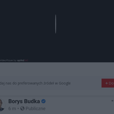
Play
aj nas do preferowanych źródeł w Google
Do