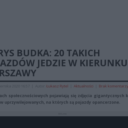
YS BUDKA: 20 TAKICH
JAZDÓW JEDZIE W KIERUNKU
RSZAWY
ernika 2020 16:57
|
Autor:
Łukasz Rytel
|
Aktualności
|
Brak komentarz
ch społecznościowych pojawiają się zdjęcia gigantycznych 
w uprzywilejowanych, na których są pojazdy opancerzone.
REKLAMA