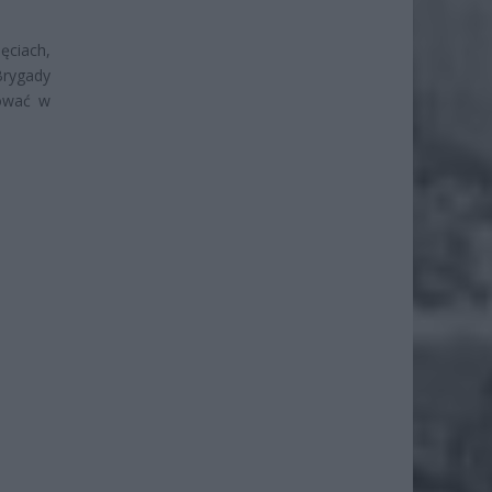
ęciach,
Brygady
nować w