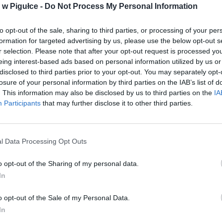
w Pigułce -
Do Not Process My Personal Information
to opt-out of the sale, sharing to third parties, or processing of your per
formation for targeted advertising by us, please use the below opt-out s
r selection. Please note that after your opt-out request is processed y
eing interest-based ads based on personal information utilized by us or
disclosed to third parties prior to your opt-out. You may separately opt-
losure of your personal information by third parties on the IAB’s list of
. This information may also be disclosed by us to third parties on the
IA
Participants
that may further disclose it to other third parties.
l Data Processing Opt Outs
Fot. Borys Budka
o opt-out of the Sharing of my personal data.
 z drogi S17, okolice Lublina. Dwadzieścia takich pojazdów jedzie w 
In
y
” – pisze przewodniczący PO Borys Budka.
o opt-out of the Sale of my Personal Data.
CZ RÓWNIEŻ:
In