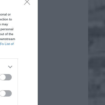
sonal or
ection to
ou may
 personal
out of the
 downstream
B’s List of
kierunku