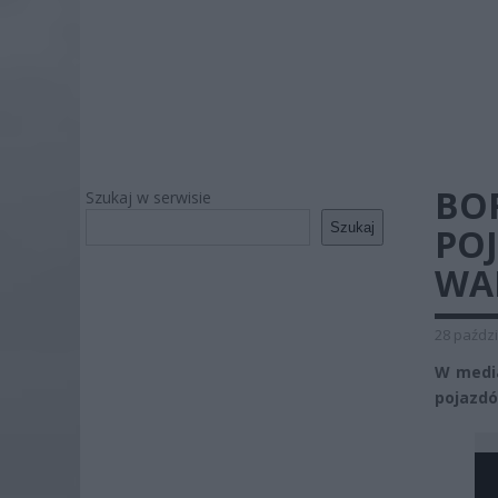
BOR
Szukaj w serwisie
Szukaj
PO
WA
28 paździ
W media
pojazdó