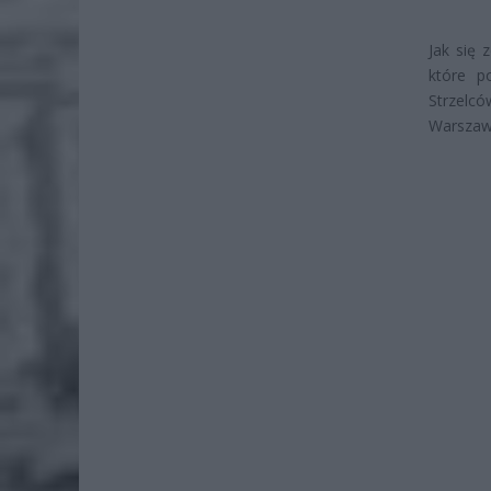
Jak się 
które p
Strzelc
Warszaw