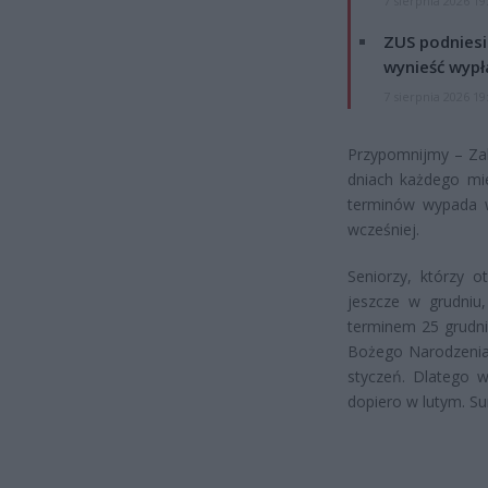
7 sierpnia 2026 19
ZUS podniesie
wynieść wypł
7 sierpnia 2026 19
Przypomnijmy – Zak
dniach każdego miesi
terminów wypada w
wcześniej.
Seniorzy, którzy o
jeszcze w grudniu
terminem 25 grudni
Bożego Narodzenia.
styczeń. Dlatego w
dopiero w lutym. Su