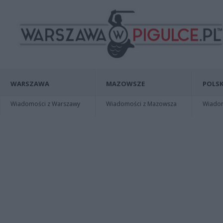
WARSZAWA
MAZOWSZE
POLSK
Wiadomości z Warszawy
Wiadomości z Mazowsza
Wiadomo