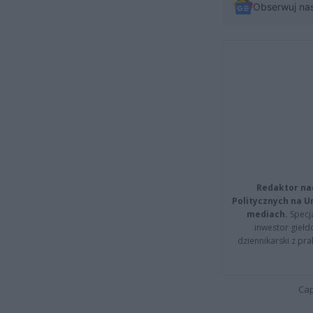
Obserwuj na
Redaktor na
Politycznych na 
mediach.
Specja
inwestor giełd
dziennikarski z pr
Cap