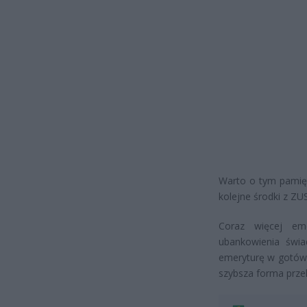
Warto o tym pamię
kolejne środki z ZU
Coraz więcej em
ubankowienia świa
emeryturę w gotówc
szybsza forma przel