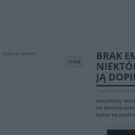
BRAK E
Szukaj w serwisie
Szukaj
NIEKTÓ
JĄ DOP
12 grudnia 2023 20:37
Specyficzny ukła
nie dostaną emer
będzie się zgadzał