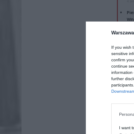
4 si
Pie
Wni
4 si
Warszawa 
If you wish 
sensitive in
confirm you
continue se
information 
further disc
participants
Downstream 
Persona
I want t
Prawidł