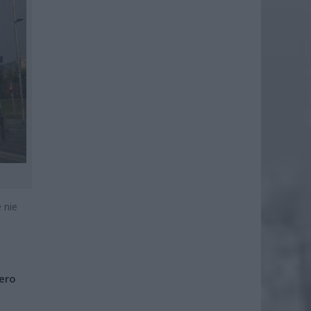
 nie
iero