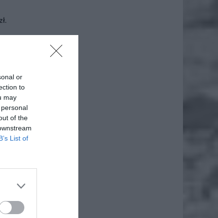
ł.
sonal or
ection to
ou may
 personal
out of the
 downstream
B’s List of