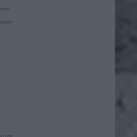
d
okien.
edziny
 bo one