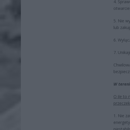
4. Spraw
otwarcie
5. Nie w
lub zakup
6. Wyłąc
7. Unika
Chwilowa
bezpiec
W tereni
O ile to
przeczek
1. Nie z
energety
niestabi