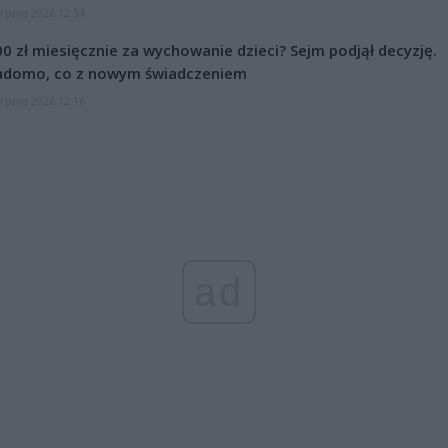
erpnia 2026 12:34
0 zł miesięcznie za wychowanie dzieci? Sejm podjął decyzję.
adomo, co z nowym świadczeniem
erpnia 2026 12:16
ad