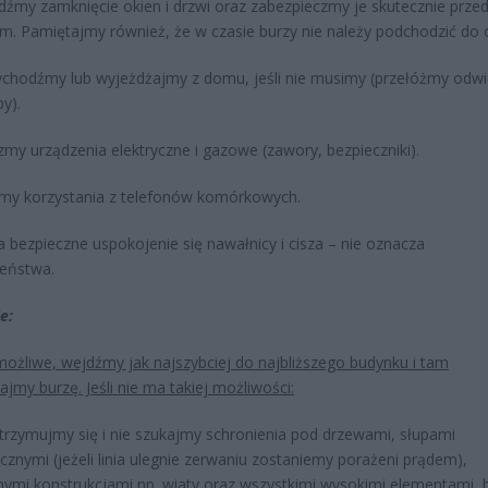
dźmy zamknięcie okien i drzwi oraz zabezpieczmy je skutecznie prze
m. Pamiętajmy również, że w czasie burzy nie należy podchodzić do 
ychodźmy lub wyjeżdżajmy z domu, jeśli nie musimy (przełóżmy odwi
y).
zmy urządzenia elektryczne i gazowe (zawory, bezpieczniki).
jmy korzystania z telefonów komórkowych.
 bezpieczne uspokojenie się nawałnicy i cisza – nie oznacza
zeństwa.
e:
 możliwe, wejdźmy jak najszybciej do najbliższego budynku i tam
ajmy burzę. Jeśli nie ma takiej możliwości:
atrzymujmy się i nie szukajmy schronienia pod drzewami, słupami
cznymi (jeżeli linia ulegnie zerwaniu zostaniemy porażeni prądem),
lnymi konstrukcjami np. wiaty oraz wszystkimi wysokimi elementami,