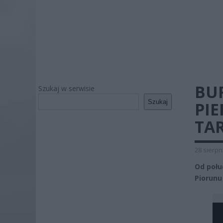
BU
Szukaj w serwisie
Szukaj
PI
TA
28 sierpn
Od połu
Piorunu