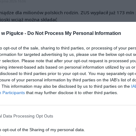
erpnia 2026 16:06
niądze dla milionów polskich rodzin. ZUS wypłacił już 173 mln z
oski wciąż można składać
erpnia 2026 12:56
w Pigułce -
Do Not Process My Personal Information
to opt-out of the sale, sharing to third parties, or processing of your per
formation for targeted advertising by us, please use the below opt-out s
r selection. Please note that after your opt-out request is processed y
eing interest-based ads based on personal information utilized by us or
disclosed to third parties prior to your opt-out. You may separately opt-
losure of your personal information by third parties on the IAB’s list of
ad
. This information may also be disclosed by us to third parties on the
IA
Participants
that may further disclose it to other third parties.
l Data Processing Opt Outs
o opt-out of the Sharing of my personal data.
owe zachowanie powinno być uzależnione od miejsca naszego