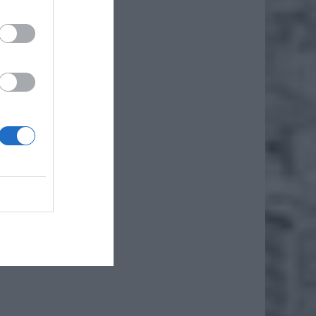
ami)
esteśmy
zczenia
leka od
orwane