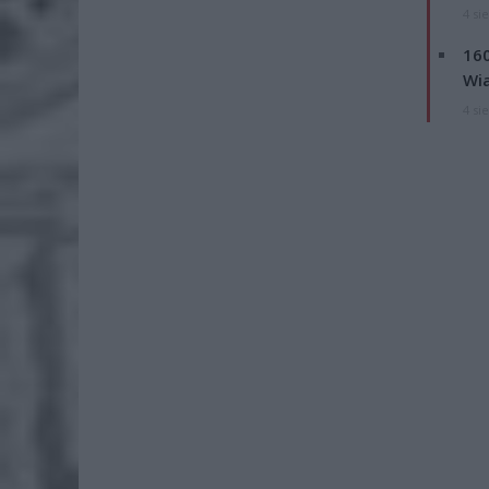
4 si
160
Wi
4 si