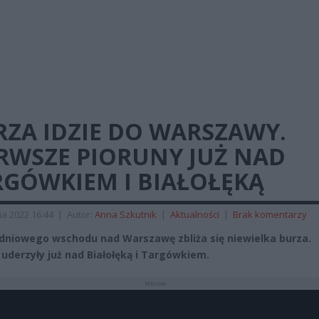
RZA IDZIE DO WARSZAWY.
ERWSZE PIORUNY JUŻ NAD
RGÓWKIEM I BIAŁOŁĘKĄ
ia 2022 16:44
|
Autor:
Anna Szkutnik
|
Aktualności
|
Brak komentarzy
dniowego wschodu nad Warszawę zbliża się niewielka burza.
 uderzyły już nad Białołęką i Targówkiem.
REKLAMA