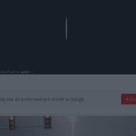
Play
aj nas do preferowanych źródeł w Google
Do