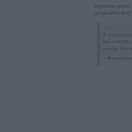
Najmocniej jednak 
„przyjacielem Rosji”
W godzinie próby
Gdy 11.09.2001 
na wojnę. Teraz n
— Roman Gierty