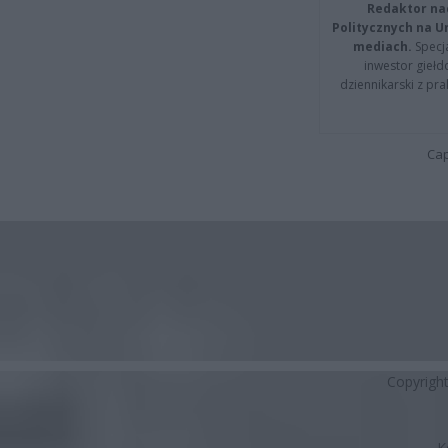
Redaktor na
Politycznych na 
mediach.
Specja
inwestor giełd
dziennikarski z pr
Cap
Copyrigh
K