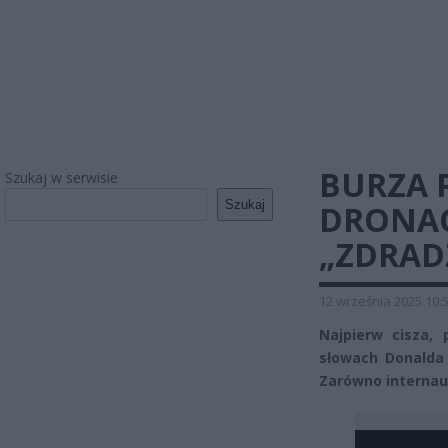
BURZA 
Szukaj w serwisie
Szukaj
DRONAC
„ZDRAD
12 września 2025 10:
Najpierw cisza,
słowach Donalda 
Zarówno internauc