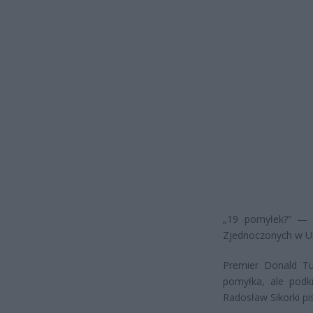
„19 pomyłek?” — z
Zjednoczonych w Uk
Premier Donald Tus
pomyłka, ale podkr
Radosław Sikorki pis