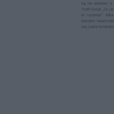
się nie wiedzieć o
Truth Social.
„Co je
to ruszamy!”
. Kilk
Karolem Nawrockim.
niej żadne konkret