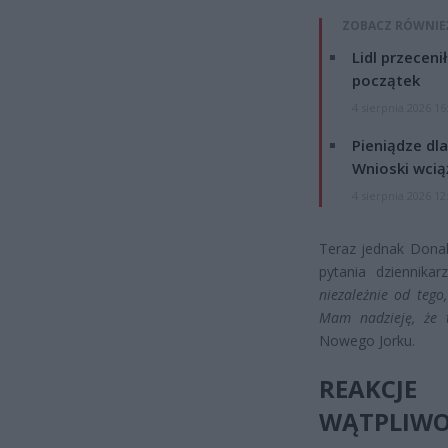
ZOBACZ RÓWNIE
Lidl przeceni
początek
4 sierpnia 2026 16
Pieniądze dla
Wnioski wcią
4 sierpnia 2026 12
Teraz jednak Donal
pytania dziennika
niezależnie od tego
Mam nadzieję, że 
Nowego Jorku.
REAKCJE
WĄTPLIWO