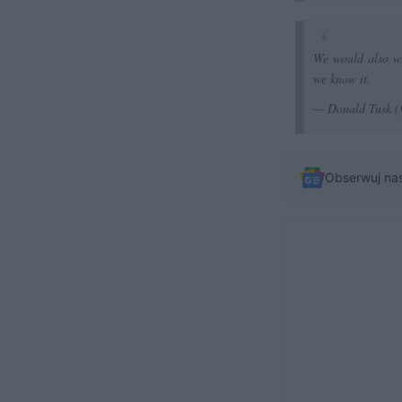
We would also wi
we know it.
— Donald Tusk 
Obserwuj na