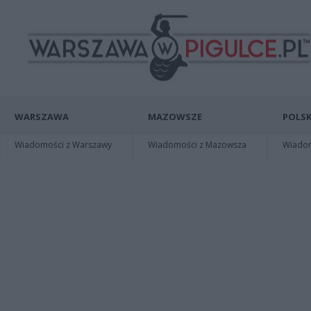
WARSZAWA
MAZOWSZE
POLSK
Wiadomości z Warszawy
Wiadomości z Mazowsza
Wiadomo