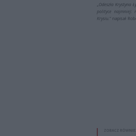
„
Odeszła Krystyna Ły
polityce najmniej:
Krysiu.
” napisał Rob
ZOBACZ RÓWNIE