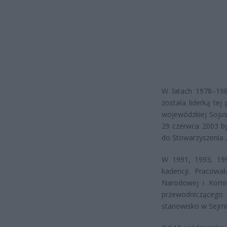
W latach 1978–19
została liderką te
wojewódzkiej Soju
29 czerwca 2003 by
do Stowarzyszenia 
W 1991, 1993, 199
kadencji. Pracowa
Narodowej i Komis
przewodniczącego 
stanowisko w Sejmie