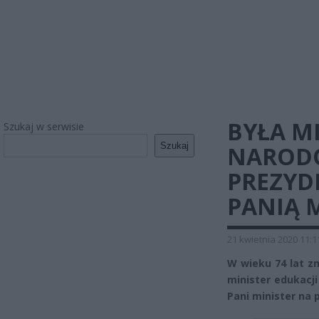
BYŁA M
Szukaj w serwisie
Szukaj
NARODOW
PREZYD
PANIĄ 
21 kwietnia 2020 11:1
W wieku 74 lat z
minister edukacj
Pani minister na p