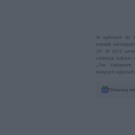
W wyborach do Pa
mandat eurodeputow
UP.
W 2019 uznana 
edukacja, kultura 
„The Parliament 
kolejnych wyborach 
Obserwuj na