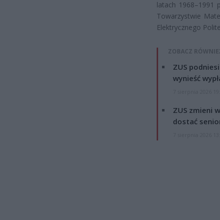
latach 1968–1991 p
Towarzystwie Mate
Elektrycznego Polit
ZOBACZ RÓWNIE
ZUS podniesie
wynieść wypł
7 sierpnia 2026 19
ZUS zmieni w
dostać senio
7 sierpnia 2026 13