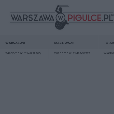
WARSZAWA
MAZOWSZE
POLSK
Wiadomości z Warszawy
Wiadomości z Mazowsza
Wiadomo