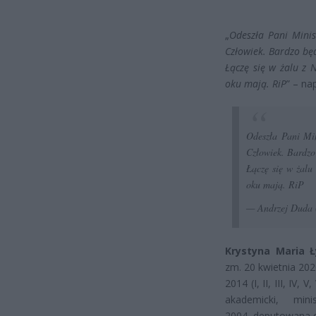
„
Odeszła Pani Minis
Człowiek. Bardzo będ
Łączę się w żalu z N
oku mają. RiP
” – na
Odeszła Pani Mi
Człowiek. Bardzo 
Łączę się w żalu 
oku mają. RiP
— Andrzej Duda
Krystyna Maria 
zm. 20 kwietnia 20
2014 (I, II, III, IV
akademicki, mi
2004, deputowana d