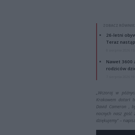
ZOBACZ RÓWNIE
26-letni obyw
Teraz nastąp
8 sierpnia 2026 15
Nawet 3600 z
rodziców dzie
7 sierpnia 2026 19
„Wczoraj w późnyc
Krakowem dotarł tr
David Cameron , by
nocnych nasz gość 
dziękujemy”
– napis