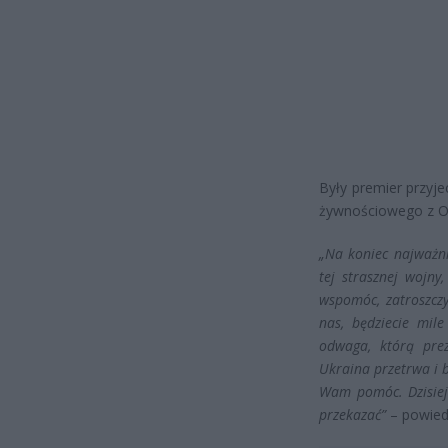
Były premier przyj
żywnościowego z Ox
„Na koniec najważni
tej strasznej wojn
wspomóc, zatroszczy
nas, będziecie mil
odwaga, którą prez
Ukraina przetrwa i 
Wam pomóc. Dzisiej
przekazać”
– powied