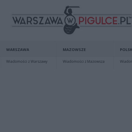
WARSZAWA
MAZOWSZE
POLSK
Wiadomości z Warszawy
Wiadomości z Mazowsza
Wiadomo