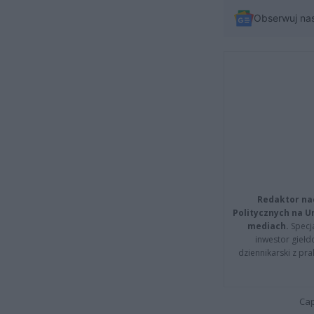
Obserwuj na
Redaktor na
Politycznych na 
mediach.
Specja
inwestor giełd
dziennikarski z pr
Cap