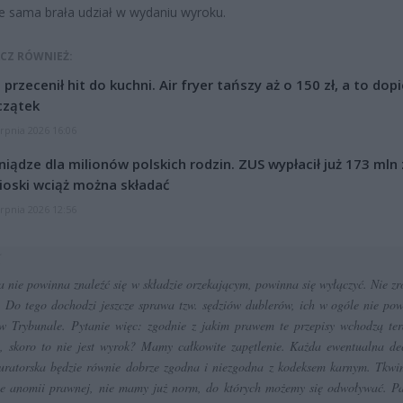
e sama brała udział w wydaniu wyroku.
CZ RÓWNIEŻ:
l przecenił hit do kuchni. Air fryer tańszy aż o 150 zł, a to dop
czątek
erpnia 2026 16:06
niądze dla milionów polskich rodzin. ZUS wypłacił już 173 mln z
oski wciąż można składać
erpnia 2026 12:56
 nie powinna znaleźć się w składzie orzekającym, powinna się wyłączyć. Nie zr
. Do tego dochodzi jeszcze sprawa tzw. sędziów dublerów, ich w ogóle nie po
w Trybunale. Pytanie więc: zgodnie z jakim prawem te przepisy wchodzą te
e, skoro to nie jest wyrok? Mamy całkowite zapętlenie. Każda ewentualna de
uratorska będzie równie dobrze zgodna i niezgodna z kodeksem karnym. Tkw
ie anomii prawnej, nie mamy już norm, do których możemy się odwoływać. P