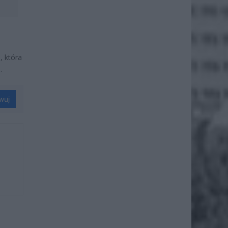
, która
.
wuj