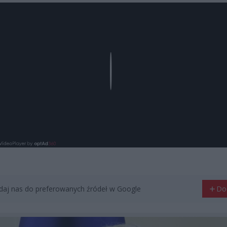
Play
aj nas do preferowanych źródeł w Google
Do