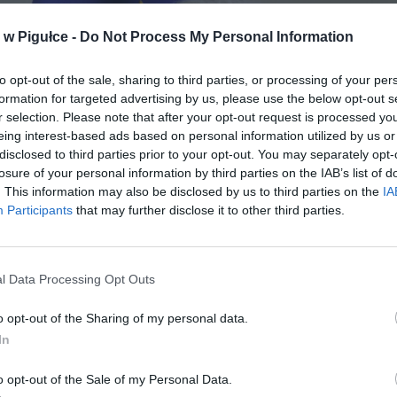
w Pigułce -
Do Not Process My Personal Information
to opt-out of the sale, sharing to third parties, or processing of your per
formation for targeted advertising by us, please use the below opt-out s
r selection. Please note that after your opt-out request is processed y
eing interest-based ads based on personal information utilized by us or
disclosed to third parties prior to your opt-out. You may separately opt-
losure of your personal information by third parties on the IAB’s list of
. This information may also be disclosed by us to third parties on the
IA
Participants
that may further disclose it to other third parties.
l Data Processing Opt Outs
Fot. By Platforma Obywatelska RP – 03 (CROPPED), CC BY-SA 2.0,
o opt-out of the Sharing of my personal data.
https://commons.wikimedia.org/w/index.php?curid=61421713
In
 Konstytucyjny wczoraj po godzinie 23:00 opublikował uzasadnienie
o opt-out of the Sale of my Personal Data.