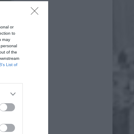
sonal or
ection to
ou may
 personal
out of the
 downstream
B’s List of