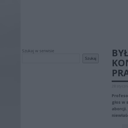
BY
Szukaj w serwisie
Szukaj
KO
PR
28 styczn
Profeso
głos w 
aborcji
niewłaś