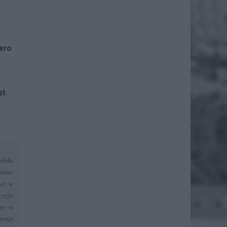
iero
ł.
obiła
winno
raz w
cyzja
imy w
anuje