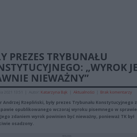
ŁY PREZES TRYBUNAŁU
NSTYTUCYJNEGO: „WYROK J
AWNIE NIEWAŻNY”
ia 2021 13:51
|
Autor:
Katarzyna Bąk
|
Aktualności
|
Brak komentarzy
r Andrzej Rzepliński, były prezes Trybunału Konstytucyjnego z
spawie opublikowanego wczoraj wyroku pisemnego w sprawie
. Jego zdaniem wyrok powinien być nieważny, ponieważ TK był
ciwie osadzony.
REKLAMA