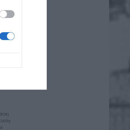
ą,
drzej
ciażby
 a