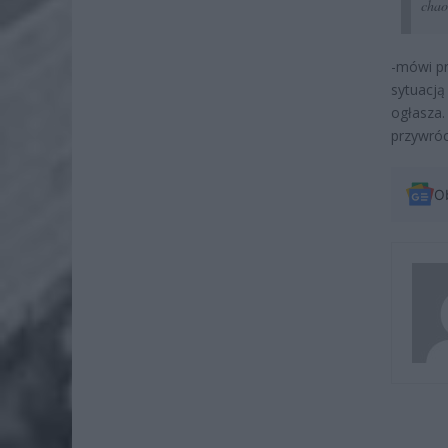
chao
-mówi pr
sytuacją
ogłasza.
przywróc
O