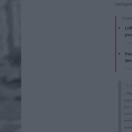
następni
ZOBA
Lid
po
4 si
Pie
Wni
4 si
„Ona
tego
być 
życi
prok
stan