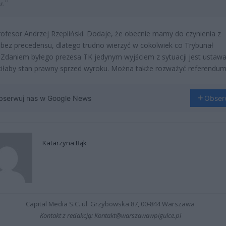
s.”
ofesor Andrzej Rzepliński. Dodaje, że obecnie mamy do czynienia z
 bez precedensu, dlatego trudno wierzyć w cokolwiek co Trybunał
 Zdaniem byłego prezesa TK jedynym wyjściem z sytuacji jest ustawa
iłaby stan prawny sprzed wyroku. Można także rozważyć referendum
bserwuj nas w Google News
Obser
Katarzyna Bąk
Capital Media S.C. ul. Grzybowska 87, 00-844 Warszawa
Kontakt z redakcją: Kontakt@warszawawpigulce.pl