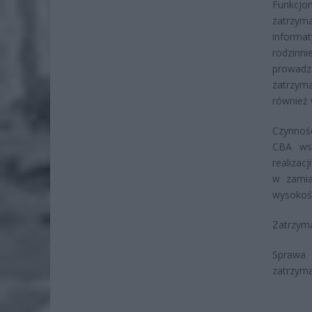
Funkcjo
zatrzym
informat
rodzinn
prowad
zatrzyma
również
Czynnoś
CBA wsp
realizac
w zamia
wysokośc
Zatrzyma
Sprawa
zatrzyma