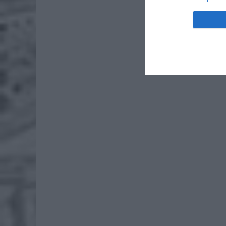
7 si
ZUS
wyn
7 si