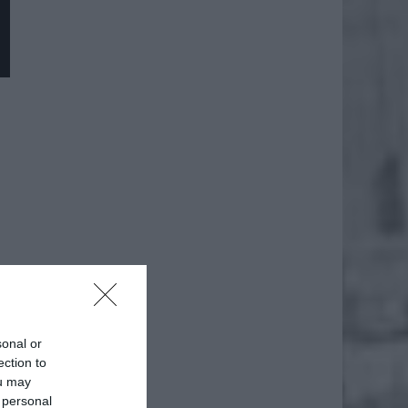
sonal or
ection to
ou may
 personal