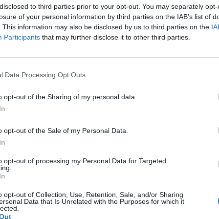
disclosed to third parties prior to your opt-out. You may separately opt-
aj nas do preferowanych źródeł w Google
Do
losure of your personal information by third parties on the IAB’s list of
. This information may also be disclosed by us to third parties on the
IA
Participants
that may further disclose it to other third parties.
l Data Processing Opt Outs
o opt-out of the Sharing of my personal data.
In
o opt-out of the Sale of my Personal Data.
In
to opt-out of processing my Personal Data for Targeted
ing.
In
CZ RÓWNIEŻ:
o opt-out of Collection, Use, Retention, Sale, and/or Sharing
et 3600 zł miesięcznie zamiast 800+. Nowa propozycja dla
ersonal Data that Is Unrelated with the Purposes for which it
lected.
ziców dzieci do 3. roku życia
Out