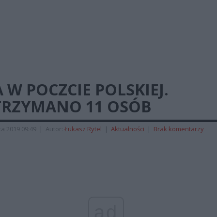
 W POCZCIE POLSKIEJ.
TRZYMANO 11 OSÓB
a 2019 09:49
|
Autor:
Łukasz Rytel
|
Aktualności
|
Brak komentarzy
ad