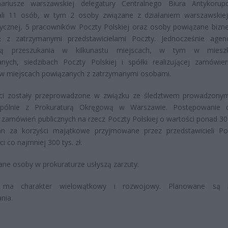
nariusze warszawskiej delegatury Centralnego Biura Antykorup
ali 11 osób, w tym 2 osoby związane z działaniem warszawskiej
ycznej, 5 pracowników Poczty Polskiej oraz osoby powiązane bizn
ie z zatrzymanymi przedstawicielami Poczty. Jednocześnie age
zą przeszukania w kilkunastu miejscach, w tym w mieszk
nych, siedzibach Poczty Polskiej i spółki realizującej zamówien
 w miejscach powiązanych z zatrzymanymi osobami.
ci zostały przeprowadzone w związku ze śledztwem prowadzony
ólnie z Prokuraturą Okręgową w Warszawie. Postępowanie d
ji zamówień publicznych na rzecz Poczty Polskiej o wartości ponad 30
n za korzyści majątkowe przyjmowane przez przedstawicieli P
i co najmniej 300 tys. zł.
ne osoby w prokuraturze usłyszą zarzuty.
 ma charakter wielowątkowy i rozwojowy. Planowane są k
nia.