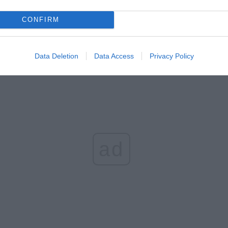
erpnia 2026 19:29
CONFIRM
 podniesie próg 500 plus dla seniorów. Policzyliśmy, ile może
ieść wypłata przy emeryturze od 2200 do 2700 zł
erpnia 2026 19:14
Data Deletion
Data Access
Privacy Policy
ad