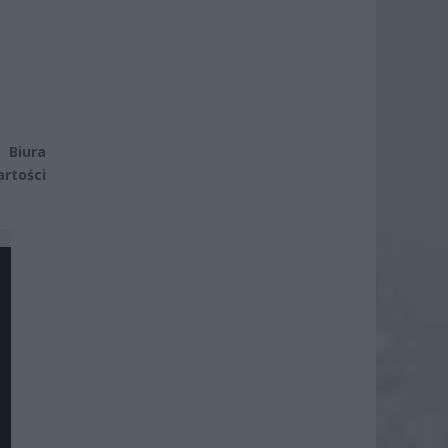
 Biura
rtości