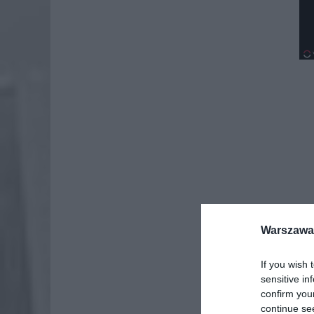
Warszawa 
If you wish 
sensitive in
confirm you
continue se