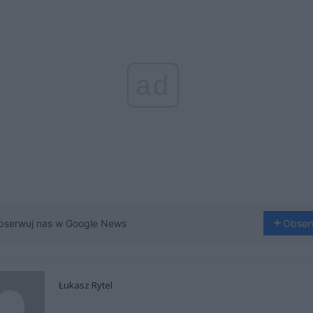
ad
bserwuj nas w Google News
Obser
Łukasz Rytel