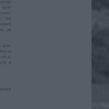
cyjnego
 spółki
esowo i
nci CBA
aniach
ia, jak
m przez
otyczy
 mln zł,
oczty w
olejne