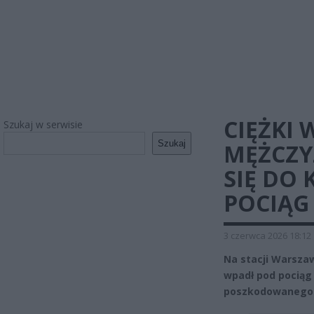
CIĘŻKI 
Szukaj w serwisie
Szukaj
MĘŻCZY
SIĘ DO
POCIĄG
3 czerwca 2026 18:12
Na stacji Warszaw
wpadł pod pociąg 
poszkodowanego j