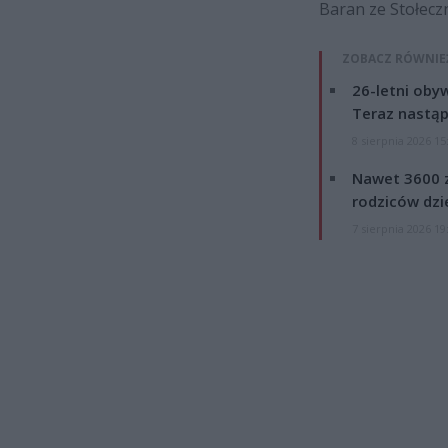
Baran ze Stołeczn
ZOBACZ RÓWNIE
26-letni obyw
Teraz nastąp
8 sierpnia 2026 15
Nawet 3600 z
rodziców dzie
7 sierpnia 2026 19