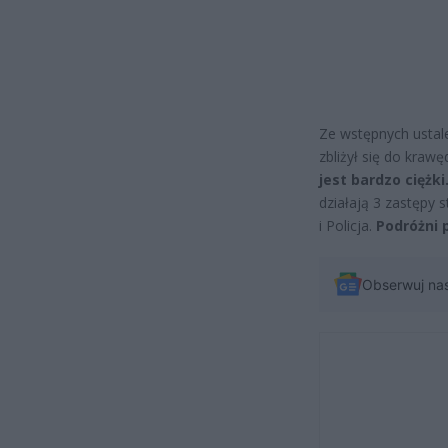
Ze wstępnych ustale
zbliżył się do kraw
jest bardzo ciężk
działają 3 zastępy
i Policja.
Podróżni 
Obserwuj na