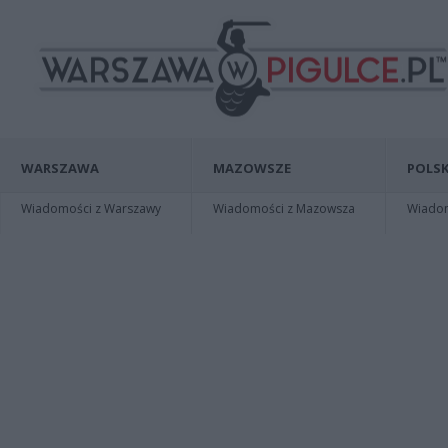
WARSZAWA
MAZOWSZE
POLSK
Wiadomości z Warszawy
Wiadomości z Mazowsza
Wiadomo