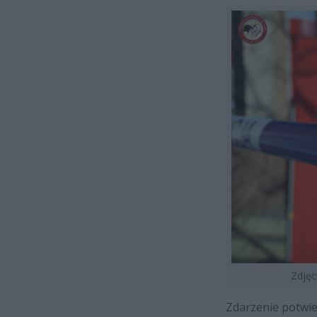
Zdjęc
Zdarzenie potwier