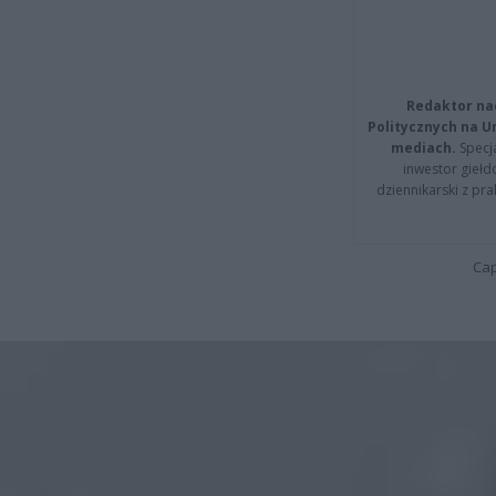
Redaktor na
Politycznych na 
mediach.
Specja
inwestor giełd
dziennikarski z pr
Cap