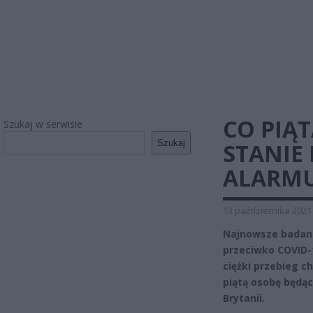
CO PIĄT
Szukaj w serwisie
Szukaj
STANIE
ALARMU
13 października 2021
Najnowsze badani
przeciwko COVID-1
ciężki przebieg c
piątą osobę będą
Brytanii.