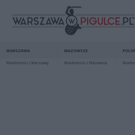
WARSZAWA
MAZOWSZE
POLSK
Wiadomości z Warszawy
Wiadomości z Mazowsza
Wiadomo