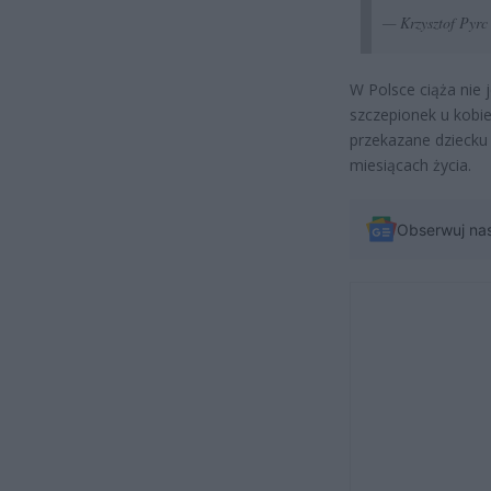
— Krzysztof Pyr
W Polsce ciąża nie
szczepionek u kobie
przekazane dziecku 
miesiącach życia.
Obserwuj na