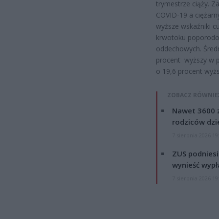
trymestrze ciąży. 
COVID-19 a ciężarn
wyższe wskaźniki cu
krwotoku poporodow
oddechowych. Średn
procent wyższy w p
o 19,6 procent wyż
ZOBACZ RÓWNIE
Nawet 3600 z
rodziców dzie
7 sierpnia 2026 19
ZUS podniesie
wynieść wypł
7 sierpnia 2026 19