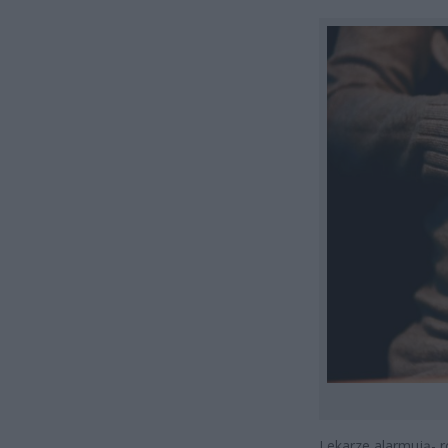
Lekarze alarmują- r