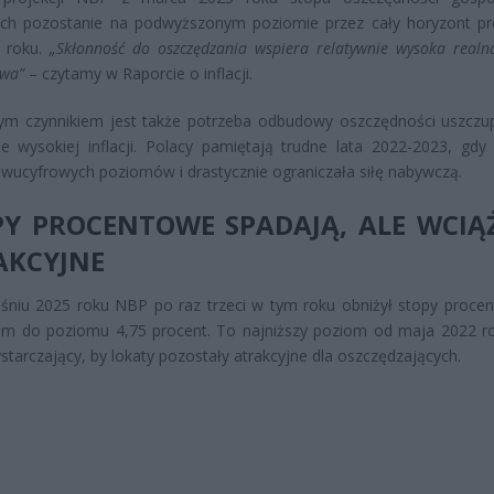
h pozostanie na podwyższonym poziomie przez cały horyzont p
 roku.
„Skłonność do oszczędzania wspiera relatywnie wysoka realn
owa”
– czytamy w Raporcie o inflacji.
ym czynnikiem jest także potrzeba odbudowy oszczędności uszczu
e wysokiej inflacji. Polacy pamiętają trudne lata 2022-2023, gdy i
dwucyfrowych poziomów i drastycznie ograniczała siłę nabywczą.
PY PROCENTOWE SPADAJĄ, ALE WCIĄ
AKCYJNE
śniu 2025 roku NBP po raz trzeci w tym roku obniżył stopy proce
em do poziomu 4,75 procent. To najniższy poziom od maja 2022 ro
starczający, by lokaty pozostały atrakcyjne dla oszczędzających.