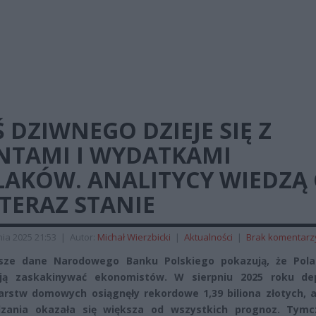
 DZIWNEGO DZIEJE SIĘ Z
NTAMI I WYDATKAMI
LAKÓW. ANALITYCY WIEDZĄ
 TERAZ STANIE
ia 2025 21:53
|
Autor:
Michał Wierzbicki
|
Aktualności
|
Brak komentarz
sze dane Narodowego Banku Polskiego pokazują, że Pola
ają zaskakinywać ekonomistów. W sierpniu 2025 roku de
rstw domowych osiągnęły rekordowe 1,39 biliona złotych, a
dzania okazała się większa od wszystkich prognoz. Tym