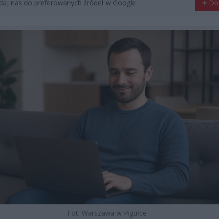
aj nas do preferowanych źródeł w Google
Do
Fot. Warszawa w Pigułce