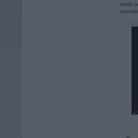
banki j
pienięd