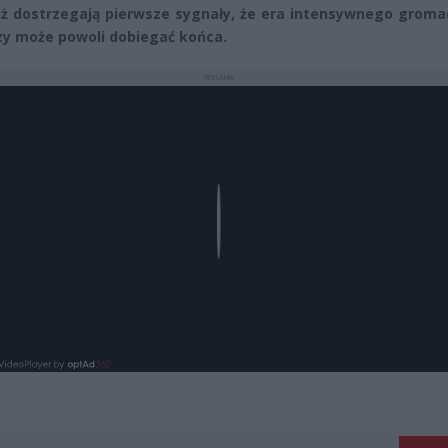
uż dostrzegają pierwsze sygnały, że era intensywnego groma
zy może powoli dobiegać końca.
REKLAMA
Play