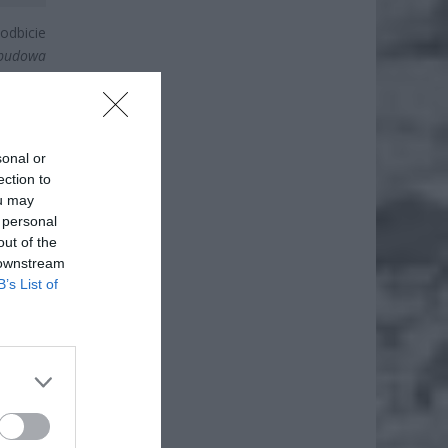
dbicie
dbudowa
działa.
 niż je
sonal or
ection to
ou may
 personal
out of the
 downstream
B’s List of