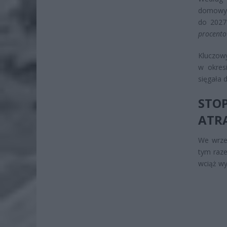
domowyc
do 2027
procent
Kluczow
w okresi
sięgała 
STO
ATR
We wrze
tym raz
wciąż wy