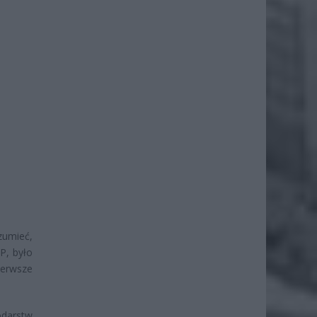
zumieć,
P, było
ierwsze
darstw