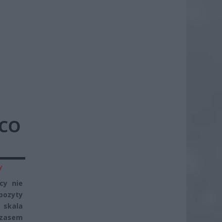
 CO
y
cy nie
pozyty
 skala
czasem