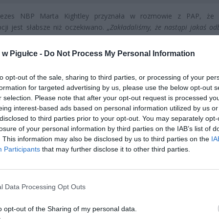
rezes NBP Marta Kightley przyznała w rozmowie z PAP, że o
ji jest słabsze niż oczekiwano.
„Zakładaliśmy, że nastąpi jakaś o
ości, jednak okazała się ona większa od naszych przewidywań”
– powie
y sygnał, że Polacy wciąż wolą trzymać pieniądze na kontach,
w Pigułce -
Do Not Process My Personal Information
.
to opt-out of the sale, sharing to third parties, or processing of your per
formation for targeted advertising by us, please use the below opt-out s
r selection. Please note that after your opt-out request is processed y
eing interest-based ads based on personal information utilized by us or
disclosed to third parties prior to your opt-out. You may separately opt-
losure of your personal information by third parties on the IAB’s list of
. This information may also be disclosed by us to third parties on the
IA
ad
Participants
that may further disclose it to other third parties.
l Data Processing Opt Outs
o opt-out of the Sharing of my personal data.