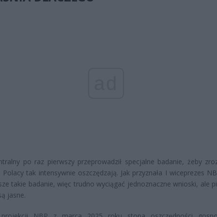
ad
tralny po raz pierwszy przeprowadził specjalne badanie, żeby zro
 Polacy tak intensywnie oszczędzają. Jak przyznała I wiceprezes NB
sze takie badanie, więc trudno wyciągać jednoznaczne wnioski, ale p
są jasne.
projekcji NBP z marca 2025 roku stopa oszczędności gospo