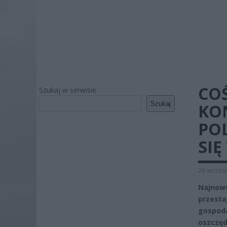
COŚ
Szukaj w serwisie
Szukaj
KO
PO
SIĘ
26 wrześn
Najnow
przest
gospoda
oszczę