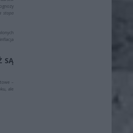
rognozy
a stopa
plonych
nflacja
Ż SĄ
ntowe –
ku, ale