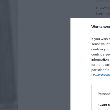
I wicep
konsumpc
oszczędn
To jasn
Warszawa 
wydawać
If you wish 
sensitive in
confirm you
continue se
information 
further disc
participants
Downstream 
Persona
I want t