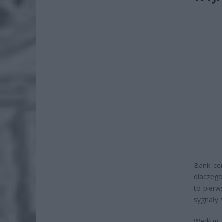
Bank cen
dlaczego
to pierw
sygnały 
Według 