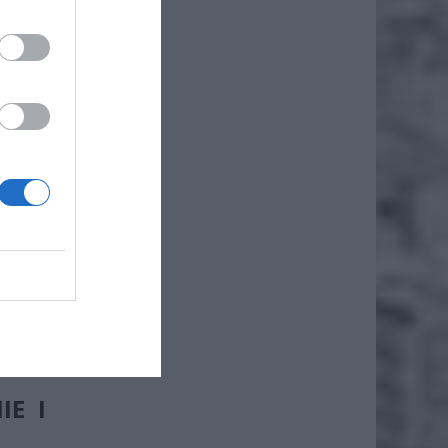
odarstw
ku – to
łotych,
 więcej
IE I