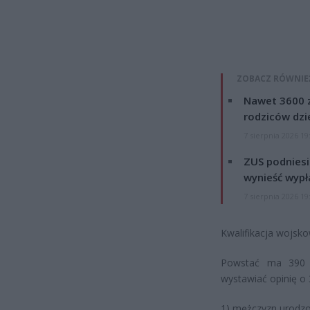
ZOBACZ RÓWNIE
Nawet 3600 z
rodziców dzie
7 sierpnia 2026 19
ZUS podniesie
wynieść wypł
7 sierpnia 2026 19
Kwalifikacja wojsko
Powstać ma 390 p
wystawiać opinię o 
1) mężczyzn urodzo