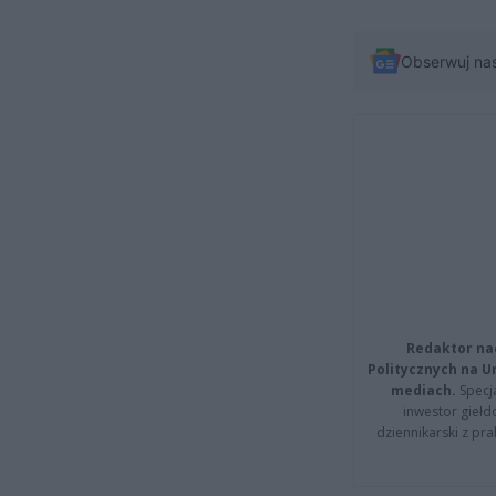
Obserwuj na
Redaktor na
Politycznych na 
mediach.
Specja
inwestor giełd
dziennikarski z pr