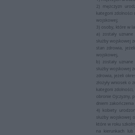
2) mężczyzn urodz
kategorii zdolności
wojskowej;
3) osoby, które w l
a) zostały uznane
służby wojskowej z
stan zdrowia, jeżel
wojskowej,
b) zostały uznane
służby wojskowej z
zdrowia, jeżeli okr
złożyły wniosek o 
kategorii zdolności
obronie Ojczyzny, p
dniem zakończenia k
4) kobiety urodzo
służby wojskowej or
które w roku szkol
na kierunkach lu