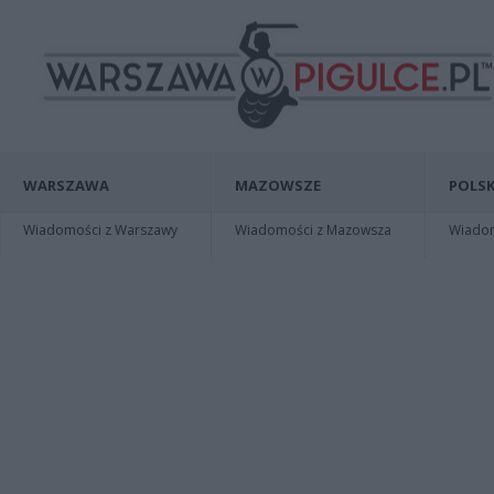
WARSZAWA
MAZOWSZE
POLSK
Wiadomości z Warszawy
Wiadomości z Mazowsza
Wiadomo