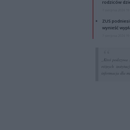
rodziców dzie
7 sierpnia 2026 19
ZUS podniesie
wynieść wypł
7 sierpnia 2026 19
„Ktoś podszywa 
różnych instytu
informacja dla m