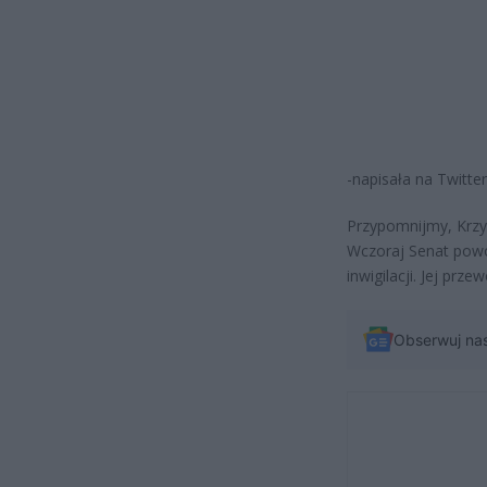
-napisała na Twitte
Przypomnijmy, Krzy
Wczoraj Senat powo
inwigilacji. Jej pr
Obserwuj na