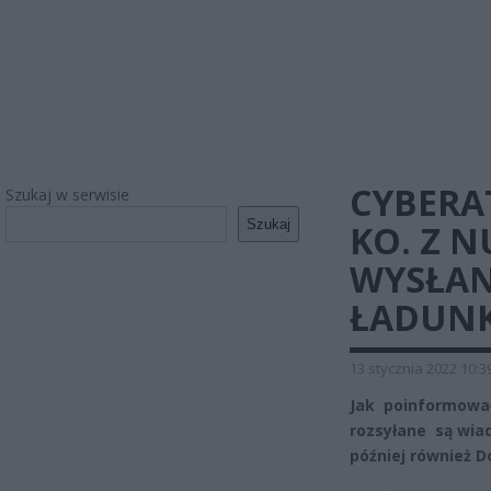
CYBERA
Szukaj w serwisie
Szukaj
KO. Z 
WYSŁAN
ŁADUN
13 stycznia 2022 10:3
Jak poinformował 
rozsyłane są wia
później również D