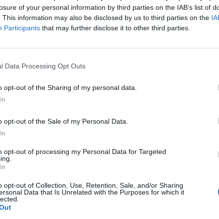
amiętać o zachowaniu szczególnej ostrożności, zwłaszcza podczas 
losure of your personal information by third parties on the IAB’s list of
anych lub potencjalnie niebezpiecznych akwenach. Apeluje się 
. This information may also be disclosed by us to third parties on the
IA
enie spożywania alkoholu w pobliżu wody oraz korzystanie z wyzna
Participants
that may further disclose it to other third parties.
 kąpieli, gdzie obecni są ratownicy.
l Data Processing Opt Outs
o opt-out of the Sharing of my personal data.
In
o opt-out of the Sale of my Personal Data.
ad
In
to opt-out of processing my Personal Data for Targeted
ing.
In
o opt-out of Collection, Use, Retention, Sale, and/or Sharing
ersonal Data that Is Unrelated with the Purposes for which it
lected.
Out