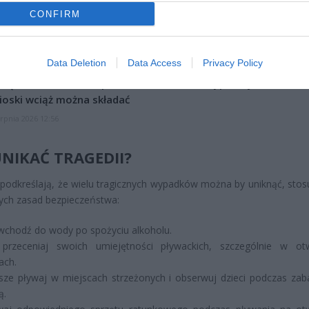
CZ RÓWNIEŻ:
CONFIRM
l przecenił hit do kuchni. Air fryer tańszy aż o 150 zł, a to dop
czątek
erpnia 2026 16:06
Data Deletion
Data Access
Privacy Policy
niądze dla milionów polskich rodzin. ZUS wypłacił już 173 mln z
oski wciąż można składać
erpnia 2026 12:56
UNIKAĆ TRAGEDII?
 podkreślają, że wielu tragicznych wypadków można by uniknąć, stosu
ych zasad bezpieczeństwa:
wchodź do wody po spożyciu alkoholu.
przeceniaj swoich umiejętności pływackich, szczególnie w ot
ach.
ze pływaj w miejscach strzeżonych i obserwuj dzieci podczas za
ą.