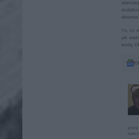
skierow
dodatko
akwenac
To, co w
jak waż
wodą. Db
O
pracy 
nielic