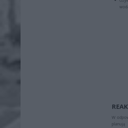
Używ
wod
REAK
W odpowi
planują