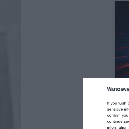
Warszawa 
Fot. O
If you wish 
APEL
sensitive in
confirm you
Policja
continue se
wszystk
information 