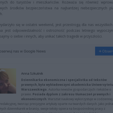
anych do turystów i mieszkańców. Rozważa się również wprow
wych środków bezpieczeństwa na najbardziej niebezpiecznych pl
h.
ydarzyło się w ostatni weekend, jest przestrogą dla nas wszystkich
na jest odpowiedzialność i ostrożność podczas letniego wypoczy
ajmy o siebie i innych, aby unikać takich tragedii w przyszłości.
bserwuj nas w Google News
Obser
Anna Szkutnik
Dziennikarka ekonomiczna i specjalistka od tekstów
prawnych, była wykładowczyni akademicka Uniwersytet
Warszawskiego.
Autorka newsów gospodarczych i tekstów o
prawie.
Posiada dyplom z zakresu tłumaczeń prawnych i
ekonomicznych
. Warsztat naukowy wykorzystuje w codziennej
redakcyjnej, tworząc precyzyjne artykuły oparte na twardych danych. Jako jedna
znych dziennikarek w branży, swoje teksty opiera na bezpośredniej pracy z