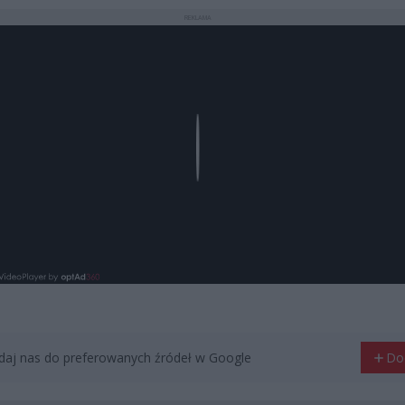
REKLAMA
Play
aj nas do preferowanych źródeł w Google
Do