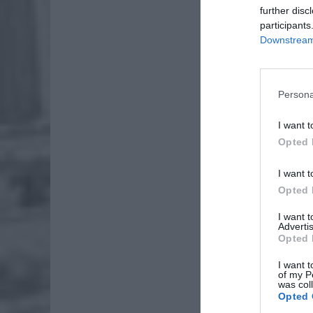
Należy p
further disc
w niezn
participants
ogranicz
Downstream 
miejsc do
Persona
I want t
Opted 
I want t
Opted 
I want 
Advertis
Opted 
I want t
of my P
was col
Opted 