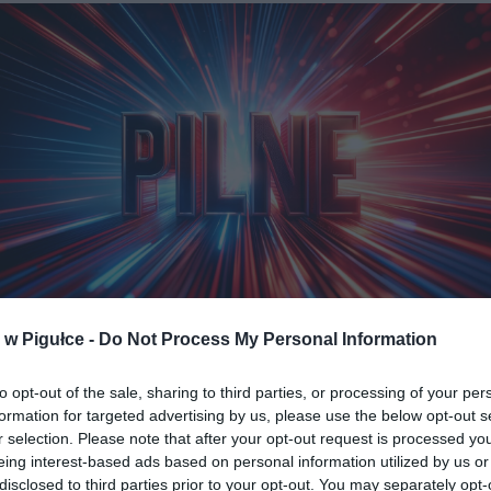
w Pigułce -
Do Not Process My Personal Information
braz zaprojektowany przez Warszawa w Pigułce wygenerowany w DAL
to opt-out of the sale, sharing to third parties, or processing of your per
 O OSTROŻNOŚĆ
formation for targeted advertising by us, please use the below opt-out s
r selection. Please note that after your opt-out request is processed y
 oraz ratownicy wodni w całym kraju zwracają się z pilnym ap
eing interest-based ads based on personal information utilized by us or
ich wypoczywających nad wodą, aby przestrzegali zasad bezpiecz
disclosed to third parties prior to your opt-out. You may separately opt-