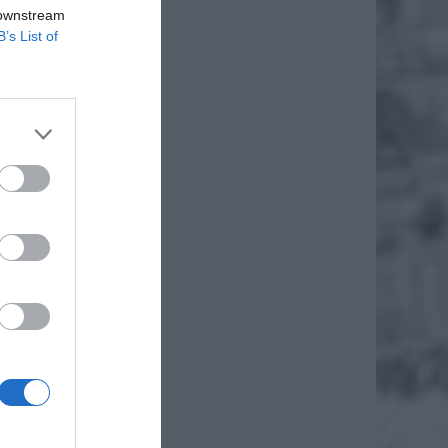
kąpieli
 downstream
także o
B’s List of
czonych