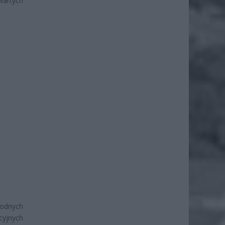
wartych
wodnych
cyjnych