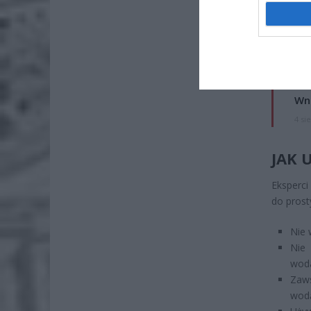
ZOBA
Lid
po
4 si
Pie
Wni
4 si
JAK 
Eksperci
do prost
Nie 
Nie 
wod
Zaws
wod