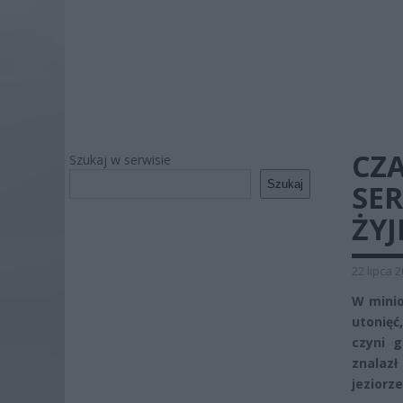
CZ
Szukaj w serwisie
Szukaj
SER
ŻYJ
22 lipca 
W minio
utonięć
czyni 
znalazł
jeziorze