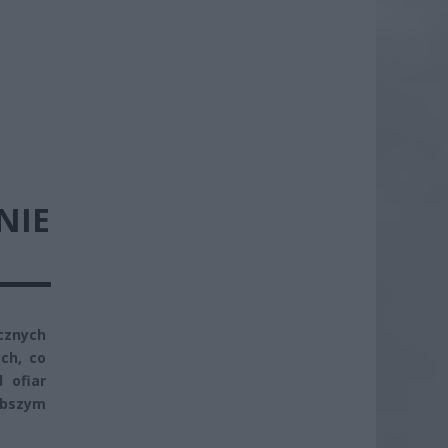
NIE
icznych
ch, co
 ofiar
ębszym