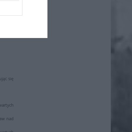
iero
ł.
jąc się
wartych
baw nad