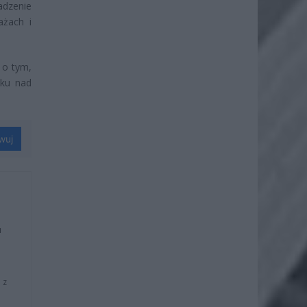
adzenie
ażach i
 o tym,
nku nad
wuj
u
 z