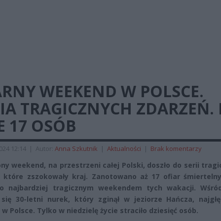
ARNY WEEKEND W POLSCE.
IA TRAGICZNYCH ZDARZEŃ. 
E 17 OSÓB
2024 12:14
|
Autor:
Anna Szkutnik
|
Aktualności
|
Brak komentarzy
ny weekend, na przestrzeni całej Polski, doszło do serii trag
, które zszokowały kraj. Zanotowano aż 17 ofiar śmiertelny
go najbardziej tragicznym weekendem tych wakacji. Wśród
 się 30-letni nurek, który zginął w jeziorze Hańcza, najgł
 w Polsce. Tylko w niedzielę życie straciło dziesięć osób.