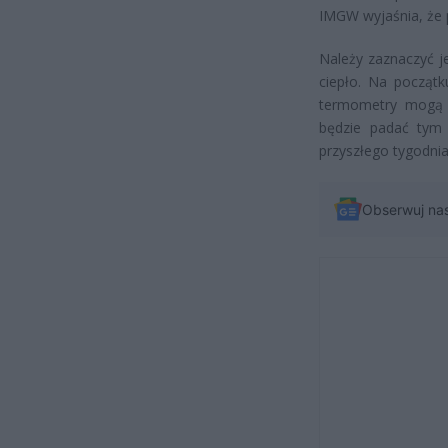
IMGW wyjaśnia, że 
Należy zaznaczyć j
ciepło. Na począt
termometry mogą w
będzie padać tym 
przyszłego tygodnia
Obserwuj na