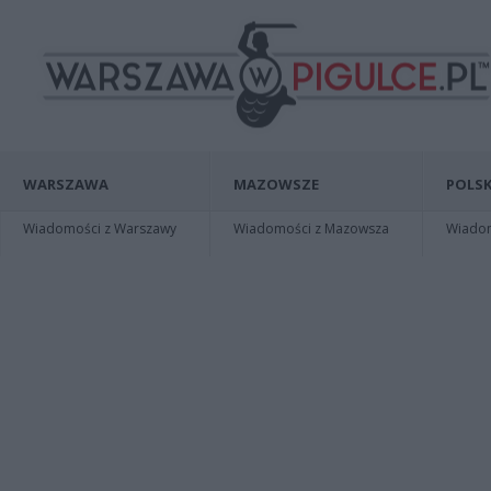
WARSZAWA
MAZOWSZE
POLSK
Wiadomości z Warszawy
Wiadomości z Mazowsza
Wiadomo