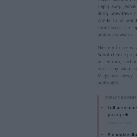
ciepłą aurą. Jedna
dotrą prawdziwe n
Wtedy to w połud
spodziewać się o
podmuchy wiatru.
Niestety to nie ws
Sobota będzie poch
w centrum, zachod
oraz silny wiatr 
Miejscami ulewy 
podtopień.
ZOBACZ RÓWNIE
Lidl przeceni
początek
4 sierpnia 2026 16
Pieniądze dla