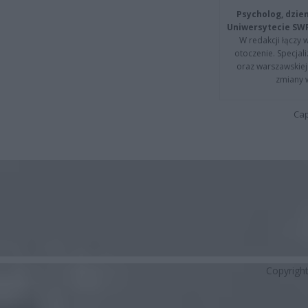
Psycholog, dzie
Uniwersytecie SW
W redakcji łączy 
otoczenie. Specja
oraz warszawskiej 
zmiany 
Cap
Copyrigh