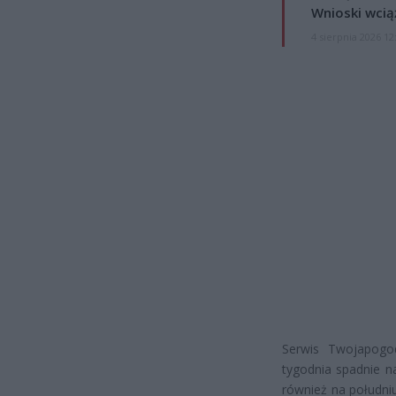
Wnioski wcią
4 sierpnia 2026 12
Serwis Twojapogod
tygodnia spadnie n
również na południ