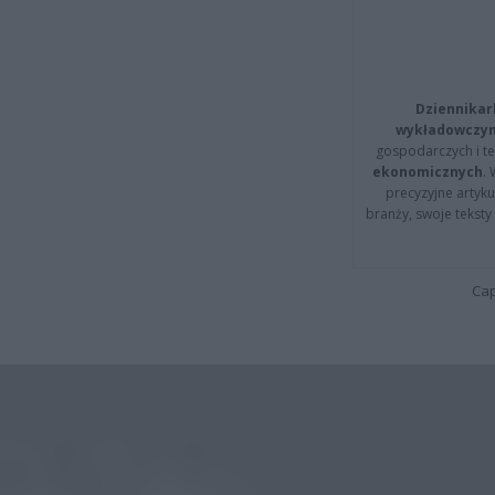
Dziennikar
wykładowczyn
gospodarczych i t
ekonomicznych
.
precyzyjne artyku
branży, swoje tekst
Cap