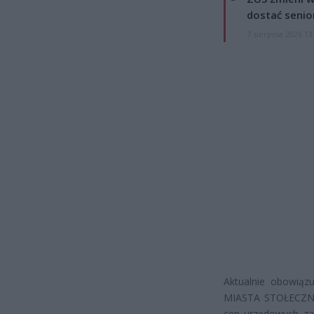
dostać senio
7 sierpnia 2026 13
Aktualnie obowią
MIASTA STOŁECZNEG
cen urzędowych za