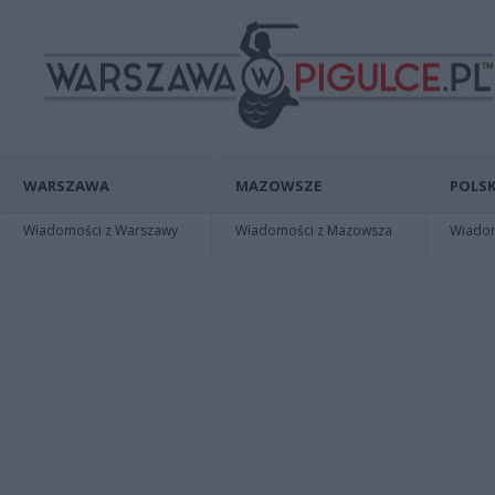
WARSZAWA
MAZOWSZE
POLSK
Wiadomości z Warszawy
Wiadomości z Mazowsza
Wiadomo