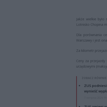
Jakże wielkie było
Lotnisko Chopina mu
Dla porównania ce
Warszawy i jest on
Za kilometr przejaz
Ceny za przejazdy
urzędowymi (maksym
ZOBACZ RÓWNIE
ZUS podniesie
wynieść wypł
7 sierpnia 2026 19
ZUS zmieni w