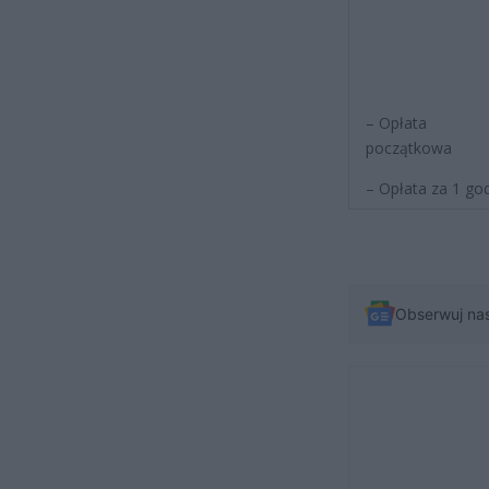
– Opłata
początkowa
– Opłata za 1 god
Obserwuj na