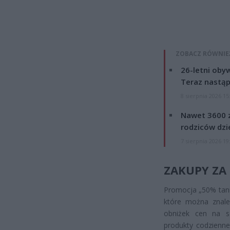
ZOBACZ RÓWNIE
26-letni obyw
Teraz nastąp
8 sierpnia 2026 15
Nawet 3600 z
rodziców dzie
7 sierpnia 2026 19
ZAKUPY ZA 
Promocja „50% tanie
które można znaleź
obniżek cen na s
produkty codzienne