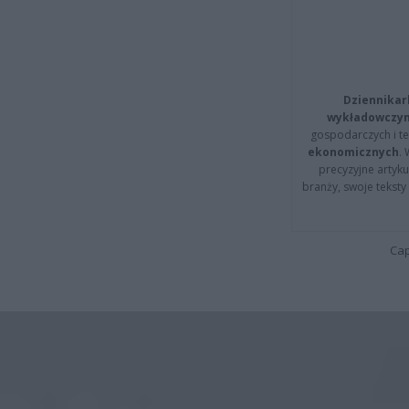
Dziennikar
wykładowczyn
gospodarczych i t
ekonomicznych
.
precyzyjne artyku
branży, swoje tekst
Cap