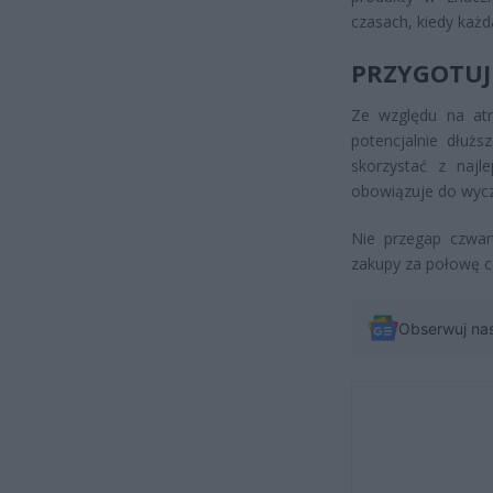
czasach, kiedy każ
PRZYGOTUJ
Ze względu na atr
potencjalnie dłużs
skorzystać z najl
obowiązuje do wyc
Nie przegap czwar
zakupy za połowę c
Obserwuj na