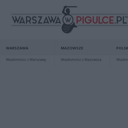
WARSZAWA
MAZOWSZE
POLSK
Wiadomości z Warszawy
Wiadomości z Mazowsza
Wiadomo