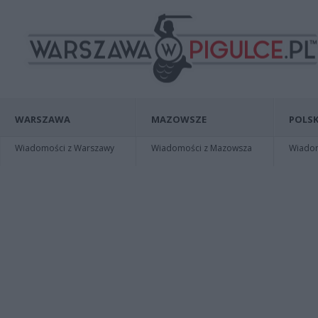
WARSZAWA
MAZOWSZE
POLSK
Wiadomości z Warszawy
Wiadomości z Mazowsza
Wiadomo