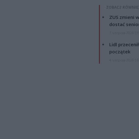
ZOBACZ RÓWNIE
ZUS zmieni w
dostać senio
7 sierpnia 2026 13
Lidl przeceni
początek
4 sierpnia 2026 16