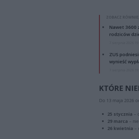
ZOBACZ RÓWNIE
Nawet 3600 z
rodziców dzie
7 sierpnia 2026 19
ZUS podniesie
wynieść wypł
7 sierpnia 2026 19
KTÓRE NIE
Do 13 maja 2026 odb
25 stycznia
– o
29 marca
– nie
26 kwietnia
– o