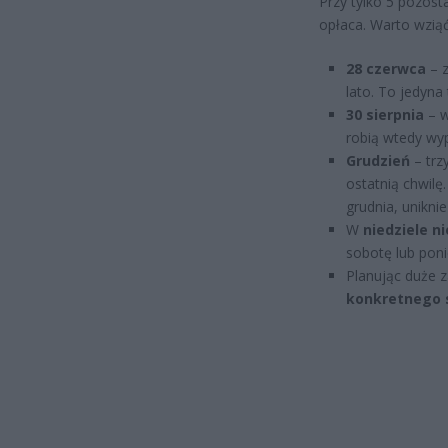
Przy tylko 5 pozos
opłaca. Warto wziąć
28 czerwca
– z
lato. To jedyna
30 sierpnia
– w
robią wtedy wyp
Grudzień
– trz
ostatnią chwilę
grudnia, unikni
W
niedziele n
sobotę lub pon
Planując duże 
konkretnego 