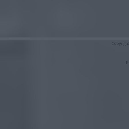
Copyrigh
K