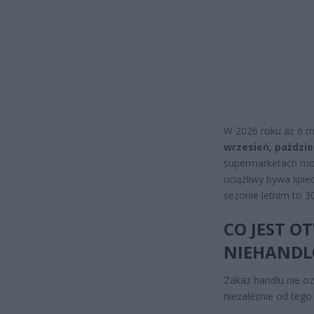
W 2026 roku aż 6 mi
wrzesień, paździer
supermarketach moż
uciążliwy bywa lipi
sezonie letnim to 30
CO JEST O
NIEHAND
Zakaz handlu nie oz
niezależnie od tego