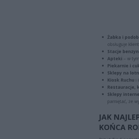
Żabka i podob
obsługuje klien
Stacje benzy
Apteki
– w tym
Piekarnie i cu
Sklepy na lot
Kiosk Ruchu
i 
Restauracje, 
Sklepy intern
pamiętać, że wy
JAK NAJLE
KOŃCA RO