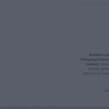
Redaktor na
Politycznych na 
mediach.
Specja
inwestor giełd
dziennikarski z pr
Cap