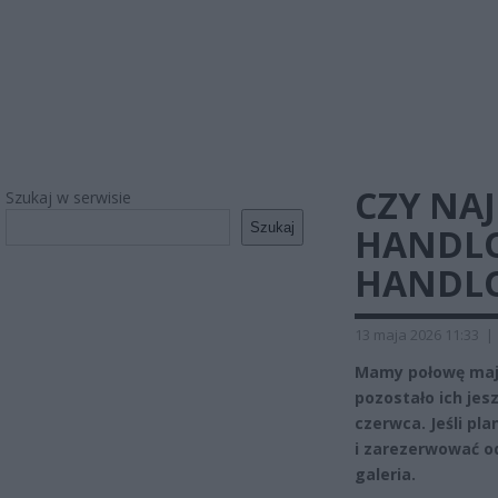
CZY NAJ
Szukaj w serwisie
Szukaj
HANDLO
HANDLO
13 maja 2026 11:33
|
Mamy połowę maja 
pozostało ich jes
czerwca. Jeśli pl
i zarezerwować o
galeria.