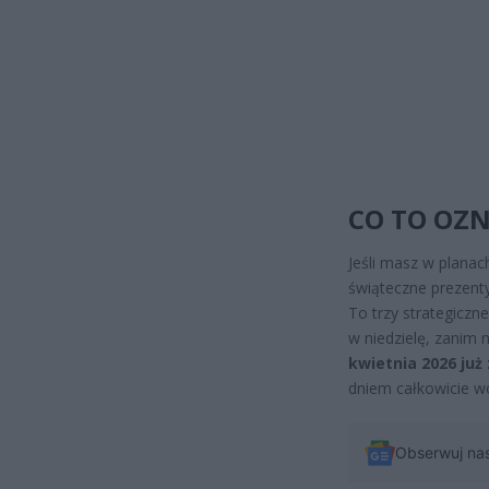
CO TO OZN
Jeśli masz w plana
świąteczne prezenty
To trzy strategiczn
w niedzielę, zanim 
kwietnia 2026 już
dniem całkowicie wo
Obserwuj na