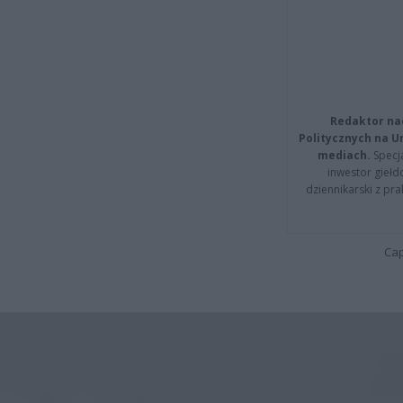
Redaktor na
Politycznych na 
mediach.
Specja
inwestor giełd
dziennikarski z pr
Cap