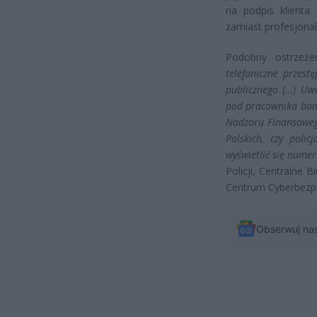
na podpis klienta.
zamiast profesjona
Podobny ostrzeże
telefoniczne przest
publicznego (…) Uwa
pod pracownika ban
Nadzoru Finansoweg
Polskich, czy poli
wyświetlić się numer
Policji, Centralne
Centrum Cyberbezp
Obserwuj na