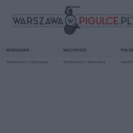
WARSZAWA
MAZOWSZE
POLSK
Wiadomości z Warszawy
Wiadomości z Mazowsza
Wiadomo