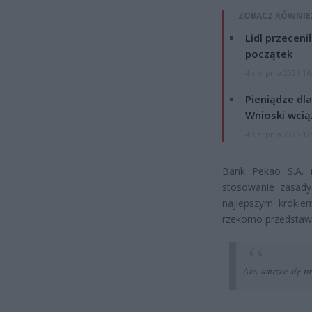
ZOBACZ RÓWNIE
Lidl przeceni
początek
4 sierpnia 2026 16
Pieniądze dla
Wnioski wcią
4 sierpnia 2026 12
Bank Pekao S.A. 
stosowanie zasady
najlepszym krokiem
rzekomo przedstaw
Aby ustrzec się p