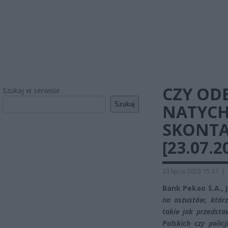
CZY OD
Szukaj w serwisie
Szukaj
NATYCH
SKONTA
[23.07.2
23 lipca 2023 15:37
|
Bank Pekao S.A.,
na oszustów, któr
takie jak przedst
Polskich czy polic