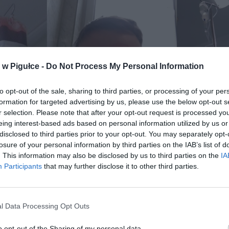
w Pigułce -
Do Not Process My Personal Information
to opt-out of the sale, sharing to third parties, or processing of your per
formation for targeted advertising by us, please use the below opt-out s
r selection. Please note that after your opt-out request is processed y
eing interest-based ads based on personal information utilized by us or
disclosed to third parties prior to your opt-out. You may separately opt-
losure of your personal information by third parties on the IAB’s list of
Fot. Czytelnik Radosław
. This information may also be disclosed by us to third parties on the
IA
Participants
that may further disclose it to other third parties.
dziernika na 8 dostałem 42 stopni gorączki dokładnie to 7 października
o się pierw od strasznego zimna i niewielkiej gorączki tj.38 i zacząłem j
 domowymi środkami syrop z cebuli i czosnku i wziąłem proszek na zabi
l Data Processing Opt Outs
i pod pierzyna leżałem po godz. 19 spadla i myślałem, ze to tylko zwykł
ienie strasznie mnie bolała głowa i mięśnie o godz. 20 znowu miałem 38
o opt-out of the Sharing of my personal data.