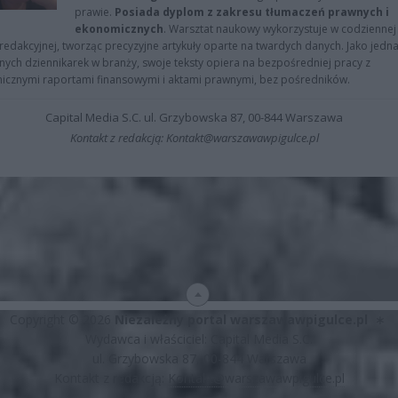
prawie.
Posiada dyplom z zakresu tłumaczeń prawnych i
ekonomicznych
. Warsztat naukowy wykorzystuje w codziennej
redakcyjnej, tworząc precyzyjne artykuły oparte na twardych danych. Jako jedna
znych dziennikarek w branży, swoje teksty opiera na bezpośredniej pracy z
nicznymi raportami finansowymi i aktami prawnymi, bez pośredników.
Capital Media S.C. ul. Grzybowska 87, 00-844 Warszawa
Kontakt z redakcją: Kontakt@warszawawpigulce.pl
Copyright © 2026
Niezależny portal warszawawpigulce.pl
∗
Wydawca i właściciel: Capital Media S.C.
ul. Grzybowska 87, 00-844 Warszawa
Kontakt z redakcją:
Kontakt@warszawawpigulce.pl