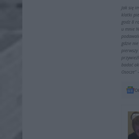
Jak się 
klatki pi
godz 8 r
u mnie N
podawali
gdzie nie
pierwszy 
przywieźl
badać oka
Osocze”
–
O