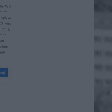
się RTG
em do
 wykryli
D, więc
łudnie,
ie bo
bko
latnie
dali
wuj
u