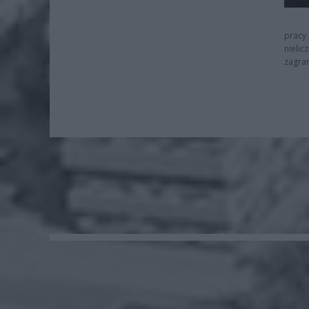
pracy 
nielic
zagra