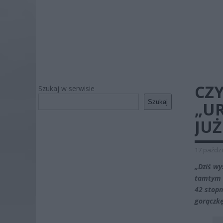
CZY
Szukaj w serwisie
Szukaj
„UR
JUŻ
17 paździ
„Dziś wy
tamtym ś
42 stopn
gorączkę