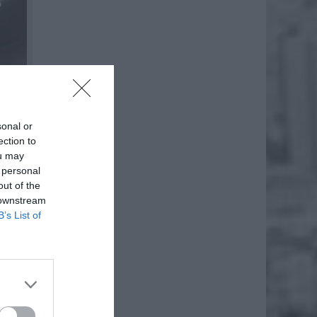
sonal or
ection to
ou may
 personal
out of the
 downstream
B’s List of
 o godz.
ą
cie
e
,5