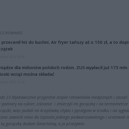
CZ RÓWNIEŻ:
l przecenił hit do kuchni. Air fryer tańszy aż o 150 zł, a to dop
czątek
erpnia 2026 16:06
niądze dla milionów polskich rodzin. ZUS wypłacił już 173 mln z
oski wciąż można składać
erpnia 2026 12:56
odz 23 błyskawicznie przyjechał zespół ratowników medycznych i zaczęli
 pomiary na cukier, ciśnienie i zmierzyli mi gorączkę i na termometrze
orączki, więc podali mi kroplówkę chyba z pyralgina w środku i na sygna
cznie zawieźli mnie do Szpitala jednego podwarszawskiego i uratowali m
c tą gorączkę dodam Śmiertelną, a ja przeżyłem.