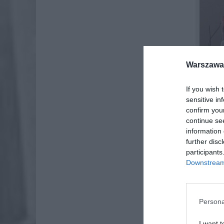
Warszawa 
If you wish 
sensitive in
confirm you
continue se
information 
further disc
participants
Downstream 
„Z 7 paź
18 zaczęł
zwalczać
Persona
gorączki 
przezięb
I want t