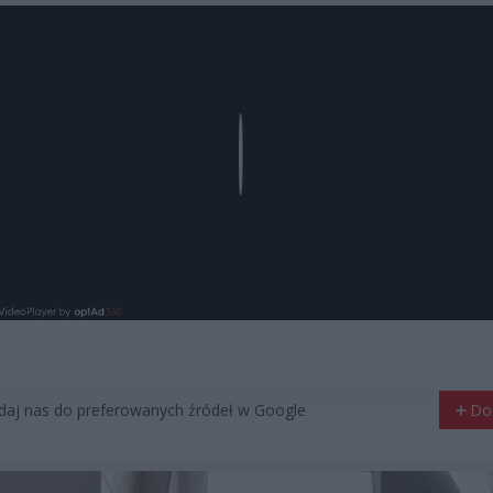
Play
aj nas do preferowanych źródeł w Google
Do