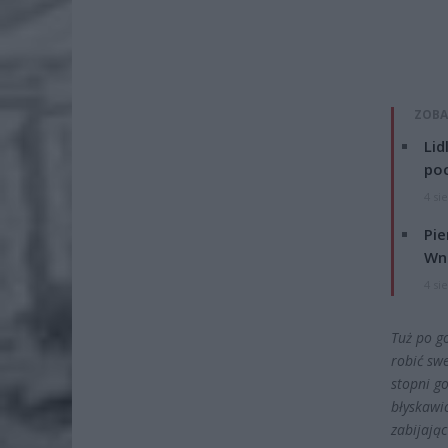
ZOBA
Lid
po
4 si
Pie
Wni
4 si
Tuż po g
robić swe
stopni g
błyskawi
zabijają