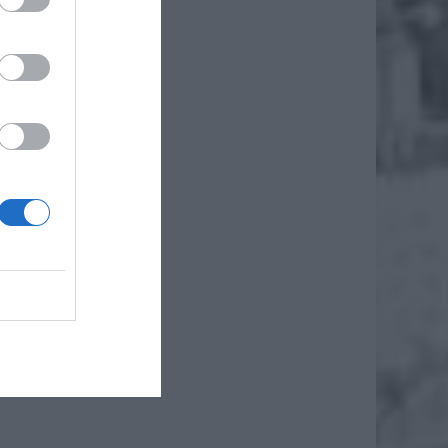
pać
tylko mi
m
ina
czo-
dała mi
wysłała