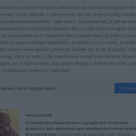
im udało to przywieźli na wózku inwalidzkim do laboratorium gdzie robi 
ersiowej zrobili odwieźli z powrotem do sali tzw. strefy skażonej i leżał
ano pod właśnie kroplówką i pani doktor mi powiedziała, ze jak narazie
iewiadomego Pochodzenia Zapalenie Płuc i trzeba czekać na wynik COVI
 mi już kroplówki na te Zapalenie Płuc przyszedł wynik ok godz 12 w po
 było już prawie żadnych wątpliwości, ze właśnie jest to mówię, ze praw
ten właśnie wynik wyszedł ujemny ale okazało się, ze był to błędny i szy
i drugi, który mi zrobili i był dodatni, więc zaczęli mnie bardziej skrupu
zało się, ze mam anemie, więc podjęli decyzję o przetoczeniu krwi i po
 Pozdrawiam Serdecznie Radosław
bserwuj nas w Google News
Obser
Anna Szkutnik
Dziennikarka ekonomiczna i specjalistka od tekstów
prawnych, była wykładowczyni akademicka Uniwersytet
Warszawskiego.
Autorka newsów gospodarczych i tekstów o