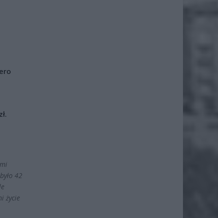
iero
ł.
 mi
 było 42
le
i życie