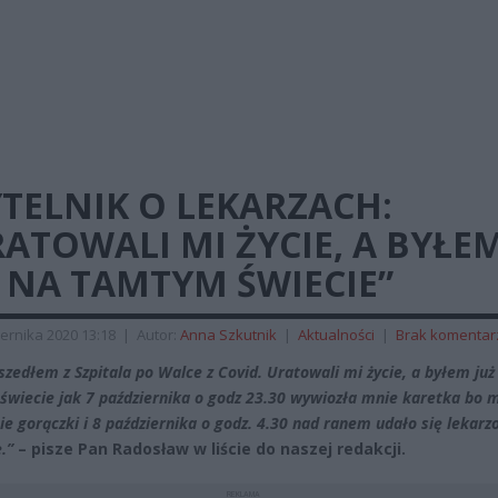
TELNIK O LEKARZACH:
ATOWALI MI ŻYCIE, A BYŁE
 NA TAMTYM ŚWIECIE”
ernika 2020 13:18
|
Autor:
Anna Szkutnik
|
Aktualności
|
Brak komentar
szedłem z Szpitala po Walce z Covid. Uratowali mi życie, a byłem już
wiecie jak 7 października o godz 23.30 wywiozła mnie karetka bo 
ie gorączki i 8 października o godz. 4.30 nad ranem udało się lekarz
.”
– pisze Pan Radosław w liście do naszej redakcji.
REKLAMA