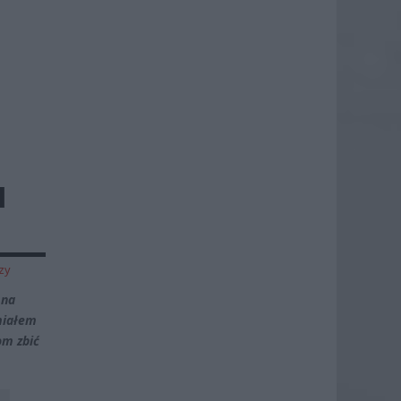
M
zy
 na
miałem
om zbić