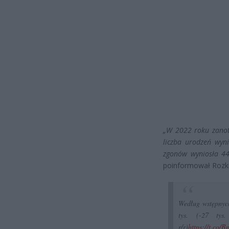
„W 2022 roku zanot
liczba urodzeń wyni
zgonów wyniosła 44
poinformował Rozk
Według wstępnych
tys. (-27 tys
r/r)
https://t.co/