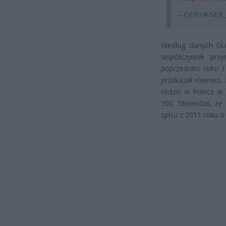
— GUS (@GUS_
Według danych GUS
współczynnik prz
poprzednim roku i
przekazał również,
rodzin w Polsce w 
300. Stwierdził, ż
spisu z 2011 roku o