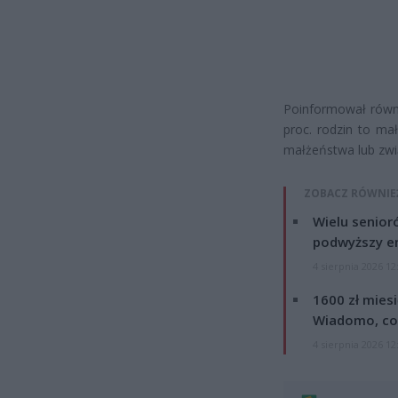
Poinformował równi
proc. rodzin to ma
małżeństwa lub zwią
ZOBACZ RÓWNIE
Wielu senior
podwyższy e
4 sierpnia 2026 12
1600 zł mies
Wiadomo, co
4 sierpnia 2026 12