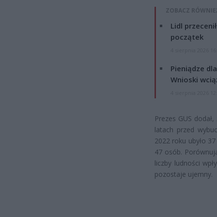
ZOBACZ RÓWNIE
Lidl przeceni
początek
4 sierpnia 2026 16
Pieniądze dla
Wnioski wcią
4 sierpnia 2026 12
Prezes GUS dodał, 
latach przed wybu
2022 roku ubyło 37 
47 osób. Porównują
liczby ludności wp
pozostaje ujemny.