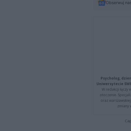
Obserwuj na
Psycholog, dzie
Uniwersytecie SW
W redakcji łączy 
otoczenie. Specja
oraz warszawskiej 
zmiany 
Cap