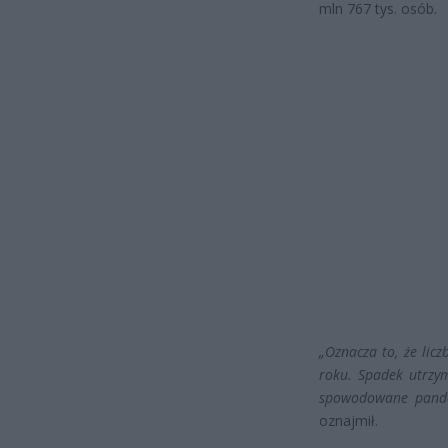
mln 767 tys. osób.
„Oznacza to, że lic
roku. Spadek utrzym
spowodowane pandem
oznajmił.