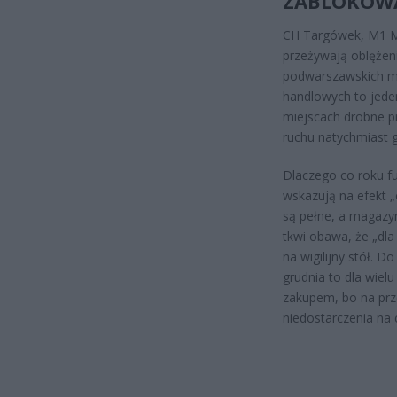
ZABLOKOW
CH Targówek, M1 Ma
przeżywają oblężen
podwarszawskich mi
handlowych to jeden
miejscach drobne p
ruchu natychmiast g
Dlaczego co roku f
wskazują na efekt 
są pełne, a magaz
tkwi obawa, że „dla
na wigilijny stół. D
grudnia to dla wiel
zakupem, bo na przes
niedostarczenia na 