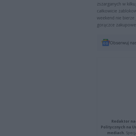
zszarganych w kilkug
całkowicie zabloko
weekend nie bierze
gorączce zakupowej
Obserwuj na
Redaktor na
Politycznych na 
mediach.
Specja