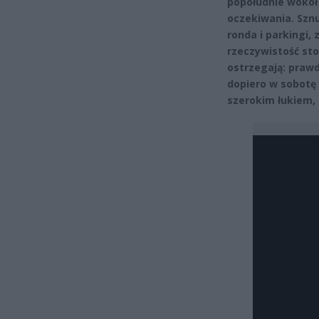
popołudnie wokół
oczekiwania. Szn
ronda i parkingi,
rzeczywistość sto
ostrzegają: pra
dopiero w sobotę 
szerokim łukiem, 