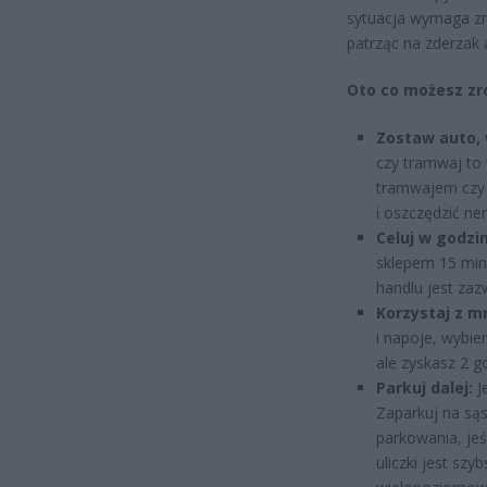
sytuacja wymaga zmi
patrząc na zderzak 
Oto co możesz zro
Zostaw auto, 
czy tramwaj to 
tramwajem czy 
i oszczędzić n
Celuj w godzi
sklepem 15 minu
handlu jest zaz
Korzystaj z m
i napoje, wybie
ale zyskasz 2 go
Parkuj dalej:
Je
Zaparkuj na sąs
parkowania, jeś
uliczki jest sz