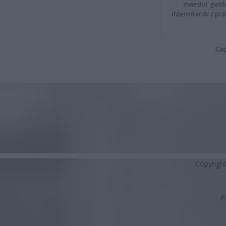
inwestor giełd
dziennikarski z pr
Cap
Copyrigh
K