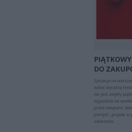
PIĄTKOWY
DO ZAKU
Sytuacja na warszaw
widać wyraźną tende
nie jest zwykły pią
wyjazdów na weeken
przed świętami. Wi
pomysł: „pojadę w p
odwrotnie.