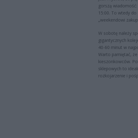
gorszą wiadomość: 
15:00. To wtedy do 
„weekendowi zakup
W sobotę należy spo
gigantycznych kole
40-60 minut w najp
Warto pamiętać, że 
kieszonkowców. Polic
sklepowych to ideal
rozkojarzenie i pośp