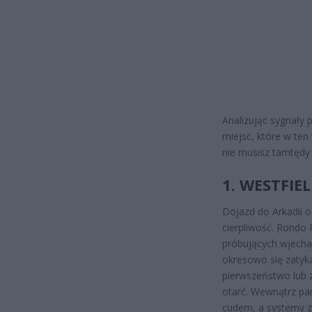
Analizując sygnały 
miejsc, które w ten
nie musisz tamtędy 
1. WESTFIE
Dojazd do Arkadii od
cierpliwość. Rondo
próbujących wjecha
okresowo się zatyka
pierwszeństwo lub z
otarć. Wewnątrz par
cudem, a systemy zl