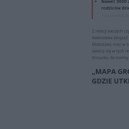
Nawet 3600 z
rodziców dzie
7 sierpnia 2026 19
Z relacji naszych c
Radosława (dojazd d
Mokotów) oraz w śc
świecą się w tych r
stosunku do normy.
„MAPA GR
GDZIE UTK