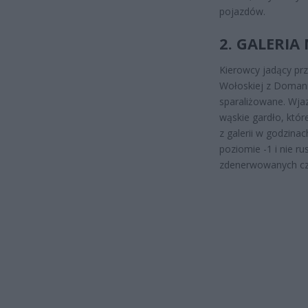
pojazdów.
2. GALERI
Kierowcy jadący pr
Wołoskiej z Domani
sparaliżowane. Wja
wąskie gardło, któr
z galerii w godzina
poziomie -1 i nie r
zdenerwowanych cz