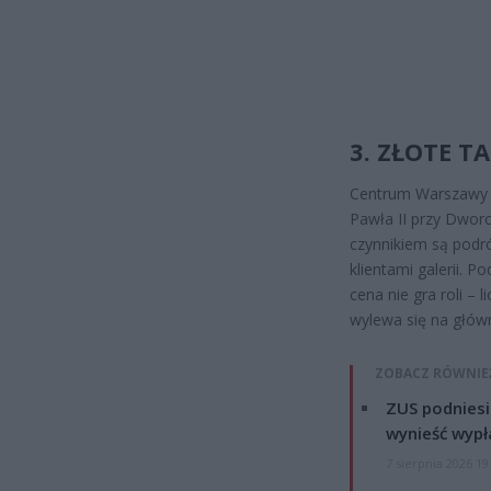
3. ZŁOTE T
Centrum Warszawy to
Pawła II przy Dwor
czynnikiem są podró
klientami galerii. P
cena nie gra roli – 
wylewa się na główn
ZOBACZ RÓWNIE
ZUS podniesie
wynieść wypł
7 sierpnia 2026 19