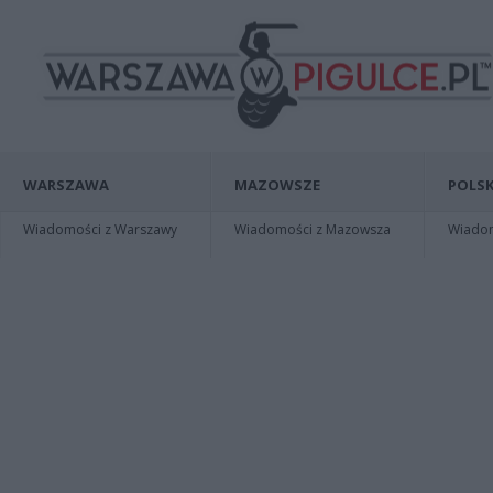
WARSZAWA
MAZOWSZE
POLSK
Wiadomości z Warszawy
Wiadomości z Mazowsza
Wiadomo