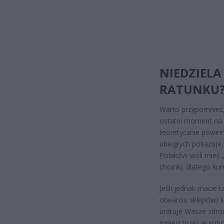
NIEDZIEL
RATUNKU
Warto przypomnieć, 
ostatni moment na 
teoretycznie powinno
ubiegłych pokazuje
Polaków woli mieć „
choinki, dlatego k
Jeśli jednak macie 
otwarciu sklepów) 
uratuje Wasze zdrow
mniejszy niż w sobo