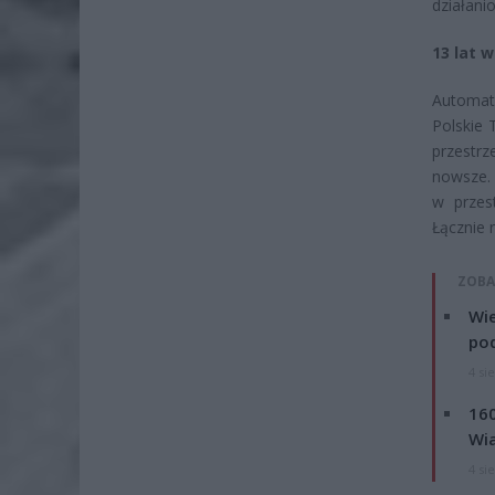
działani
13 lat 
Automat
Polskie 
przestrz
nowsze. 
w przes
Łącznie n
ZOBA
Wie
po
4 si
160
Wi
4 si