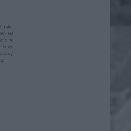
7 roku.
zeń. Na
iane na
datkowo
rodowy.
M2.