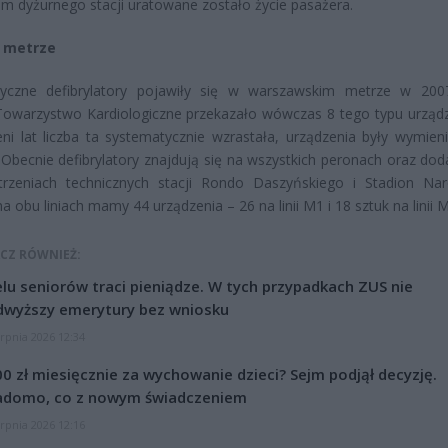
om dyżurnego stacji uratowane zostało życie pasażera.
w metrze
yczne defibrylatory pojawiły się w warszawskim metrze w 200
Towarzystwo Kardiologiczne przekazało wówczas 8 tego typu urząd
eni lat liczba ta systematycznie wzrastała, urządzenia były wymien
Obecnie defibrylatory znajdują się na wszystkich peronach oraz do
trzeniach technicznych stacji Rondo Daszyńskiego i Stadion Na
a obu liniach mamy 44 urządzenia – 26 na linii M1 i 18 sztuk na linii 
CZ RÓWNIEŻ:
lu seniorów traci pieniądze. W tych przypadkach ZUS nie
dwyższy emerytury bez wniosku
erpnia 2026 12:34
0 zł miesięcznie za wychowanie dzieci? Sejm podjął decyzję.
adomo, co z nowym świadczeniem
erpnia 2026 12:16