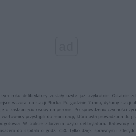
ad
tym roku defibrylatory zostały użyte już trzykrotnie. Ostatnie zd
ejsce wczoraj na stacji Płocka. Po godzinie 7 rano, dyżurny stacji o
ję o zasłabnięciu osoby na peronie. Po sprawdzeniu czynności życ
i wartownicy przystąpili do reanimacji, która była prowadzona do pr
pogotowia. W trakcie zdarzenia użyto defibrylatora. Ratownicy m
pasażera do szpitala o godz. 7.50. Tylko dzięki sprawnym i zdecy