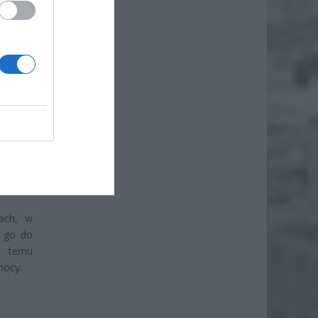
iero
ł.
nach, w
e go do
i temu
mocy.