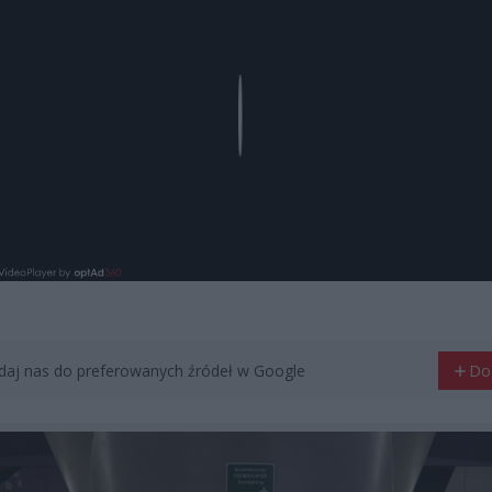
Play
aj nas do preferowanych źródeł w Google
Do