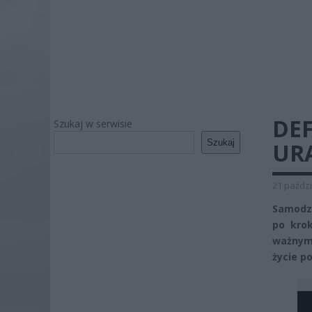
DE
Szukaj w serwisie
Szukaj
UR
21 paździ
Samodzi
po krok
ważnym 
życie p