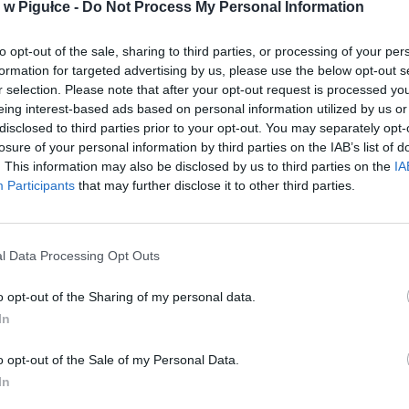
ące samodzielnie zdiagnozować
zaburzenia
rytmu serca
, a na
w Pigułce -
Do Not Process My Personal Information
brylować. Urządzenie jest proste w użyciu. Obrazkowa instrukcja 
 osobę udzielającą pomocy krok po kroku i w zrozumiały sposób wy
to opt-out of the sale, sharing to third parties, or processing of your per
posób ułożyć chorego i jak umieścić na jego ciele elektrody. Urz
formation for targeted advertising by us, please use the below opt-out s
nia rytm pracy serca i decyduje, czy potrzebna jest defibrylacja. Jeś
r selection. Please note that after your opt-out request is processed y
 samo dobiera odpowiednią moc impulsu i wskazuje moment jego wy
eing interest-based ads based on personal information utilized by us or
dejmująca akcję ratunkową może być pewna, że nie zrobi nic niewła
disclosed to third parties prior to your opt-out. You may separately opt-
losure of your personal information by third parties on the IAB’s list of
. This information may also be disclosed by us to third parties on the
IA
Participants
that may further disclose it to other third parties.
l Data Processing Opt Outs
ad
o opt-out of the Sharing of my personal data.
In
o opt-out of the Sale of my Personal Data.
In