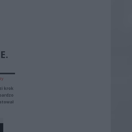
E.
zy
zi krok
bardzo
atował