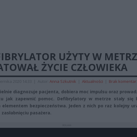
FIBRYLATOR UŻYTY W METRZ
ATOWAŁ ŻYCIE CZŁOWIEKA
ernika 2020 14:33
|
Autor:
Anna Szkutnik
|
Aktualności
|
Brak komentar
elnie diagnozuje pacjenta, dobiera moc impulsu oraz prowad
u jak zapewnić pomoc. Defibrylatory w metrze stały się 
elementem bezpieczeństwa. Jeden z nich po raz kolejny ur
o zasłabnięciu pasażera.
REKLAMA