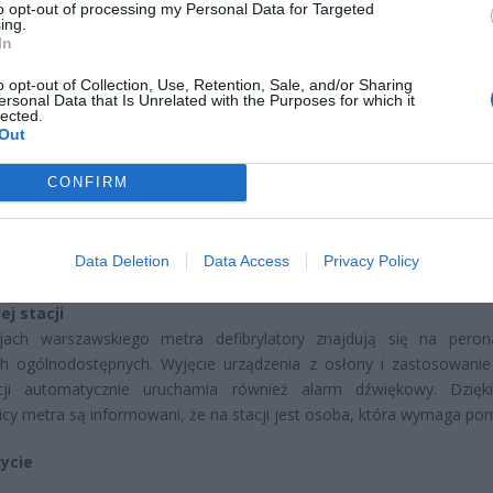
to opt-out of processing my Personal Data for Targeted
ing.
In
CZ RÓWNIEŻ:
o opt-out of Collection, Use, Retention, Sale, and/or Sharing
ersonal Data that Is Unrelated with the Purposes for which it
l przecenił hit do kuchni. Air fryer tańszy aż o 150 zł, a to dop
lected.
czątek
Out
erpnia 2026 16:06
CONFIRM
niądze dla milionów polskich rodzin. ZUS wypłacił już 173 mln z
oski wciąż można składać
erpnia 2026 12:56
Data Deletion
Data Access
Privacy Policy
ej stacji
jach warszawskiego metra defibrylatory znajdują się na pero
ch ogólnodostępnych. Wyjęcie urządzenia z osłony i zastosowani
cji automatycznie uruchamia również alarm dźwiękowy. Dzięk
cy metra są informowani, że na stacji jest osoba, która wymaga po
życie