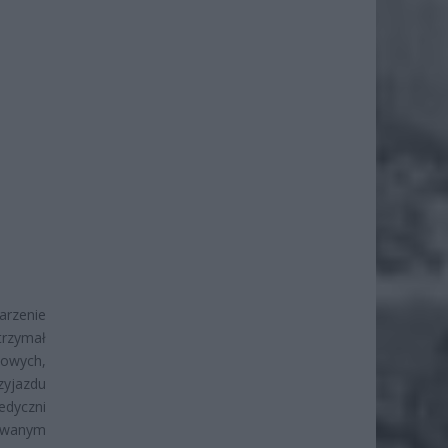
arzenie
trzymał
iowych,
zyjazdu
edyczni
dowanym