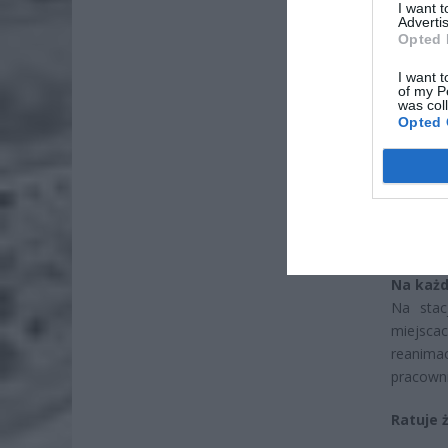
I want 
Advertis
Opted 
ZOBA
I want t
of my P
Lid
was col
po
Opted 
4 si
Pie
Wni
4 si
Na każd
Na stac
miejsca
reanima
pracowni
Ratuje 