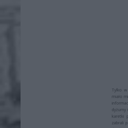
Tylko w 
miało mi
informac
dyżurny 
karetki 
zabrali 