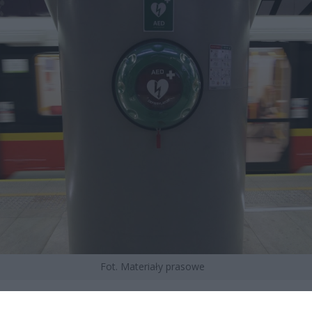
Fot. Materiały prasowe
yczny zewnętrzny defibrylator to przenośne, elektroniczne urz