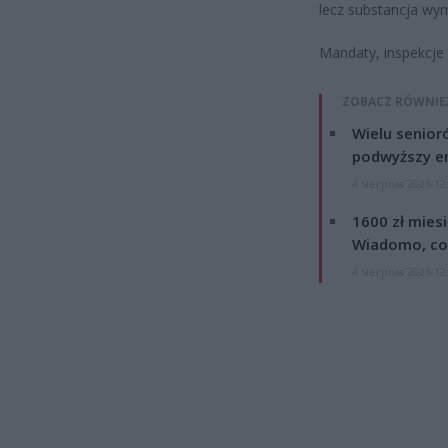
lecz substancja wy
Mandaty, inspekcje 
ZOBACZ RÓWNIE
Wielu senior
podwyższy e
4 sierpnia 2026 12
1600 zł mies
Wiadomo, co
4 sierpnia 2026 12