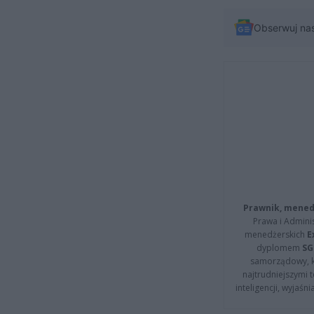
Obserwuj na
Prawnik, menedż
Prawa i Adminis
menedżerskich
E
dyplomem
SG
samorządowy, kt
najtrudniejszymi t
inteligencji, wyjaś