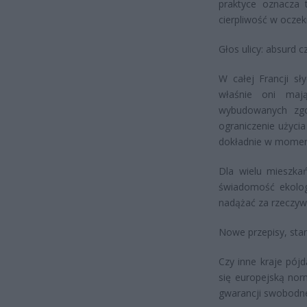
praktyce oznacza
cierpliwość w oczek
Głos ulicy: absurd 
W całej Francji sł
właśnie oni maj
wybudowanych zgod
ograniczenie użyci
dokładnie w momenc
Dla wielu mieszka
świadomość ekologi
nadążać za rzeczywi
Nowe przepisy, star
Czy inne kraje pój
się europejską nor
gwarancji swobodne