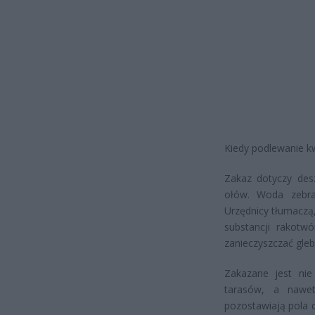
Kiedy podlewanie k
Zakaz dotyczy des
ołów. Woda zebran
Urzędnicy tłumaczą,
substancji rakotw
zanieczyszczać gleb
Zakazane jest nie
tarasów, a nawe
pozostawiają pola 