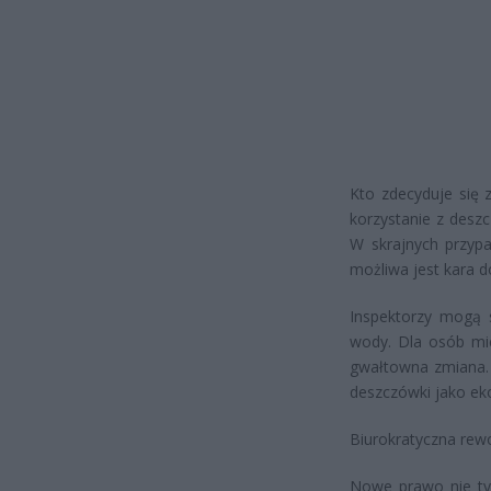
Kto zdecyduje się 
korzystanie z desz
W skrajnych przyp
możliwa jest kara d
Inspektorzy mogą s
wody. Dla osób mie
gwałtowna zmiana. W
deszczówki jako ek
Biurokratyczna rew
Nowe prawo nie tyl