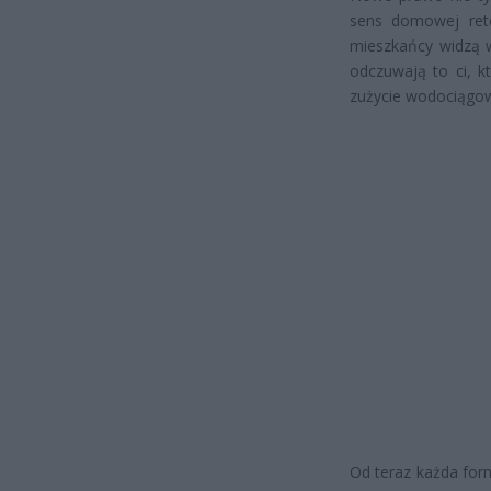
sens domowej reten
mieszkańcy widzą w
odczuwają to ci, kt
zużycie wodociągow
Od teraz każda for