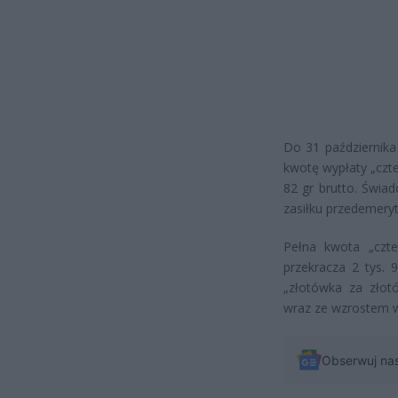
Do 31 października
kwotę wypłaty „czte
82 gr brutto. Świa
zasiłku przedemeryt
Pełna kwota „czte
przekracza 2 tys. 
„złotówka za złot
wraz ze wzrostem w
Obserwuj na