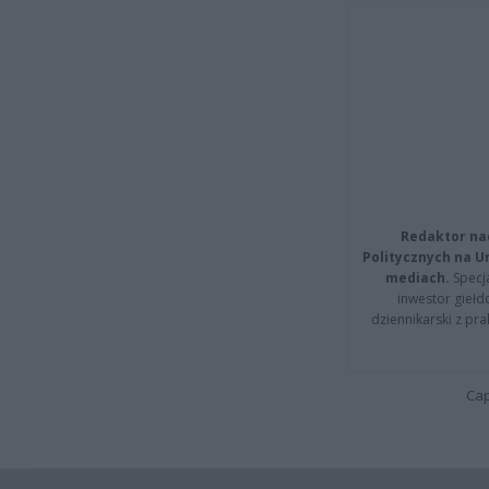
Redaktor na
Politycznych na 
mediach.
Specja
inwestor giełd
dziennikarski z pr
Cap