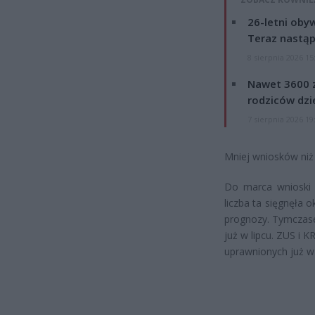
26-letni obyw
Teraz nastąp
8 sierpnia 2026 15
Nawet 3600 z
rodziców dzie
7 sierpnia 2026 19
Mniej wniosków niż
Do marca wnioski 
liczba ta sięgnęła 
prognozy. Tymczase
już w lipcu. ZUS i 
uprawnionych już w