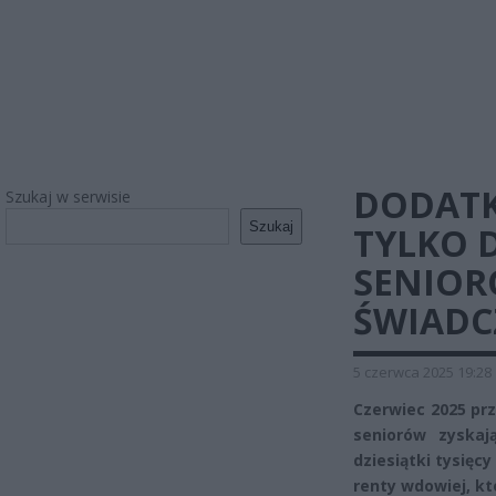
DODATK
Szukaj w serwisie
Szukaj
TYLKO 
SENIOR
ŚWIADC
5 czerwca 2025 19:28
Czerwiec 2025 prz
seniorów zyska
dziesiątki tysięc
renty wdowiej, k