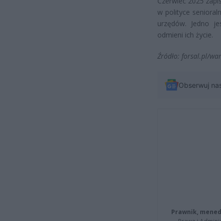
Czerwiec 2025 zapi
w polityce senioral
urzędów. Jedno je
odmieni ich życie.
Źródło: forsal.pl/wa
Obserwuj na
Prawnik, menedż