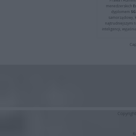
Prawa i Adminis
menedżerskich
E
dyplomem
SG
samorządowy, kt
najtrudniejszymi t
inteligencji, wyjaś
Cap
Copyrigh
K