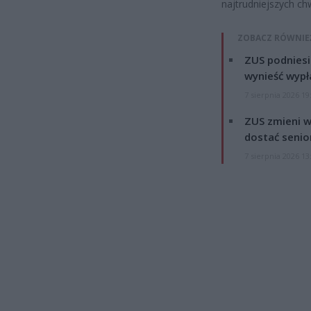
najtrudniejszych chw
ZOBACZ RÓWNIE
ZUS podniesie
wynieść wypł
7 sierpnia 2026 19
ZUS zmieni w
dostać senio
7 sierpnia 2026 13