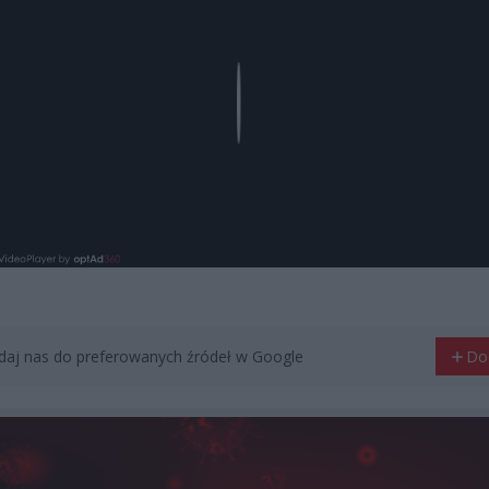
Play
aj nas do preferowanych źródeł w Google
Do