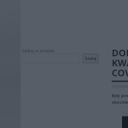
DO
Szukaj w serwisie
Szukaj
KW
COV
29 paździ
Były pr
obecnie