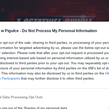
w Pigułce -
Do Not Process My Personal Information
to opt-out of the sale, sharing to third parties, or processing of your per
formation for targeted advertising by us, please use the below opt-out s
r selection. Please note that after your opt-out request is processed y
eing interest-based ads based on personal information utilized by us or
disclosed to third parties prior to your opt-out. You may separately opt-
losure of your personal information by third parties on the IAB’s list of
Fot. Shutterstock / Warszawa w Pigułce
. This information may also be disclosed by us to third parties on the
IA
Participants
that may further disclose it to other third parties.
je o wystąpieniu objawów koronawirusa u szefa Europejskiej Partii 
ował portal Politico. Jak dodaje, Donald Tusk we wtorek podjął decy
acji. Następnie został przeprowadzony test i obecnie polityk czeka n
l Data Processing Opt Outs
o opt-out of the Sharing of my personal data.