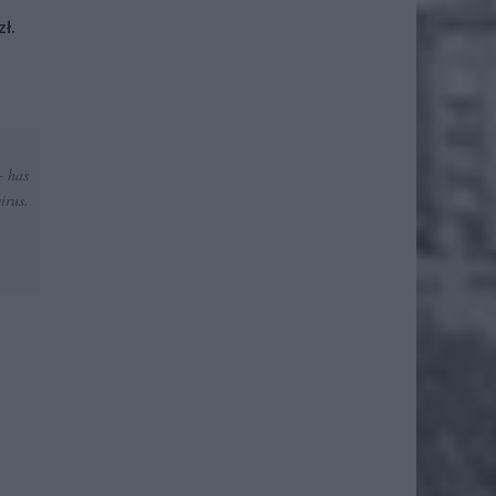
ł.
— has
irus.