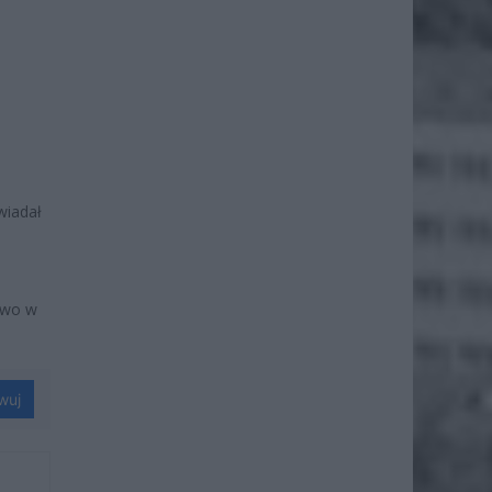
wiadał
two w
wuj