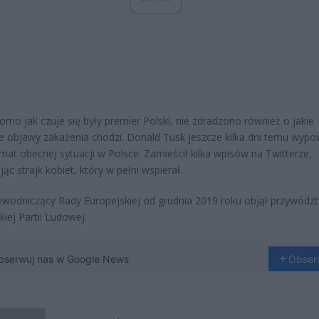
omo jak czuje się były premier Polski, nie zdradzono również o jakie
e objawy zakażenia chodzi. Donald Tusk jeszcze kilka dni temu wypo
emat obecnej sytuacji w Polsce. Zamieścił kilka wpisów na Twitterze,
ąc strajk kobiet, który w pełni wspierał.
ewodniczący Rady Europejskiej od grudnia 2019 roku objął przywódz
kiej Partii Ludowej.
bserwuj nas w Google News
Obser