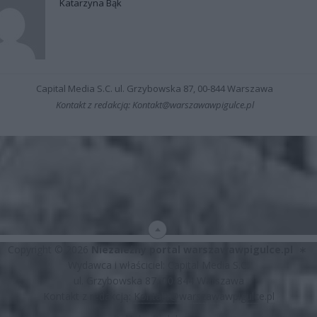
Katarzyna Bąk
Capital Media S.C. ul. Grzybowska 87, 00-844 Warszawa
Kontakt z redakcją: Kontakt@warszawawpigulce.pl
Copyright © 2026
Niezależny portal warszawawpigulce.pl
∗
Wydawca i właściciel: Capital Media S.C.
ul. Grzybowska 87, 00-844 Warszawa
Kontakt z redakcją:
Kontakt@warszawawpigulce.pl