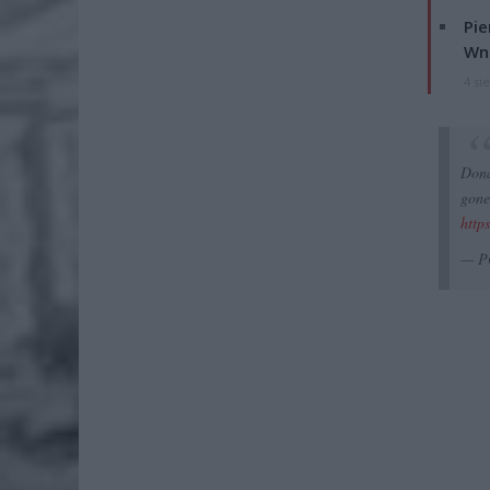
Pie
Wni
4 si
Dona
gone
http
— P