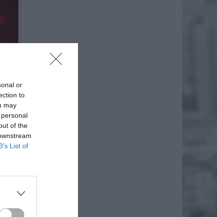
sonal or
ection to
ou may
 personal
out of the
 downstream
B’s List of
Ludowej
zję o
a jego