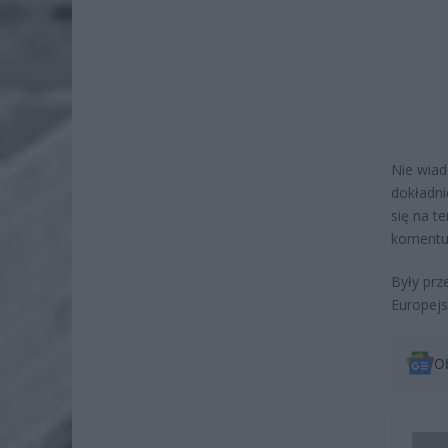
Nie wiad
dokładni
się na t
komentuj
Były prz
Europejs
O