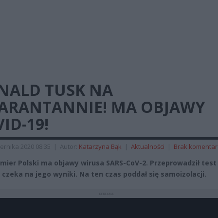
NALD TUSK NA
ARANTANNIE! MA OBJAWY
ID-19!
ernika 2020 08:35
|
Autor:
Katarzyna Bąk
|
Aktualności
|
Brak komentar
emier Polski ma objawy wirusa SARS-CoV-2. Przeprowadził test 
 czeka na jego wyniki. Na ten czas poddał się samoizolacji.
REKLAMA