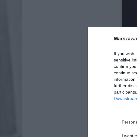
Warszawa 
If you wish 
sensitive in
confirm you
continue se
information 
further disc
participants
Downstream 
Informac
poinform
samoizol
Persona
wyniki.
I want t