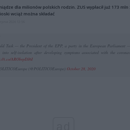
niądze dla milionów polskich rodzin. ZUS wypłacił już 173 mln z
oski wciąż można składać
erpnia 2026 12:56
ld Tusk — the President of the EPP, a party in the European Parliament 
 into self-isolation after developing symptoms associated with the coronav
s://t.co/ARObrpDJ6I
OLITICOEurope (@POLITICOEurope)
October 28, 2020
ad