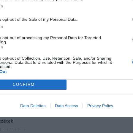
In
o opt-out of the Sale of my Personal Data.
In
to opt-out of processing my Personal Data for Targeted
ad
ing.
In
o opt-out of Collection, Use, Retention, Sale, and/or Sharing
ersonal Data that Is Unrelated with the Purposes for which it
lected.
Out
CONFIRM
CZ RÓWNIEŻ:
Data Deletion
Data Access
Privacy Policy
l przecenił hit do kuchni. Air fryer tańszy aż o 150 zł, a to dop
czątek
erpnia 2026 16:06