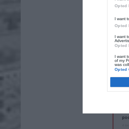
Opted 
I want t
Opted 
I want 
Advertis
Opted 
I want t
of my P
was col
Opted 
ZOBA
Lid
po
4 si