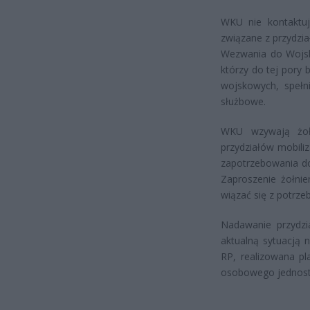
WKU nie kontaktuj
związane z przydzia
Wezwania do Wojsk
którzy do tej pory 
wojskowych, spełn
służbowe.
WKU wzywają żołn
przydziałów mobili
zapotrzebowania d
Zaproszenie żołni
wiązać się z potrze
Nadawanie przydzi
aktualną sytuacją 
RP, realizowana pl
osobowego jednost