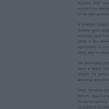
stycznia 2027 rok
rozszerzona wersja
on nie tylko przemys
W praktyce oznacz
spalania gazu, węg
na koszty życia Po
około 6 ton dwutl
wynoszącej 45 eur
roku), daje to oko
Dla przeciętnej po
koszt w latach 202
złotych. To jedna
wzrosnąć jeszcze b
Maria Niewitała-Rej
Reform, wyjaśnia w
koszty korzystania 
na wsparcie obywat