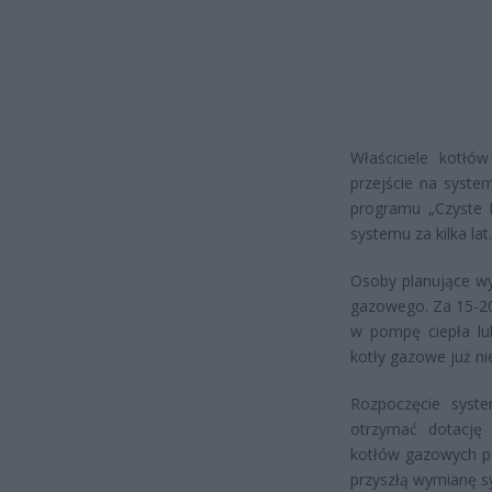
Właściciele kotłó
przejście na syste
programu „Czyste P
systemu za kilka lat.
Osoby planujące wy
gazowego. Za 15-20 
w pompę ciepła lu
kotły gazowe już ni
Rozpoczęcie syste
otrzymać dotację
kotłów gazowych po
przyszłą wymianę 