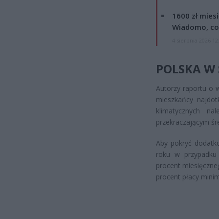
1600 zł mies
Wiadomo, co
4 sierpnia 2026 12
POLSKA W 
Autorzy raportu o 
mieszkańcy najdot
klimatycznych n
przekraczającym śre
Aby pokryć dodatko
roku w przypadku
procent miesięczne
procent płacy minim