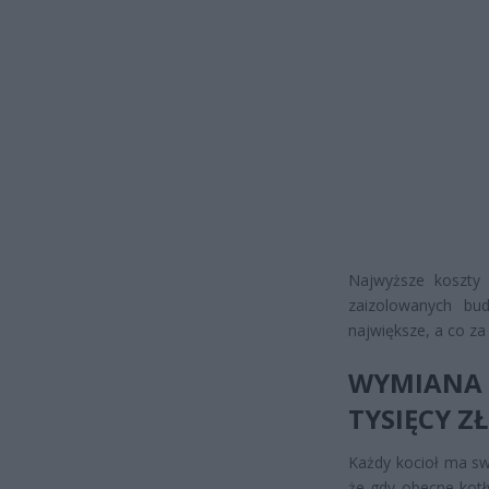
Najwyższe koszty 
zaizolowanych bu
największe, a co za
WYMIANA
TYSIĘCY Z
Każdy kocioł ma sw
że gdy obecne kot