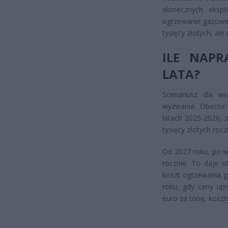
słonecznych eksp
ogrzewanie gazowe.
tysięcy złotych, al
ILE NAPR
LATA?
Scenariusz dla w
wyzwania. Obecne 
latach 2025-2026, 
tysięcy złotych rocz
Od 2027 roku, po w
rocznie. To daje o
koszt ogrzewania g
roku, gdy ceny up
euro za tonę, koszt