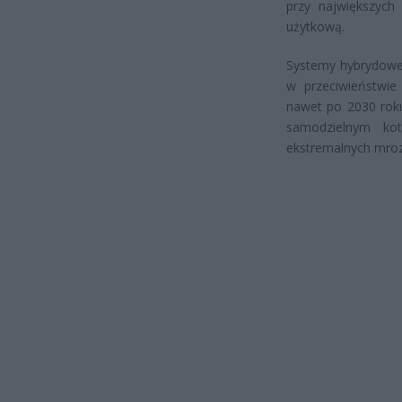
przy największyc
użytkową.
Systemy hybrydowe 
w przeciwieństwi
nawet po 2030 roku
samodzielnym ko
ekstremalnych mro