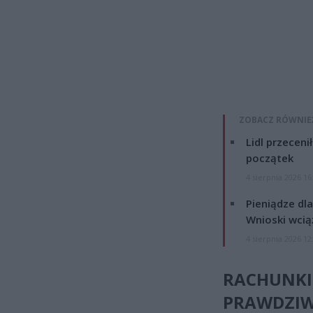
ZOBACZ RÓWNIE
Lidl przeceni
początek
4 sierpnia 2026 16
Pieniądze dla
Wnioski wcią
4 sierpnia 2026 12
RACHUNKI
PRAWDZIWY