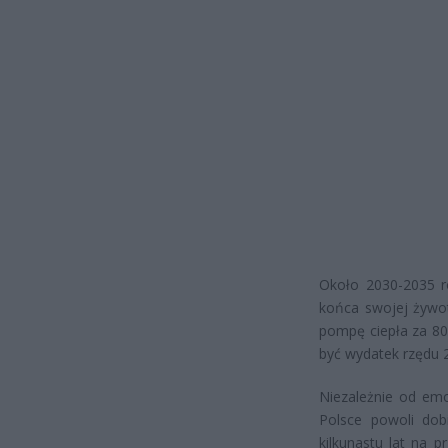
Około 2030-2035 rok
końca swojej żywot
pompę ciepła za 80-
być wydatek rzędu 
Niezależnie od emo
Polsce powoli dob
kilkunastu lat na 