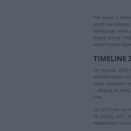
Pan Marek z Krako
przed wycofaniem 
istniejącego kotła
tysięcy dotacji. R
system będzie legal
TIMELINE 
Od stycznia 2025 
dofinansowania na
ciepła. Wyjątkiem b
– dotyczy on osób
roku.
Od 2027 roku zacz
za emisję CO2. Dl
dodatkowych kosztó