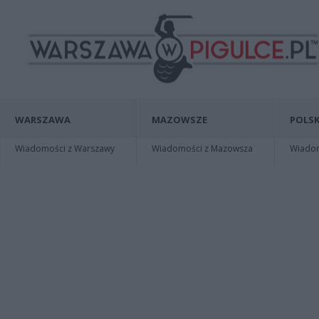
WARSZAWA
MAZOWSZE
POLSK
Wiadomości z Warszawy
Wiadomości z Mazowsza
Wiadomo