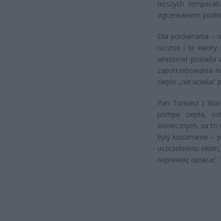
niższych temperat
ogrzewaniem podłog
Dla porównania – o
rocznie i te kwoty
właściciel posiada
zapotrzebowania na
ciepło „nie ucieka” 
Pan Tomasz z Wars
pompę ciepła, ost
słonecznych, za to
były koszmarne – p
uszczelnieniu okien
naprawdę opłacać. 