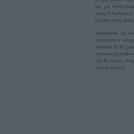
być już niemożliw
nowych budynkach 
kopalne mają znikną
Alternatywą są po
modernizacji cał
wydatek 50-80 tysi
wymiana grzejników
(20-40 tysięcy zło
tysięcy złotych).