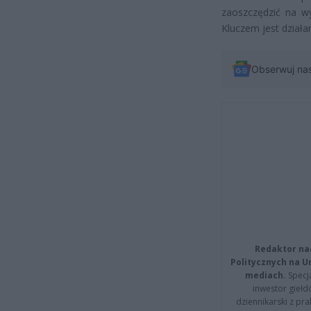
zaoszczędzić na w
Kluczem jest działa
Obserwuj na
Redaktor na
Politycznych na 
mediach.
Specja
inwestor giełd
dziennikarski z pr