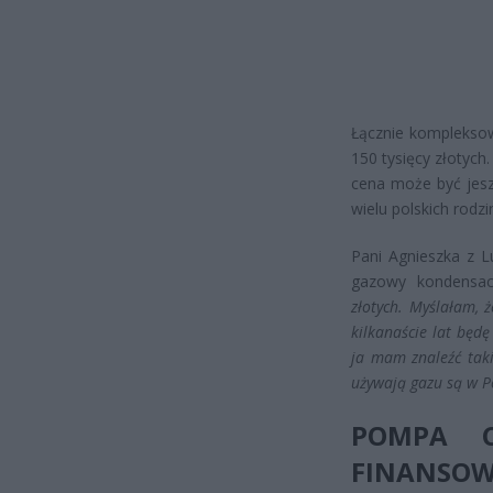
Łącznie komplekso
150 tysięcy złotyc
cena może być jesz
wielu polskich rodzi
Pani Agnieszka z L
gazowy kondensac
złotych. Myślałam, ż
kilkanaście lat będ
ja mam znaleźć taki
używają gazu są w Po
POMPA C
FINANSOW