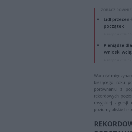
ZOBACZ RÓWNIE
Lidl przeceni
początek
4 sierpnia 2026 16
Pieniądze dla
Wnioski wcią
4 sierpnia 2026 12
Wartość międzynaro
bieżącego roku p
porównaniu z pop
rekordowych pozio
rosyjskiej agresj
poziomy bliskie hi
REKORD