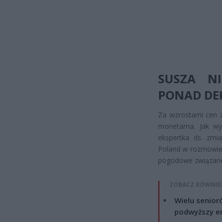
SUSZA N
PONAD DE
Za wzrostami cen ż
monetarna. Jak wy
ekspertka ds. zmi
Poland w rozmowie 
pogodowe związane
ZOBACZ RÓWNIE
Wielu senior
podwyższy e