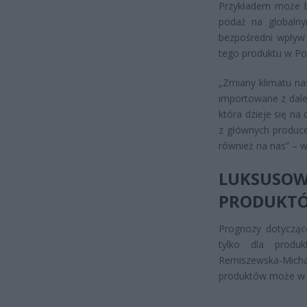
Przykładem może by
podaż na globaln
bezpośredni wpływ
tego produktu w Po
„Zmiany klimatu na
importowane z dale
która dzieje się n
z głównych produce
również na nas” – 
LUKSUSO
PRODUKT
Prognozy dotyczące
tylko dla produ
Remiszewska-Mich
produktów może w p