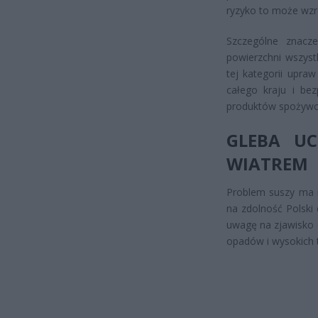
ryzyko to może wzr
Szczególne znacz
powierzchni wszyst
tej kategorii upr
całego kraju i be
produktów spożywc
GLEBA UC
WIATREM
Problem suszy ma 
na zdolność Polski
uwagę na zjawisko d
opadów i wysokich 