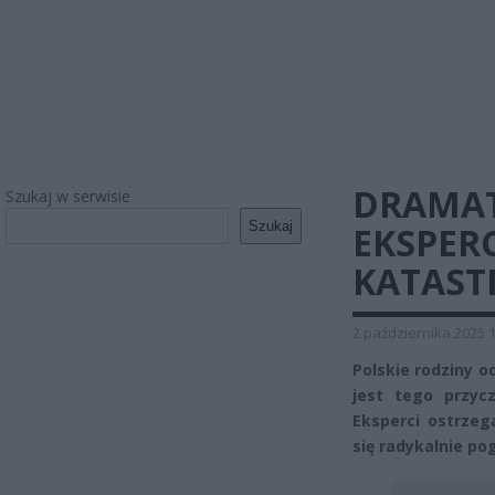
DRAMAT
Szukaj w serwisie
Szukaj
EKSPER
KATASTR
2 października 2025 
Polskie rodziny o
jest tego przycz
Eksperci ostrzeg
się radykalnie po