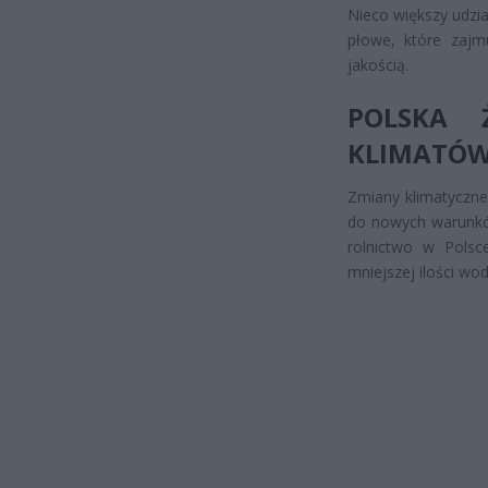
Nieco większy udzi
płowe, które zajmu
jakością.
POLSKA 
KLIMATÓ
Zmiany klimatyczne
do nowych warunkó
rolnictwo w Polsc
mniejszej ilości wo