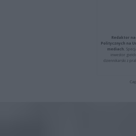
Redaktor na
Politycznych na 
mediach.
Specja
inwestor giełd
dziennikarski z pr
Cap