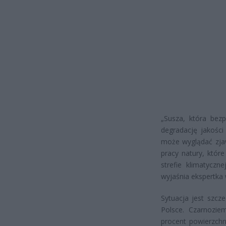
„Susza, która bez
degradację jakości
może wyglądać zjaw
pracy natury, któr
strefie klimatycz
wyjaśnia ekspertka
Sytuacja jest szcz
Polsce. Czarnozie
procent powierzchn