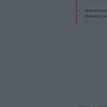
4 sierpnia 2026 12
1600 zł mies
Wiadomo, co
4 sierpnia 2026 12
„Mówiąc o czynn