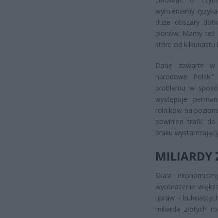
wymieniamy ryzyka
duże obszary dotk
plonów. Mamy też d
które od kilkunastu 
Dane zawarte w 
narodowe Polski”
problemu w sposób
występuje perman
rolników na poziomi
powinien trafić d
braku wystarczając
MILIARDY 
Skala ekonomiczny
wyobrażenie więks
upraw – bulwiastyc
miliarda złotych r