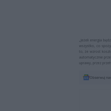
„Jeżeli energia będ
wszystko, co spoż
to, że wzrost koszt
automatycznie prze
uprawy, przez przet
Obserwuj na