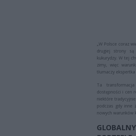
„W Polsce coraz wi
drugiej strony są
kukurydzy. W tej c
zimy, więc warunk
tłumaczy ekspertka
Ta transformacja
dostępności i cen 
niektóre tradycyjn
podczas gdy inne z
nowych warunków k
GLOBALN