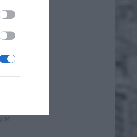
ł.
 SIĘ
21-2024
znacza,
kszości
rosłych
h przez
dy QR.