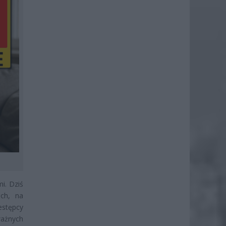
mi. Dziś
ch, na
estępcy
ważnych