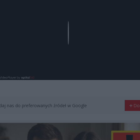
Play
aj nas do preferowanych źródeł w Google
Do