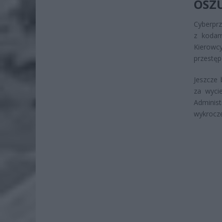
OSZU
Cyberprz
z kodam
Kierowc
przestę
Jeszcze 
za wyci
Adminis
wykrocze