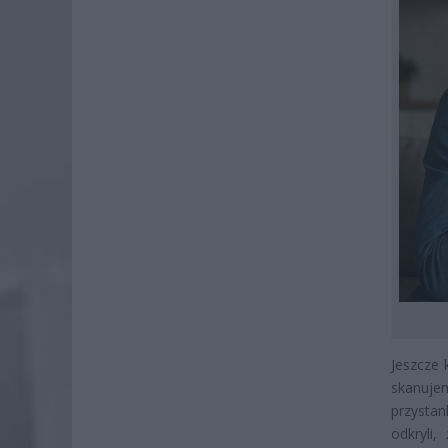
Jeszcze 
skanuje
przystan
odkryli