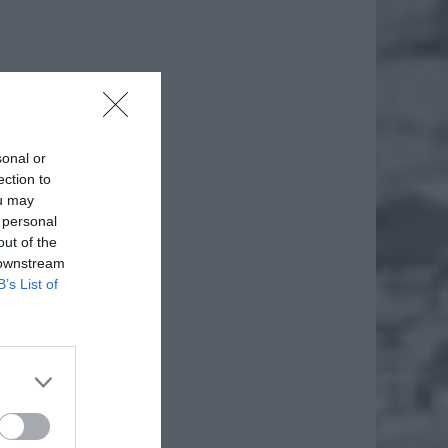
sonal or
ection to
ou may
 personal
out of the
 downstream
B’s List of
iero