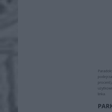
Paradok
podejrza
procen
użytkown
linka.
PARK