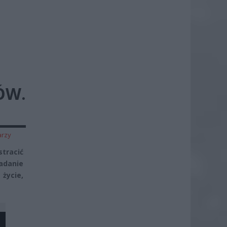
ÓW.
arzy
tracić
adanie
 życie,