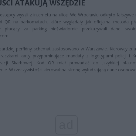
ŚCI ATAKUJĄ WSZĘDZIE
estępcy wyszli z internetu na ulicę. We Wrocławiu odkryto fałszywe n
i QR na parkomatach, które wyglądały jak oficjalna metoda pła
y płacący za parking nieświadomie przekazywali dane swoic
pcom.
bardziej perfidny schemat zastosowano w Warszawie. Kierowcy zna
eraczkami karty przypominające mandaty z logotypami policji i K
tracji Skarbowej. Kod QR miał prowadzić do „szybkiej płatno
nie. W rzeczywistości kierował na stronę wyłudzającą dane osobowe
ad