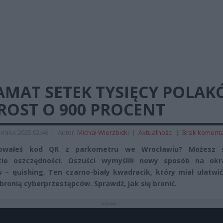
AMAT SETEK TYSIĘCY POLAK
ROST O 900 PROCENT
rnika 2025 02:46
|
Autor:
Michał Wierzbicki
|
Aktualności
|
Brak koment
owałeś kod QR z parkometru we Wrocławiu? Możesz s
kie oszczędności. Oszuści wymyślili nowy sposób na okr
 – quishing. Ten czarno-biały kwadracik, który miał ułatwić
 bronią cyberprzestępców. Sprawdź, jak się bronić.
REKLAMA