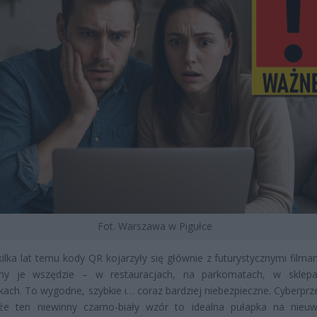
Fot. Warszawa w Pigułce
kilka lat temu kody QR kojarzyły się głównie z futurystycznymi filma
my je wszędzie – w restauracjach, na parkomatach, w sklepa
kach. To wygodne, szybkie i… coraz bardziej niebezpieczne. Cyberprz
, że ten niewinny czarno-biały wzór to idealna pułapka na nieu