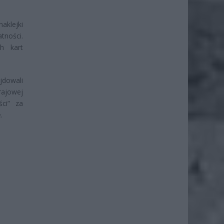
aklejki
tności.
h kart
jdowali
rajowej
ści” za
.