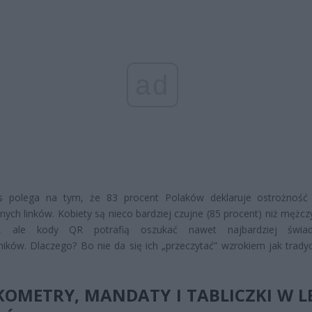
ad
s polega na tym, że 83 procent Polaków deklaruje ostrożnoś
nych linków. Kobiety są nieco bardziej czujne (85 procent) niż mężcz
t), ale kody QR potrafią oszukać nawet najbardziej świa
ików. Dlaczego? Bo nie da się ich „przeczytać” wzrokiem jak trady
OMETRY, MANDATY I TABLICZKI W LE