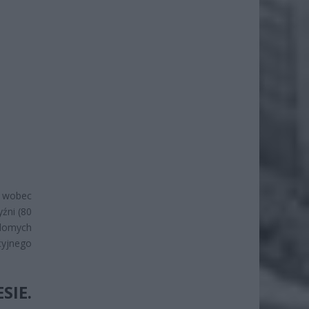
ć wobec
yźni (80
domych
cyjnego
SIE.