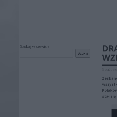
DR
Szukaj w serwisie
Szukaj
WZ
3 paździe
Zeskan
wszyst
Polaków
stał się