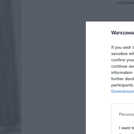
użytkow
Warszawa 
If you wish 
sensitive in
confirm you
continue se
information 
further disc
participants
Downstream 
ZOBA
Persona
Lid
I want t
po