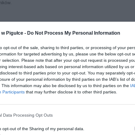
ników.
w Pigułce -
Do Not Process My Personal Information
to opt-out of the sale, sharing to third parties, or processing of your per
ad
formation for targeted advertising by us, please use the below opt-out s
r selection. Please note that after your opt-out request is processed y
eing interest-based ads based on personal information utilized by us or
disclosed to third parties prior to your opt-out. You may separately opt-
losure of your personal information by third parties on the IAB’s list of
. This information may also be disclosed by us to third parties on the
IA
Participants
that may further disclose it to other third parties.
CZ RÓWNIEŻ:
l Data Processing Opt Outs
l przecenił hit do kuchni. Air fryer tańszy aż o 150 zł, a to dop
o opt-out of the Sharing of my personal data.
czątek