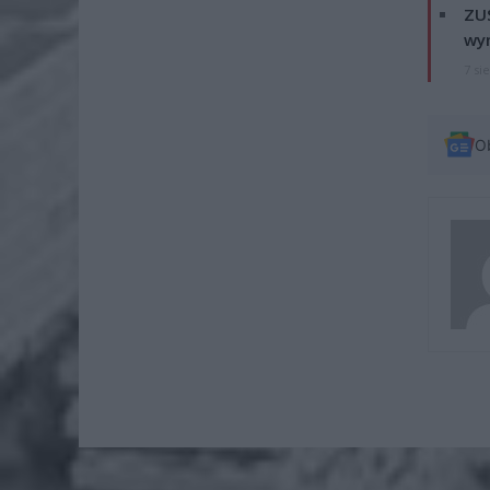
ZUS
wyn
7 si
O