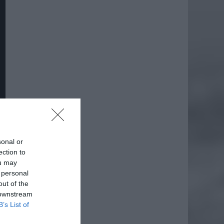
sonal or
ection to
ou may
 personal
daj
out of the
 downstream
B’s List of