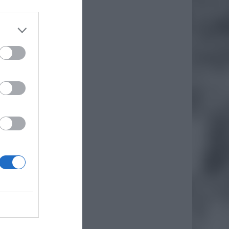
, który
e. Trwa