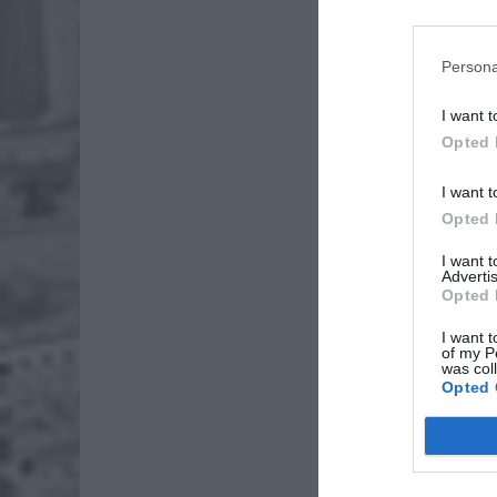
Persona
I want t
Opted 
I want t
Opted 
I want 
Advertis
Opted 
I want t
of my P
was col
Opted 
Na miej
przetra
wyjaśnia