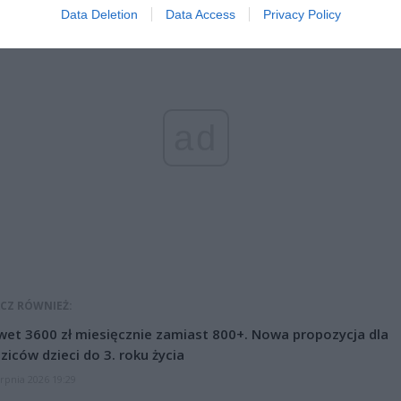
Data Deletion
Data Access
Privacy Policy
ad
CZ RÓWNIEŻ:
et 3600 zł miesięcznie zamiast 800+. Nowa propozycja dla
ziców dzieci do 3. roku życia
erpnia 2026 19:29