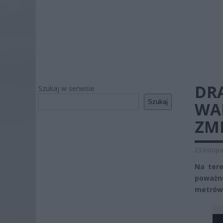
DR
Szukaj w serwisie
Szukaj
WA
ZM
23 listop
Na tere
poważn
metrów 