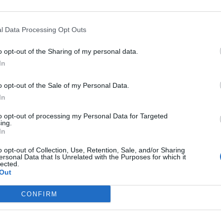
l Data Processing Opt Outs
o opt-out of the Sharing of my personal data.
In
o opt-out of the Sale of my Personal Data.
In
to opt-out of processing my Personal Data for Targeted
ing.
In
o opt-out of Collection, Use, Retention, Sale, and/or Sharing
ersonal Data that Is Unrelated with the Purposes for which it
Fot. Łukasz / Warszawa w Pigułce
lected.
Out
sce zadysponowano śmigłowiec Lotniczego Pogotowia Ratunkowego
CONFIRM
nsportował poważnie rannego mężczyznę do szpitala w Warszawi
nie przyczyn i okoliczności wypadku.