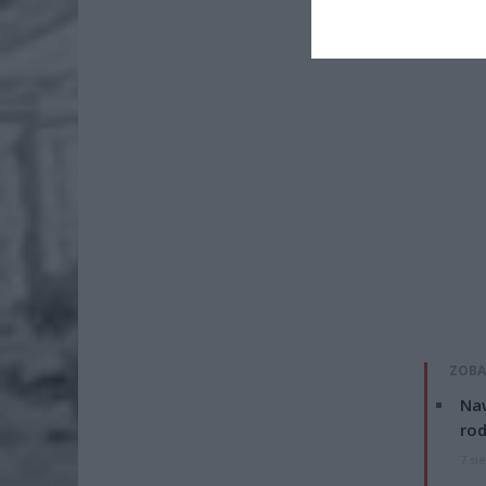
ZOBA
Naw
rod
7 si