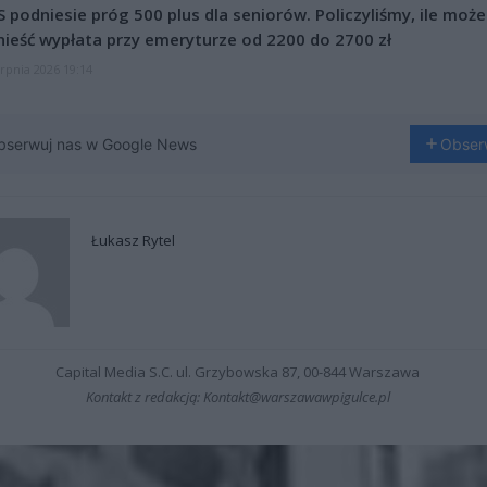
 podniesie próg 500 plus dla seniorów. Policzyliśmy, ile może
ieść wypłata przy emeryturze od 2200 do 2700 zł
erpnia 2026 19:14
bserwuj nas w Google News
Obser
Łukasz Rytel
Capital Media S.C. ul. Grzybowska 87, 00-844 Warszawa
Kontakt z redakcją: Kontakt@warszawawpigulce.pl