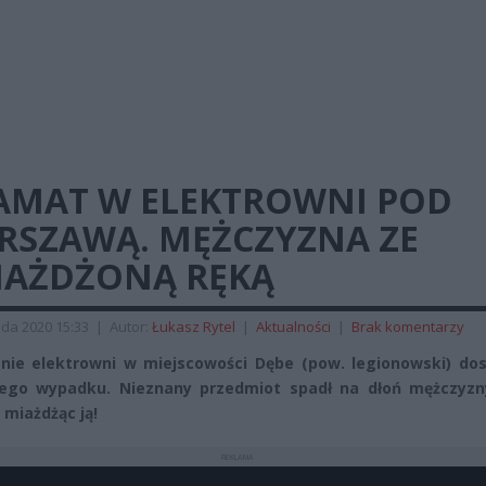
AMAT W ELEKTROWNI POD
RSZAWĄ. MĘŻCZYZNA ZE
IAŻDŻONĄ RĘKĄ
ada 2020 15:33
|
Autor:
Łukasz Rytel
|
Aktualności
|
Brak komentarzy
nie elektrowni w miejscowości Dębe (pow. legionowski) dos
ego wypadku. Nieznany przedmiot spadł na dłoń mężczyzn
miażdżąc ją!
REKLAMA