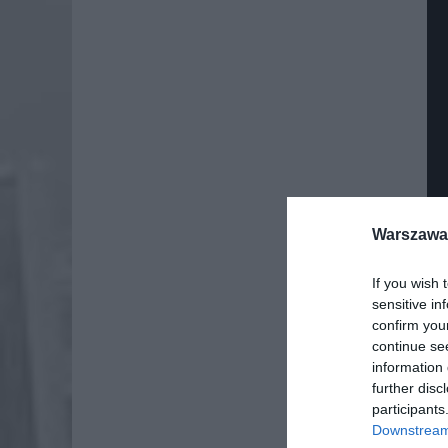
Warszawa 
If you wish 
sensitive in
confirm you
continue se
Dod
information 
further disc
participants
Downstream 