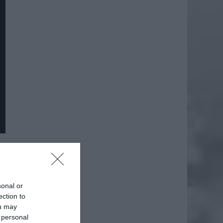
sonal or
ection to
ou may
 personal