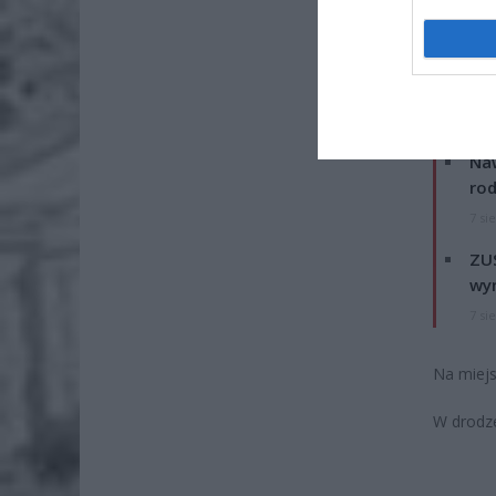
ZOBA
Naw
rod
7 si
ZUS
wyn
7 si
Na miejs
W drodze