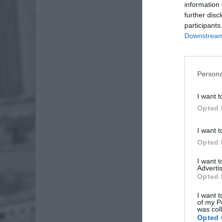
information 
further disc
participants
Downstream 
Persona
I want t
Dod
Opted 
I want t
Opted 
I want 
Advertis
Opted 
I want t
of my P
was col
Opted 