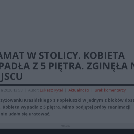
MAT W STOLICY. KOBIETA
ADŁA Z 5 PIĘTRA. ZGINĘŁA 
EJSCU
ia 2020 13:58
|
Autor:
Łukasz Rytel
|
Aktualności
|
Brak komentarzy
rzyżowaniu Krasińskiego z Popiełuszki w jednym z bloków dos
i. Kobieta wypadła z 5 piętra. Mimo podjętej próby reanimacji
 nie udało się uratować.
REKLAMA