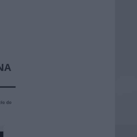
NA
zło do