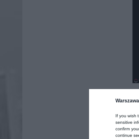
Warszawa 
If you wish 
sensitive in
confirm you
continue se