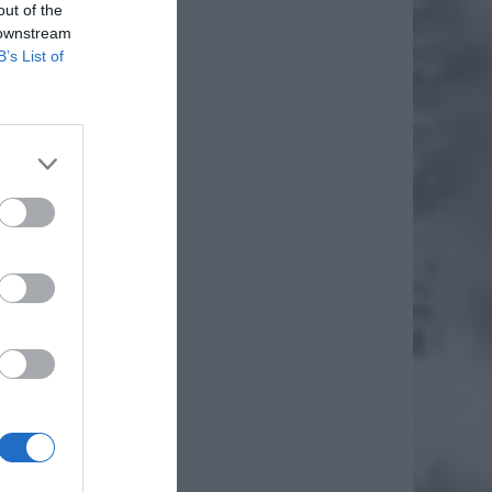
out of the
 downstream
B’s List of
daj