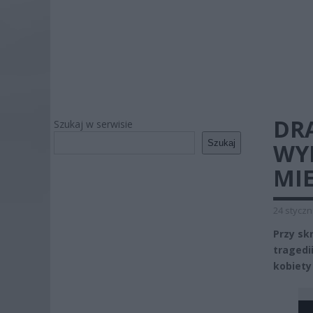
DRA
Szukaj w serwisie
Szukaj
WYP
MI
24 styczn
Przy sk
tragedi
kobiety