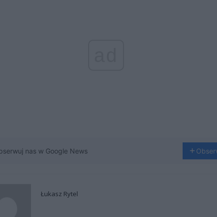
ad
bserwuj nas w Google News
Obser
Łukasz Rytel