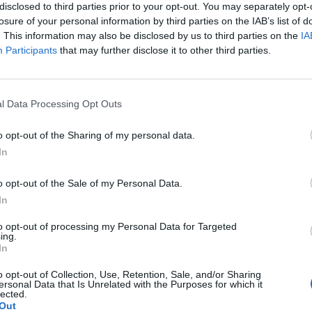
ad
disclosed to third parties prior to your opt-out. You may separately opt-
losure of your personal information by third parties on the IAB’s list of
. This information may also be disclosed by us to third parties on the
IA
Participants
that may further disclose it to other third parties.
l Data Processing Opt Outs
o opt-out of the Sharing of my personal data.
aj nas do preferowanych źródeł w Google
Do
In
o opt-out of the Sale of my Personal Data.
In
to opt-out of processing my Personal Data for Targeted
ing.
In
o opt-out of Collection, Use, Retention, Sale, and/or Sharing
ersonal Data that Is Unrelated with the Purposes for which it
lected.
Out