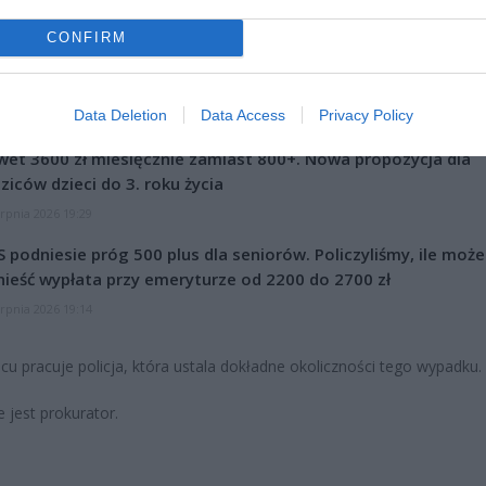
CONFIRM
Data Deletion
Data Access
Privacy Policy
CZ RÓWNIEŻ:
et 3600 zł miesięcznie zamiast 800+. Nowa propozycja dla
ziców dzieci do 3. roku życia
erpnia 2026 19:29
 podniesie próg 500 plus dla seniorów. Policzyliśmy, ile może
ieść wypłata przy emeryturze od 2200 do 2700 zł
erpnia 2026 19:14
cu pracuje policja, która ustala dokładne okoliczności tego wypadku.
 jest prokurator.