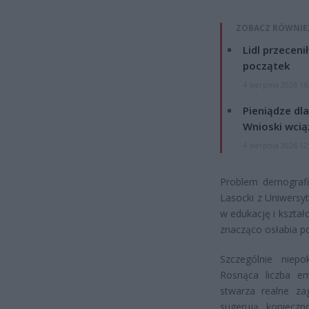
ZOBACZ RÓWNIE
Lidl przeceni
początek
4 sierpnia 2026 16
Pieniądze dla
Wnioski wcią
4 sierpnia 2026 12
Problem demografi
Lasocki z Uniwersy
w edukację i kształ
znacząco osłabia p
Szczególnie niep
Rosnąca liczba e
stwarza realne zag
sugerują koniecz