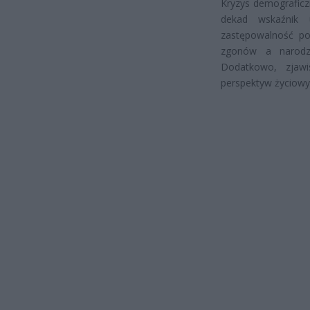
Kryzys demograficz
dekad wskaźnik 
zastępowalność po
zgonów a narodz
Dodatkowo, zjawi
perspektyw życiowyc