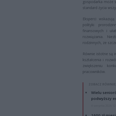
gospodarka może st
standard życia wszy
Eksperci wskazuj
polityki prorodz
finansowych i uła
rozwiązania. Nie
rodzinnych, ze szc
Równie istotne są 
kształcenia i roz
zwiększeniu konk
pracowników.
ZOBACZ RÓWNIE
Wielu senior
podwyższy e
4 sierpnia 2026 12
1600 zł mies