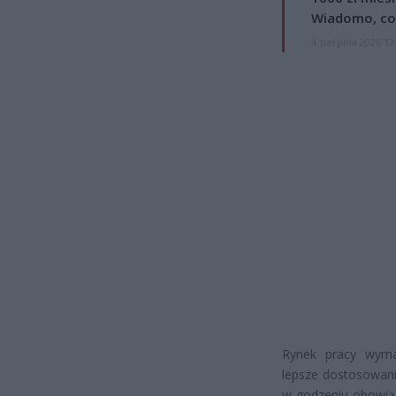
Wiadomo, co
4 sierpnia 2026 12
Rynek pracy wymag
lepsze dostosowan
w godzeniu obowiąz