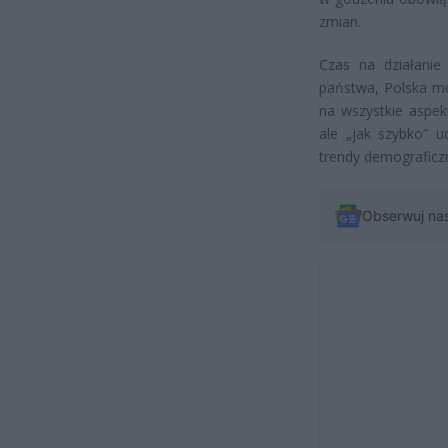
zmian.
Czas na działanie 
państwa, Polska mo
na wszystkie aspek
ale „jak szybko” 
trendy demograficzn
Obserwuj na