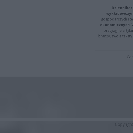
Dziennikar
wykładowczyn
gospodarczych i t
ekonomicznych
.
precyzyjne artyku
branży, swoje tekst
Cap
Copyrigh