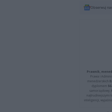
Obserwuj na
Prawnik, menedż
Prawa i Adminis
menedżerskich
E
dyplomem
SG
samorządowy, kt
najtrudniejszymi t
inteligencji, wyjaś