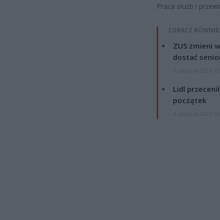
Praca służb i prze
ZOBACZ RÓWNIE
ZUS zmieni w
dostać senio
7 sierpnia 2026 13
Lidl przeceni
początek
4 sierpnia 2026 16