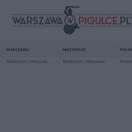
WARSZAWA
MAZOWSZE
POLSK
Wiadomości z Warszawy
Wiadomości z Mazowsza
Wiadomo