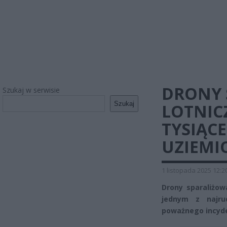
DRONY 
Szukaj w serwisie
Szukaj
LOTNIC
TYSIĄC
UZIEMI
1 listopada 2025 12:2
Drony sparaliżow
jednym z najru
poważnego incyde