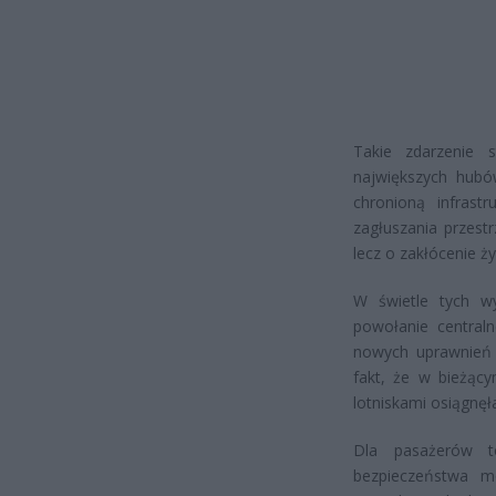
Takie zdarzenie 
największych hubó
chronioną infrast
zagłuszania przestrz
lecz o zakłócenie ży
W świetle tych wy
powołanie central
nowych uprawnień w
fakt, że w bieżąc
lotniskami osiągnę
Dla pasażerów t
bezpieczeństwa mo