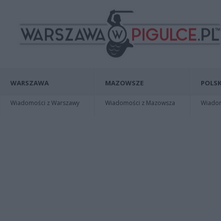
WARSZAWA
MAZOWSZE
POLSK
Wiadomości z Warszawy
Wiadomości z Mazowsza
Wiadomo