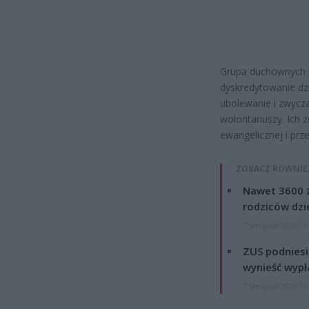
Grupa duchownych po
dyskredytowanie dzi
ubolewanie i zwycz
wolontariuszy. Ich
ewangelicznej i prz
ZOBACZ RÓWNIE
Nawet 3600 z
rodziców dzie
7 sierpnia 2026 19
ZUS podniesie
wynieść wypł
7 sierpnia 2026 19