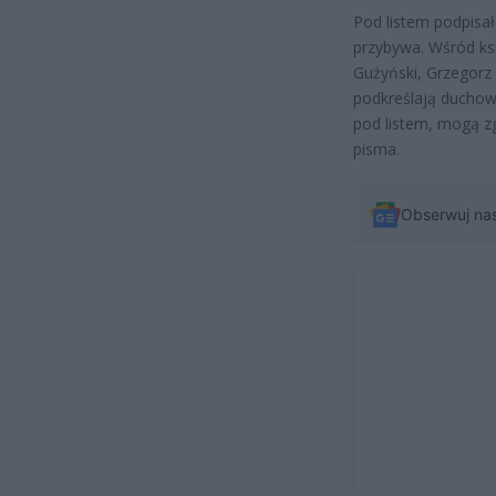
Pod listem podpisało
przybywa. Wśród ksi
Gużyński, Grzegorz 
podkreślają duchown
pod listem, mogą z
pisma.
Obserwuj na