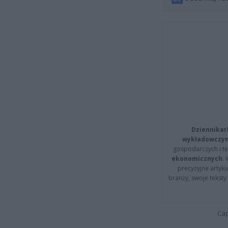
Dziennikar
wykładowczyn
gospodarczych i t
ekonomicznych
.
precyzyjne artyku
branży, swoje tekst
Cap