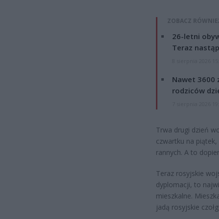
ZOBACZ RÓWNIE
26-letni obyw
Teraz nastąp
8 sierpnia 2026 15
Nawet 3600 z
rodziców dzie
7 sierpnia 2026 19
Trwa drugi dzień wo
czwartku na piątek,
rannych. A to dopie
Teraz rosyjskie wojs
dyplomacji, to najw
mieszkalne. Mieszk
jadą rosyjskie czołgi