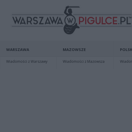
WARSZAWA
MAZOWSZE
POLSK
Wiadomości z Warszawy
Wiadomości z Mazowsza
Wiadomo