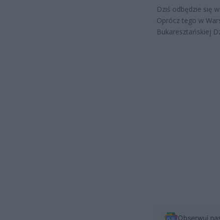
Dziś odbędzie się 
Oprócz tego w War
Bukaresztańskiej Dz
Obserwuj na