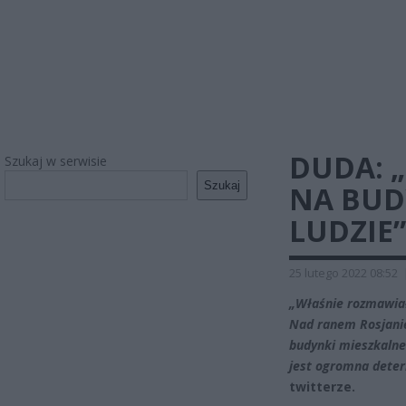
DUDA: 
Szukaj w serwisie
Szukaj
NA BUD
LUDZIE”
25 lutego 2022 08:52
„Właśnie rozmawiał
Nad ranem Rosjanie
budynki mieszkalne.
jest ogromna determ
twitterze.