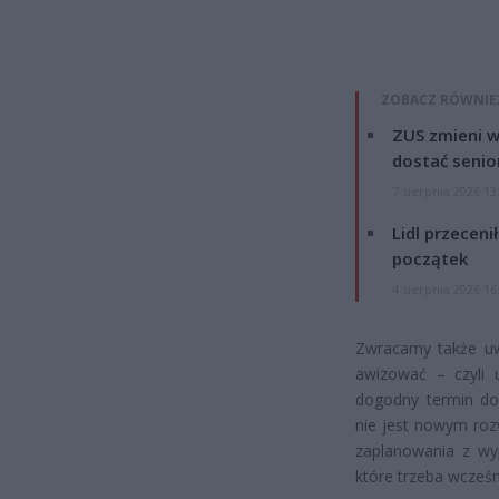
ZOBACZ RÓWNIE
ZUS zmieni w
dostać senio
7 sierpnia 2026 13
Lidl przeceni
początek
4 sierpnia 2026 16
Zwracamy także uw
awizować – czyli 
dogodny termin dok
nie jest nowym roz
zaplanowania z wy
które trzeba wcześ