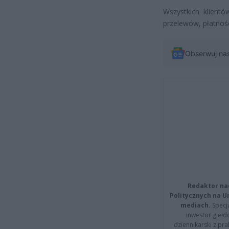
Wszystkich klient
przelewów, płatnośc
Obserwuj na
Redaktor na
Politycznych na 
mediach.
Specja
inwestor giełd
dziennikarski z pr