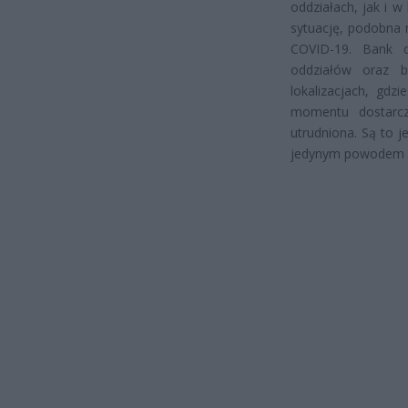
oddziałach, jak i 
sytuację, podobna 
COVID-19. Bank d
oddziałów oraz 
lokalizacjach, gdz
momentu dostarcz
utrudniona. Są to j
jedynym powodem są