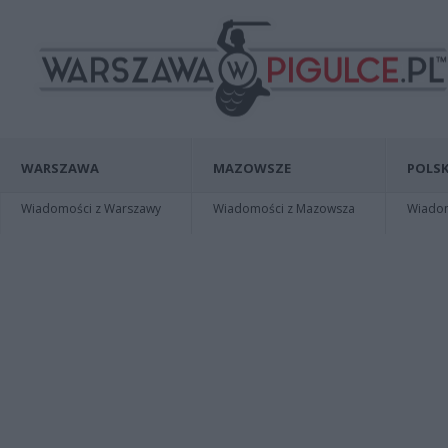
WARSZAWA
MAZOWSZE
POLSK
Wiadomości z Warszawy
Wiadomości z Mazowsza
Wiadomo