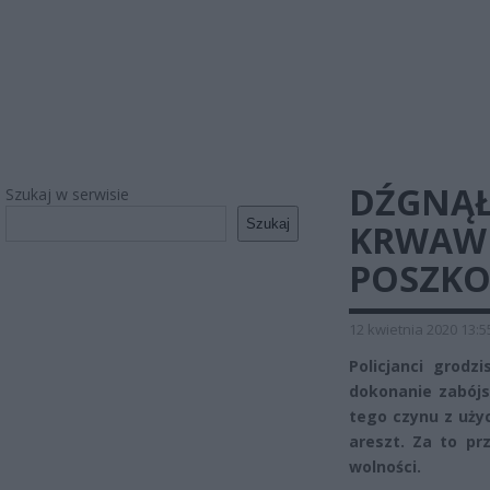
DŹGNĄŁ
Szukaj w serwisie
Szukaj
KRWAWI
POSZKO
12 kwietnia 2020 13:5
Policjanci grodz
dokonanie zabójs
tego czynu z uż
areszt. Za to p
wolności.