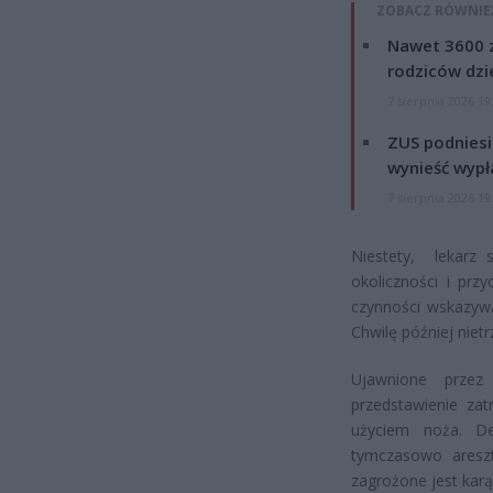
ZOBACZ RÓWNIE
Nawet 3600 z
rodziców dzie
7 sierpnia 2026 19
ZUS podniesie
wynieść wypł
7 sierpnia 2026 19
Niestety, lekarz s
okoliczności i prz
czynności wskazywa
Chwilę później nie
Ujawnione przez
przedstawienie za
użyciem noża. D
tymczasowo areszt
zagrożone jest karą