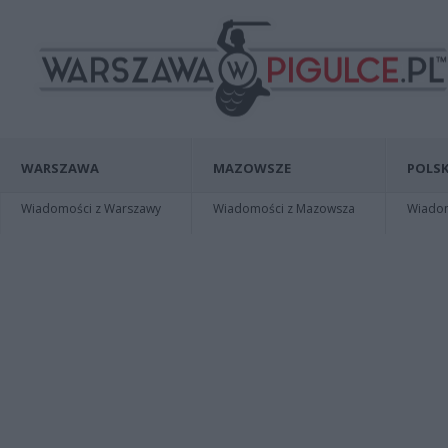
WARSZAWA
MAZOWSZE
POLSK
Wiadomości z Warszawy
Wiadomości z Mazowsza
Wiadomo