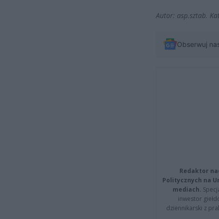
Autor: asp.sztab. Ka
Obserwuj na
Redaktor na
Politycznych na 
mediach.
Specja
inwestor giełd
dziennikarski z pr