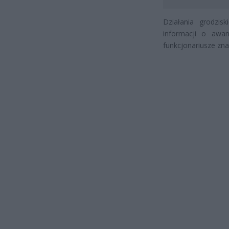
Działania grodzisk
informacji o awa
funkcjonariusze zn