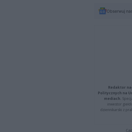
Obserwuj na
Redaktor na
Politycznych na 
mediach.
Specja
inwestor giełd
dziennikarski z pr
Cap