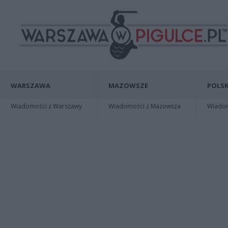
WARSZAWA
MAZOWSZE
POLSK
Wiadomości z Warszawy
Wiadomości z Mazowsza
Wiadomo