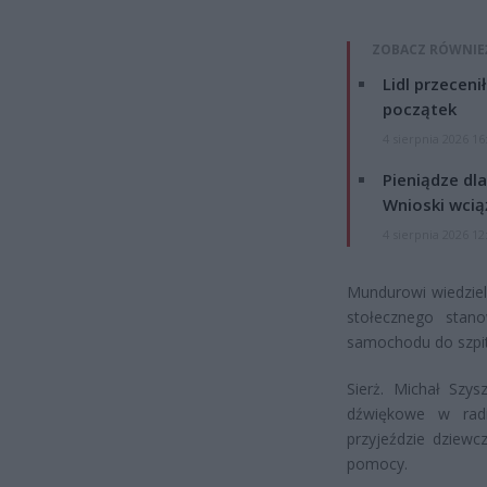
ZOBACZ RÓWNIE
Lidl przeceni
początek
4 sierpnia 2026 16
Pieniądze dla
Wnioski wcią
4 sierpnia 2026 12
Mundurowi wiedzieli
stołecznego stano
samochodu do szpit
Sierż. Michał Szys
dźwiękowe w rad
przyjeździe dziewc
pomocy.