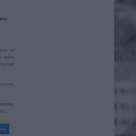
iero
jsce, w
ł sobie
rzymali
niczne,
letniej
ści.
wuj