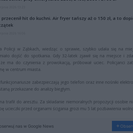
erpnia 2026 13:23
l przecenił hit do kuchni. Air fryer tańszy aż o 150 zł, a to dop
czątek
erpnia 2026 16:06
 Policji w Ząbkach, wiedząc o sprawie, szybko udała się na mie
iało dojść do spotkania. Gdy 32-latek zjawił się na miejsce i zda
że ma do czynienia z prowokacją, próbował uciec. Policjanci zat
nę w centrum miasta.
funkcjonariusze zabezpieczają jego telefon oraz inne nośniki elektro
staną przekazane do analizy biegłym.
a trafił do aresztu. Za składanie niemoralnych propozycji osobie nie
bę ucieczki przed organami ścigania grozi mu 5 lat pozbawienia wolno
bserwuj nas w Google News
Obser