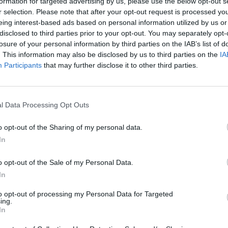
formation for targeted advertising by us, please use the below opt-out s
r selection. Please note that after your opt-out request is processed y
eing interest-based ads based on personal information utilized by us or
disclosed to third parties prior to your opt-out. You may separately opt-
losure of your personal information by third parties on the IAB’s list of
. This information may also be disclosed by us to third parties on the
IA
Participants
that may further disclose it to other third parties.
l Data Processing Opt Outs
o opt-out of the Sharing of my personal data.
In
o opt-out of the Sale of my Personal Data.
Fot. Shutterstock
In
 mieszkaniec Ząbek nawiązał poprzez czat kontakt z 15-latką. Mężc
to opt-out of processing my Personal Data for Targeted
ing.
otwarty komunikował o swoich oczekiwaniach seksualnych, dą
In
wania spotkania. Gdy udało mu się umówić, nie przypuszczał, że po 
 wcale nie znajduje się rzeczona nastolatka, lecz kobieta,