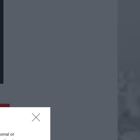
daj
sonal or