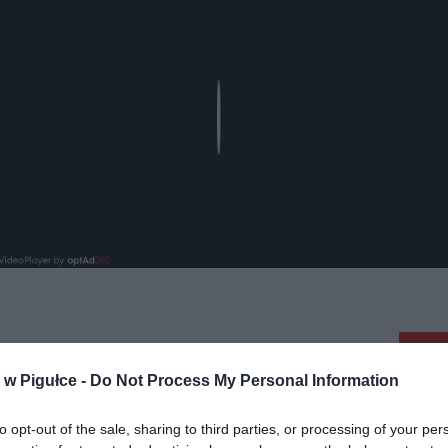
Play
aj nas do preferowanych źródeł w Google
Do
w Pigułce -
Do Not Process My Personal Information
to opt-out of the sale, sharing to third parties, or processing of your per