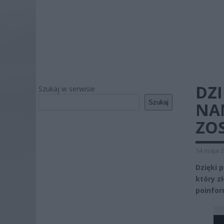
DZI
Szukaj w serwisie
Szukaj
NAM
ZO
14 maja 2
Dzięki 
który z
poinfor