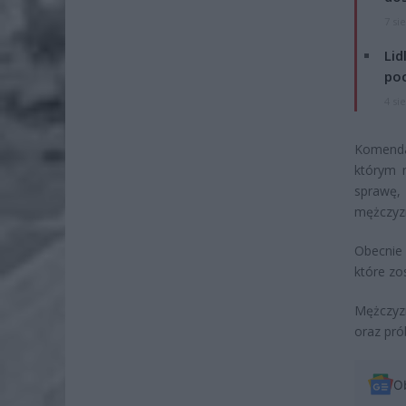
7 si
Lid
po
4 si
Komenda
którym m
sprawę, 
mężczyz
Obecnie 
które zo
Mężczyzn
oraz pró
O