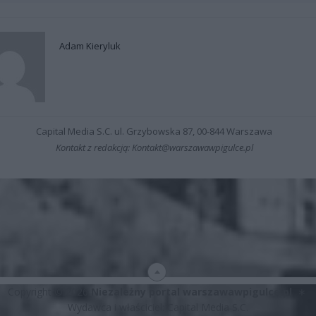
Adam Kieryluk
Capital Media S.C. ul. Grzybowska 87, 00-844 Warszawa
Kontakt z redakcją: Kontakt@warszawawpigulce.pl
Copyright © 2026
Niezależny portal warszawawpigulce.pl
∗
Wydawca i właściciel: Capital Media S.C.