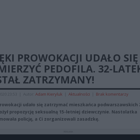
ĘKI PROWOKACJI UDAŁO SIĘ
IERZYĆ PEDOFILA. 32-LATE
STAŁ ZATRZYMANY!
020 23:53
|
Autor:
Adam Kieryluk
|
Aktualności
|
Brak komentarzy
prowokacji udało się zatrzymać mieszkańca podwarszawskich 
łożył propozycję seksualną 15-letniej dziewczynie. Nastolatka
mowała policję, a Ci zorganizowali zasadzkę.
REKLAMA