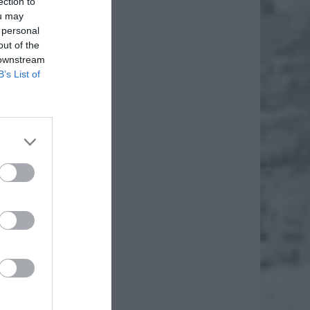
ection to
ou may
 personal
out of the
 downstream
B’s List of
zyzna w
żąc do
drugiej
 która