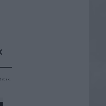
K
Ząbek,