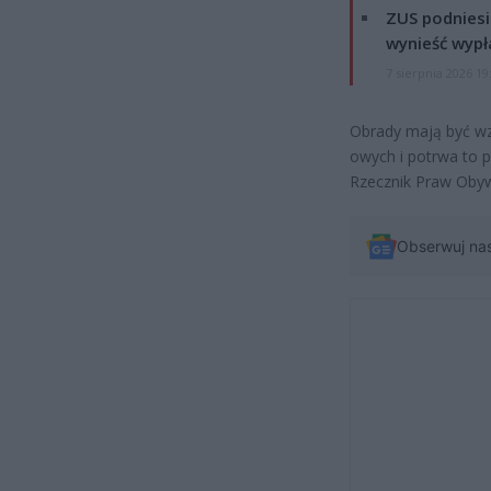
ZUS podniesie
wynieść wypł
7 sierpnia 2026 19
Obrady mają być wz
owych i potrwa to 
Rzecznik Praw Obyw
Obserwuj na