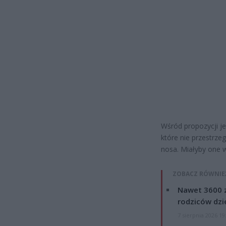
Wśród propozycji je
które nie przestrze
nosa. Miałyby one 
ZOBACZ RÓWNIE
Nawet 3600 z
rodziców dzie
7 sierpnia 2026 19