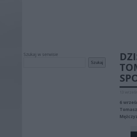
DZ
Szukaj w serwisie
Szukaj
TO
SP
13 wrześn
6 wrześ
Tomasz 
Mężczyz