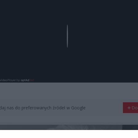
Play
aj nas do preferowanych źródeł w Google
Do