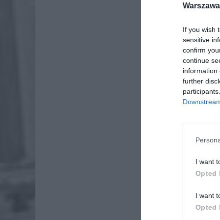
Warszawa 
If you wish 
sensitive in
confirm you
continue se
information 
further disc
participants
Downstream 
Persona
I want t
Opted 
I want t
Opted 