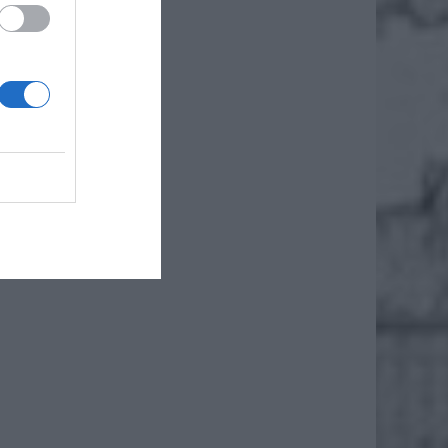
3) –
hp?
 z
zkach,