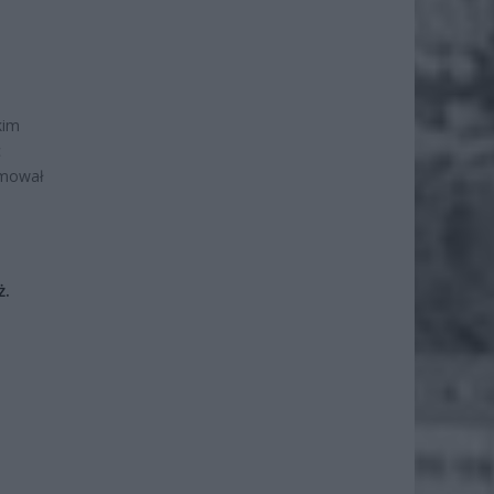
kim
c
rmował
ż.