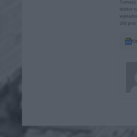
Tomasz K
doktor n
wykładow
200 prac 
O