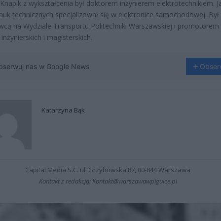
napik z wykształcenia był doktorem inżynierem elektrotechnikiem. J
auk technicznych specjalizował się w elektronice samochodowej. Był
cą na Wydziale Transportu Politechniki Warszawskiej i promotorem
inżynierskich i magisterskich.
bserwuj nas w Google News
Obser
Katarzyna Bąk
Capital Media S.C. ul. Grzybowska 87, 00-844 Warszawa
Kontakt z redakcją: Kontakt@warszawawpigulce.pl