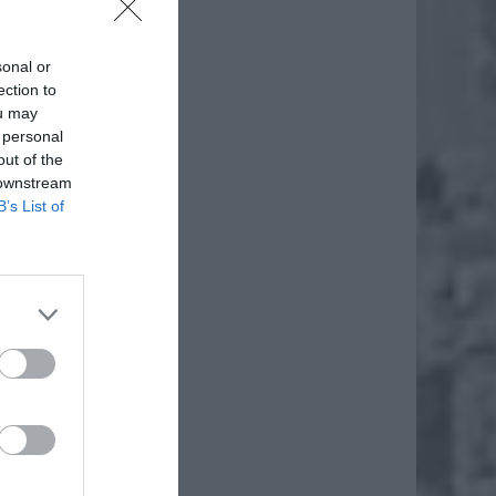
sonal or
ection to
ou may
 personal
out of the
 downstream
B’s List of