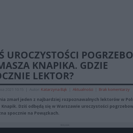
IŚ UROCZYSTOŚCI POGRZEB
MASZA KNAPIKA. GDZIE
OCZNIE LEKTOR?
ia 2021 10:15
|
Autor:
Katarzyna Bąk
|
Aktualności
|
Brak komentarzy
nia zmarł jeden z najbardziej rozpoznawalnych lektorów w Pol
Knapik. Dziś odbędą się w Warszawie uroczystości pogrzebow
na spocznie na Powązkach.
REKLAMA