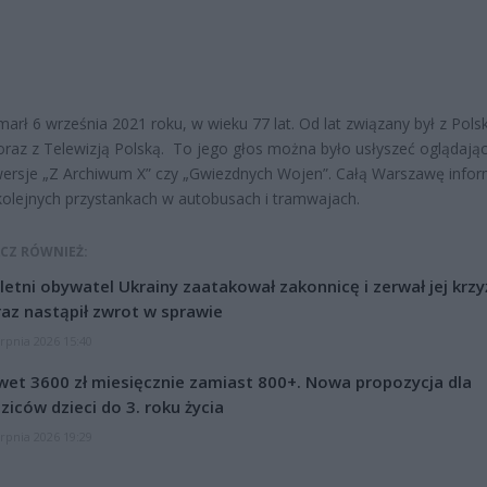
marł 6 września 2021 roku, w wieku 77 lat. Od lat związany był z Pols
raz z Telewizją Polską. To jego głos można było usłyszeć oglądają
wersje „Z Archiwum X” czy „Gwiezdnych Wojen”. Całą Warszawę info
kolejnych przystankach w autobusach i tramwajach.
CZ RÓWNIEŻ:
letni obywatel Ukrainy zaatakował zakonnicę i zerwał jej krzy
az nastąpił zwrot w sprawie
erpnia 2026 15:40
et 3600 zł miesięcznie zamiast 800+. Nowa propozycja dla
ziców dzieci do 3. roku życia
erpnia 2026 19:29