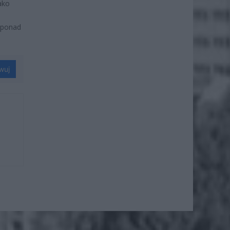
ako
 ponad
wuj