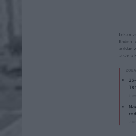
Lektor z
Radiem o
polskie 
także o 
ZOBA
26-
Ter
8 si
Naw
rod
7 si