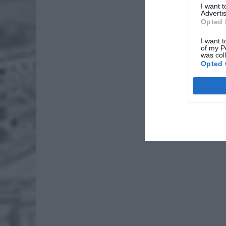
I want 
Advertis
Opted 
Auto
Toma
I want t
of my P
was col
Opted 
Dziś w s
najbardz
rozpocz
następni