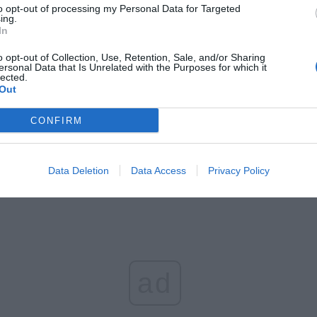
to opt-out of processing my Personal Data for Targeted
ing.
In
rstwa Fryta 73 from Strzegom (Wikimedia Commons account: Fryta7
sz Knapik, CC BY-SA 2.0, https://commons.wikimedia.org/w/index.p
o opt-out of Collection, Use, Retention, Sale, and/or Sharing
ersonal Data that Is Unrelated with the Purposes for which it
curid=76547603
lected.
Out
tolicy odbędzie się pogrzeb Tomasza Knapika, który od lat był jednym
CONFIRM
iej rozpoznawalnych głosów lektorskich. Uroczystości pogrzebowe
ną się o godzinie 13:00 w Domu Pogrzebowym na Wojskowych Pową
e zostanie przeniesiony do grobu rodzinnego na Starych Powązkach.
Data Deletion
Data Access
Privacy Policy
ad