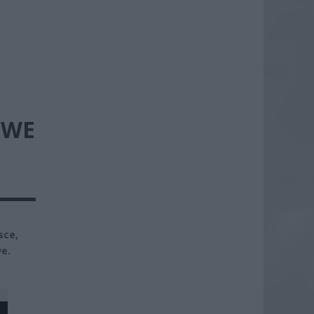
OWE
sce,
e.