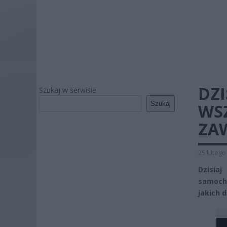
DZI
Szukaj w serwisie
Szukaj
WS
ZA
25 lutego
Dzisia
samoch
jakich 