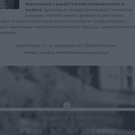
Warszawskim z ponad 15-letnim doświadczeniem w
mediach.
Specjalista ds. strategii informacyjnych i komunikacji
kryzysowej. Wieloletni inwestor giełdowy i praktyk rynków
owych. W swoich tekstach łączy warsztat dziennikarski z praktyczną wiedzą o
kach, inwestowaniu i mechanizmach rynkowych, tłumacząc zawiłości ekonomii 
codzienny.
Capital Media S.C. ul. Grzybowska 87, 00-844 Warszawa
Kontakt z redakcją: Kontakt@warszawawpigulce.pl
Copyright © 2026
Niezależny portal warszawawpigulce.pl
∗
Wydawca i właściciel: Capital Media S.C.
ul. Grzybowska 87, 00-844 Warszawa
Kontakt z redakcją:
Kontakt@warszawawpigulce.pl