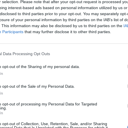
ad
r selection. Please note that after your opt-out request is processed y
eing interest-based ads based on personal information utilized by us or
disclosed to third parties prior to your opt-out. You may separately opt-
losure of your personal information by third parties on the IAB’s list of
. This information may also be disclosed by us to third parties on the
IA
Participants
that may further disclose it to other third parties.
l Data Processing Opt Outs
aj nas do preferowanych źródeł w Google
Do
o opt-out of the Sharing of my personal data.
In
o opt-out of the Sale of my Personal Data.
In
CZ RÓWNIEŻ:
l przecenił hit do kuchni. Air fryer tańszy aż o 150 zł, a to dop
to opt-out of processing my Personal Data for Targeted
ing.
czątek
In
erpnia 2026 16:06
o opt-out of Collection, Use, Retention, Sale, and/or Sharing
niądze dla milionów polskich rodzin. ZUS wypłacił już 173 mln z
ersonal Data that Is Unrelated with the Purposes for which it