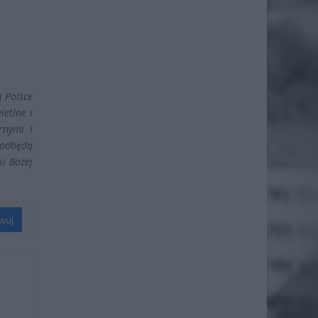
j Polsce
etlne i
rnymi i
 odbędą
i Bożej
wuj