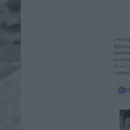
„Hołd Na
włączają
dźwięko
aresztam
się na C
Królowej
O