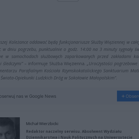
szej Koleżance oddawać będą funkcjonariusze Służby Więziennej w całe
c w dniu pogrzebu, punktualnie o godz. 14:00 na 3 minuty sygnały świ
we w samochodach służbowych zaparkowanych przed zakładami ka
i śledczymi”
– informuje Służba Więzienna.
„Uroczystości pogrzebowe
mentarzu Parafialnym Kościoła Rzymskokatolickiego Sanktuarium Matk
 Świata-Opiekunki Ludzkich Dróg w Sokołowie Małopolskim”
.
bserwuj nas w Google News
Obser
Michał Wierzbicki
Redaktor naczelny serwisu. Absolwent Wydziału
Dziennikarstwa i Nauk Politycznych na Uniwersytecie