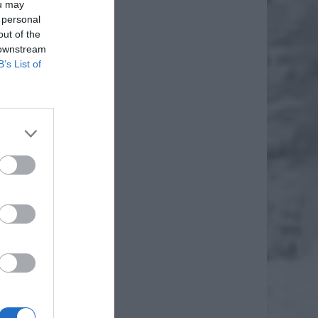
ou may
 personal
out of the
 downstream
B’s List of
daj
iero
ł.