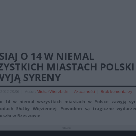
SIAJ O 14 W NIEMAL
ZYSTKICH MIASTACH POLSKI
WYJĄ SYRENY
 2022 23:36
|
Autor:
Michał Wierzbicki
|
Aktualności
|
Brak komentarzy
j o 14 w niemal wszystkich miastach w Polsce zawyją sy
odach Służby Więziennej. Powodem są tragiczne wydarze
doszło w Rzeszowie.
REKLAMA