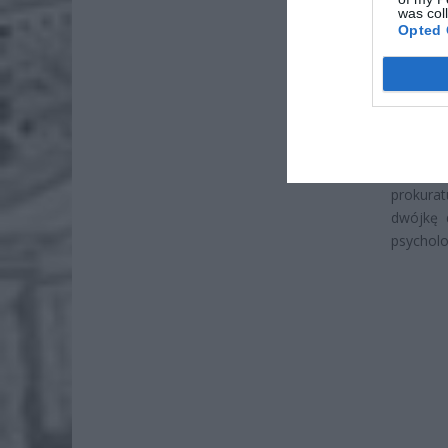
was col
Wni
Opted 
4 si
W Rzesz
zginęła
udzielał
Okolicz
prokurat
dwójkę d
psycholo