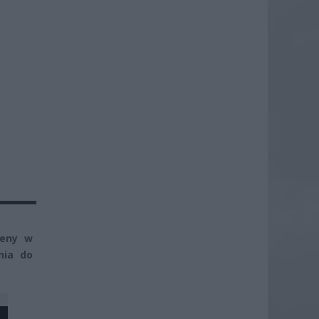
reny w
nia do