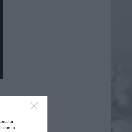
sonal or
ection to