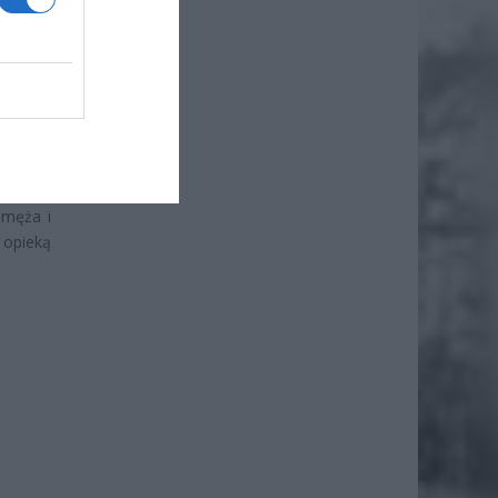
Pasierb
tóremu
 przez
 męża i
 opieką