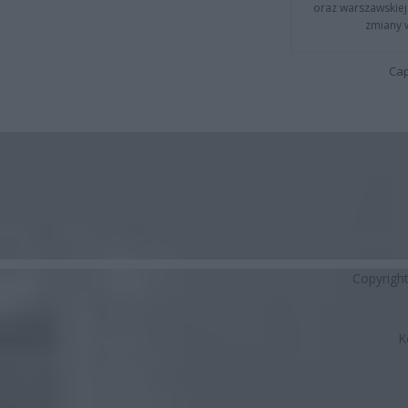
oraz warszawskiej 
zmiany 
Cap
Copyrigh
K