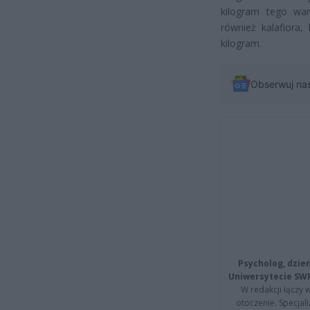
kilogram tego war
również kalafiora
kilogram.
Obserwuj na
Psycholog, dzie
Uniwersytecie SW
W redakcji łączy 
otoczenie. Specja