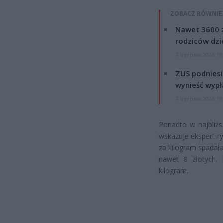
ZOBACZ RÓWNIE
Nawet 3600 z
rodziców dzie
7 sierpnia 2026 19
ZUS podniesie
wynieść wypł
7 sierpnia 2026 19
Ponadto w najbliż
wskazuje ekspert ry
za kilogram spadała
nawet 8 złotych. 
kilogram.