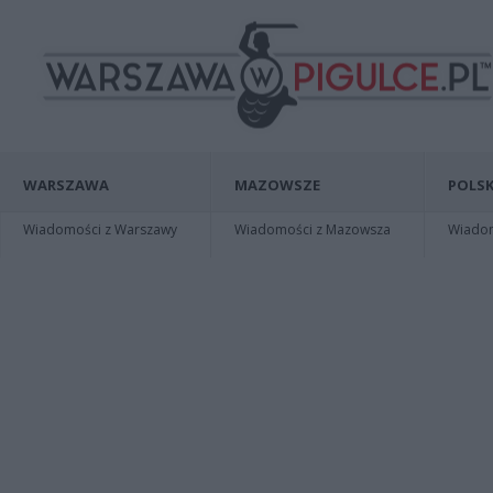
WARSZAWA
MAZOWSZE
POLSK
Wiadomości z Warszawy
Wiadomości z Mazowsza
Wiadomo