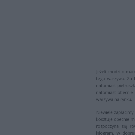
Jeżeli chodzi o ma
tego warzywa. Za k
natomiast pietruszk
natomiast obecnie 
warzywa na rynku.
Niewiele zapłacimy
kosztuje obecnie m
rozpoczyna się ró
kilogram. W dobre