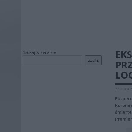
EKS
Szukaj w serwisie
Szukaj
PR
LO
28 maja 2
Eksperc
korona
śmierte
Premier