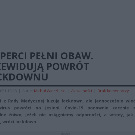
PERCI PEŁNI OBAW.
ZEWIDUJĄ POWRÓT
CKDOWNU
021 10:28
|
Autor:
Michał Wierzbicki
|
Aktualności
|
Brak komentarzy
i z Rady Medycznej luzują lockdown, ale jednocześnie wied
wirus powróci na jesieni. Covid-19 ponownie zacznie z
lne żniwo, jeżeli nie osiągniemy odporności, a wtedy, jak
, wróci lockdown.
REKLAMA