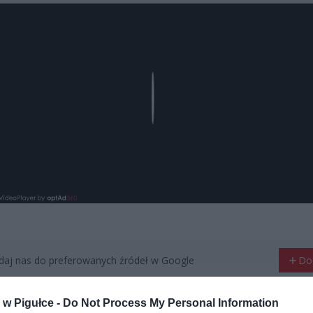
Play
aj nas do preferowanych źródeł w Google
Do
w Pigułce -
Do Not Process My Personal Information