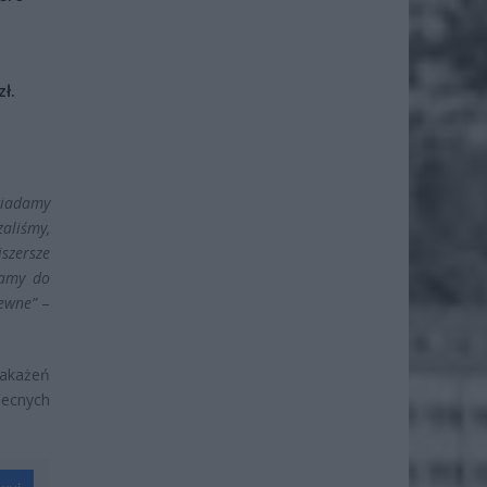
ł.
wiadamy
zaliśmy,
szersze
camy do
pewne”
–
zakażeń
becnych