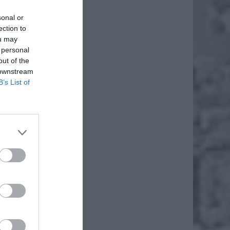
sonal or
ection to
ou may
 personal
out of the
 downstream
B’s List of
yt fali