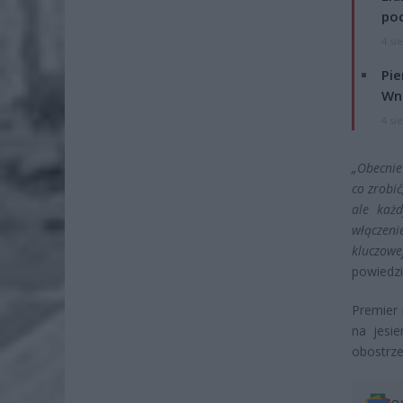
po
4 si
Pie
Wni
4 si
„Obecnie
co zrobić
ale każd
włączeni
kluczowej
powiedzi
Premier 
na jesie
obostrze