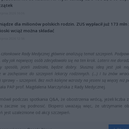
czątek
erpnia 2026 16:06
niądze dla milionów polskich rodzin. ZUS wypłacił już 173 mln z
oski wciąż można składać
erpnia 2026 12:56
 członkowie Rady Medycznej głównie analizują temat szczepień. Podpo
, aby jak najwięcej osób zdecydowało się na ten krok. Loterii nie dorad
y sposób, jeżeli zadziała, będzie dobry. Słuszną ideą jest jak naj
e w zachęcanie do szczepień lekarzy rodzinnych. (…) I tu znów wra
 sprawy – szczepień. Bez nich kolejne wzrosty na jesieni są więcej niż 
ała PAP prof. Magdalena Marczyńska z Rady Medycznej.
mówił podczas spotkania Q&A, że obostrzenia wrócą, jeżeli liczba 
ni zacznie się podnosić. Eksperci uważają więc, że utrzymanie o
ń jest uzależnione od akcji szczepień.