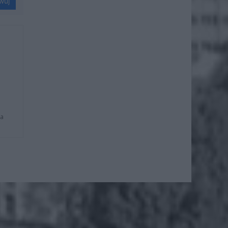
wuj
na