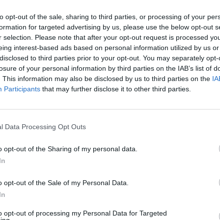
to opt-out of the sale, sharing to third parties, or processing of your per
formation for targeted advertising by us, please use the below opt-out s
r selection. Please note that after your opt-out request is processed y
eing interest-based ads based on personal information utilized by us or
disclosed to third parties prior to your opt-out. You may separately opt-
losure of your personal information by third parties on the IAB’s list of
. This information may also be disclosed by us to third parties on the
IA
Participants
that may further disclose it to other third parties.
l Data Processing Opt Outs
o opt-out of the Sharing of my personal data.
In
o opt-out of the Sale of my Personal Data.
In
Fot. Łukasz/Warszawa w Pigułce
to opt-out of processing my Personal Data for Targeted
e obostrzeń nie wpłynęło za liczbę zachorowań, co oznacza, że szcz
ing.