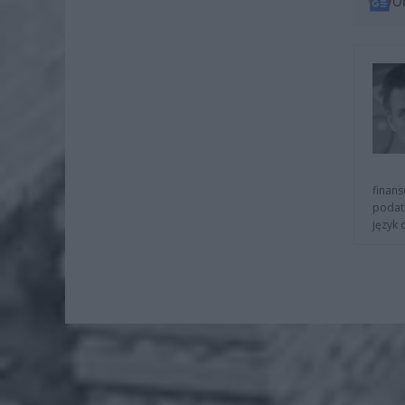
O
finans
podat
język 