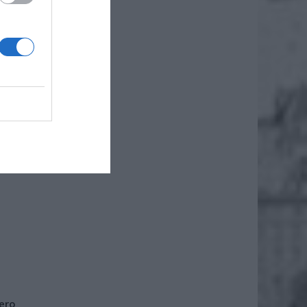
ko czas
iero