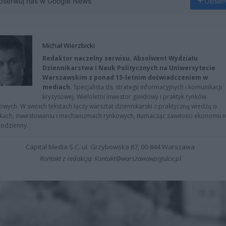
bserwuj nas w Google News
Obser
Michał Wierzbicki
Redaktor naczelny serwisu. Absolwent Wydziału
Dziennikarstwa i Nauk Politycznych na Uniwersytecie
Warszawskim z ponad 15-letnim doświadczeniem w
mediach.
Specjalista ds. strategii informacyjnych i komunikacji
kryzysowej. Wieloletni inwestor giełdowy i praktyk rynków
owych. W swoich tekstach łączy warsztat dziennikarski z praktyczną wiedzą o
kach, inwestowaniu i mechanizmach rynkowych, tłumacząc zawiłości ekonomii 
codzienny.
Capital Media S.C. ul. Grzybowska 87, 00-844 Warszawa
Kontakt z redakcją: Kontakt@warszawawpigulce.pl