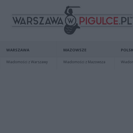
WARSZAWA
MAZOWSZE
POLSK
Wiadomości z Warszawy
Wiadomości z Mazowsza
Wiadomo