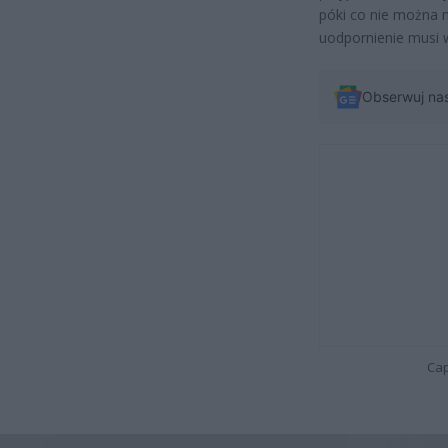
póki co nie można 
uodpornienie musi 
Obserwuj na
Cap