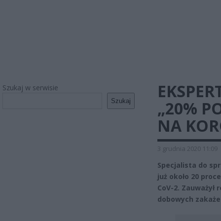
EKSPERT
Szukaj w serwisie
Szukaj
„20% P
NA KOR
3 grudnia 2020 11:09
Specjalista do sp
już około 20 pro
CoV-2. Zauważył r
dobowych zakażeń