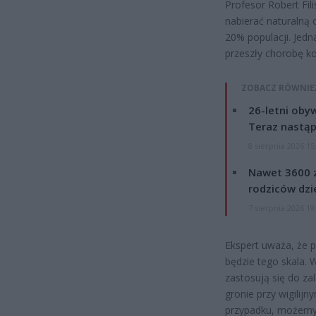
Profesor Robert Fil
nabierać naturalną 
20% populacji. Jedn
przeszły chorobę 
ZOBACZ RÓWNIE
26-letni obyw
Teraz nastąp
8 sierpnia 2026 15
Nawet 3600 z
rodziców dzie
7 sierpnia 2026 19
Ekspert uważa, że 
będzie tego skala. 
zastosują się do za
gronie przy wigilijn
przypadku, możemy 