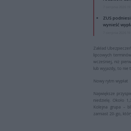
7 sierpnia 2026 19
ZUS podniesie
wynieść wypł
7 sierpnia 2026 19
Zakład Ubezpieczeń
lipcowych terminów.
wcześniej, niż pier
lub wyjazdy, to nie 
Nowy rytm wypłat
Największe przyspi
niedzielę. Około 1
Kolejna grupa – bl
zamiast 20-go, któr