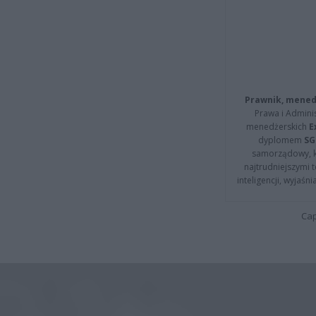
Prawnik, menedż
Prawa i Adminis
menedżerskich
E
dyplomem
SG
samorządowy, kt
najtrudniejszymi t
inteligencji, wyjaś
Cap