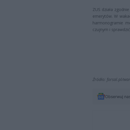
ZUS działa zgodnie
emerytów. W wakac
harmonogramie mog
czujnym i sprawdzić
Źródło: forsal.pl/wa
Obserwuj na