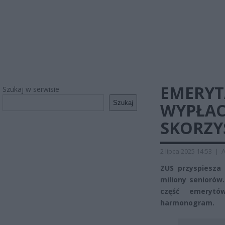
EMERYT
Szukaj w serwisie
Szukaj
WYPŁAC
SKORZYS
2 lipca 2025 14:53
|
A
ZUS przyspiesza
miliony seniorów.
część emerytów
harmonogram.