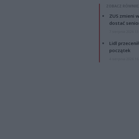
ZOBACZ RÓWNIE
ZUS zmieni w
dostać senio
7 sierpnia 2026 13
Lidl przeceni
początek
4 sierpnia 2026 16