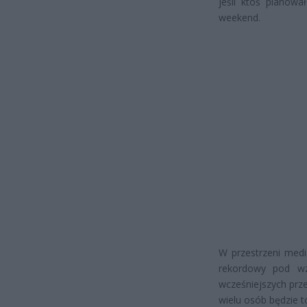
jeśli ktoś planow
weekend.
W przestrzeni medi
rekordowy pod w
wcześniejszych prze
wielu osób będzie t